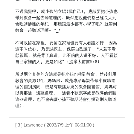
不過我覺得, 就小孩的立場(我自己), 應該要把小孩也
帶到教會一起去聽道理的. 既然您說他們都已經長大到
會吃鹽酥雞的年紀, 那應該最少都有小學了吧? 就帶到
教會一起聽道理囉~ ^_*

不可以留在家裡, 要留在家裡也要有人看護才行. 因為
這不叫信心. 乃是試探主. 保羅自己說了. "人若不看
顧親屬, 就是背了真道, 比不信的人還不好, 人不看顧
自己家裡的人, 更是如此" (提摩太前書5:8)

所以兩全其美的方法就是把小孩也帶到教會, 然後利用
教會的資源(如, 媽媽房, 就是專給母親帶領小孩聽道
理的個別房間. 或是有廣播系統的教會圖書館, 媽媽可
以再那邊一邊聽道理, 一邊看小孩寫字或是教導他們聽
這些道理, 也不會去讓小孩不聽話時會打擾到別人聽道
理).
[ 3 ] Lawrence ( 2003/7/9 上午 08:01:00 )