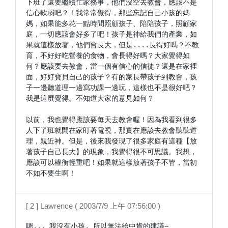
下班了還要繼續忙家務事，他們沒空去教會，應該不是
信心軟弱吧？！我常常覺得，那些忘記自己小孩的媽
媽，如果能多花一點時間照顧孩子、陪陪孩子，照顧家
庭，一切應該會好多了吧！孩子是神給我們的產業，如
果就這樣放著，他們會長大，但是....長得好嗎？不教
育，不好好吃營養的食物，會長得好嗎？大家覺得如
何？應該要去教會，當一個有信心的信徒？還是在家裡
面，好好寶貝自己的孩子？有的家長帶孩子到教會，孩
子一邊聽道理一邊寫功課一邊玩，這樣也不是很好吧？

我是這麼覺得。不知道大家的意見如何？

以前，我也覺得應該要每天去教會喔！因為我看到很多
人下了班就閒在家盯著電視，那實在應該去教會聽聽道
理，親近神。但是，後來我發現了很多家庭有這種【放
著孩子自己長大】的現象，我覺得很不可思議。我想，
應該可以權衡輕重吧！如果就這樣放著孩子不管，當初
不如不要生啊！
[ 2 ] Lawrence ( 2003/7/9 上午 07:56:00 )
嗯... 我沒有小孩, 所以無法給中肯的建議~
