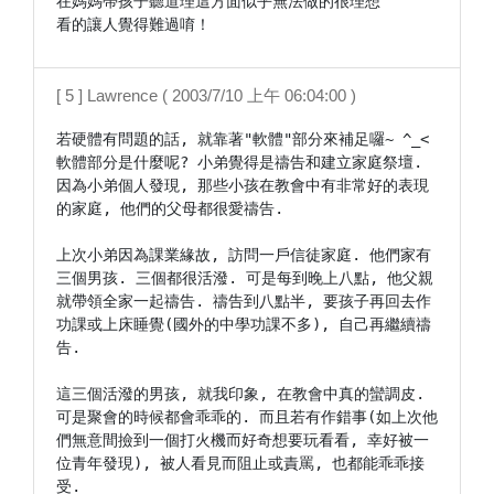
在媽媽帶孩子聽道理這方面似乎無法做的很理想

[ 5 ] Lawrence ( 2003/7/10 上午 06:04:00 )
若硬體有問題的話, 就靠著"軟體"部分來補足囉~ ^_< 
軟體部分是什麼呢? 小弟覺得是禱告和建立家庭祭壇. 
因為小弟個人發現, 那些小孩在教會中有非常好的表現
的家庭, 他們的父母都很愛禱告.

上次小弟因為課業緣故, 訪問一戶信徒家庭. 他們家有
三個男孩. 三個都很活潑. 可是每到晚上八點, 他父親
就帶領全家一起禱告. 禱告到八點半, 要孩子再回去作
功課或上床睡覺(國外的中學功課不多), 自己再繼續禱
告.

這三個活潑的男孩, 就我印象, 在教會中真的蠻調皮. 
可是聚會的時候都會乖乖的. 而且若有作錯事(如上次他
們無意間撿到一個打火機而好奇想要玩看看, 幸好被一
位青年發現), 被人看見而阻止或責罵, 也都能乖乖接
受.
