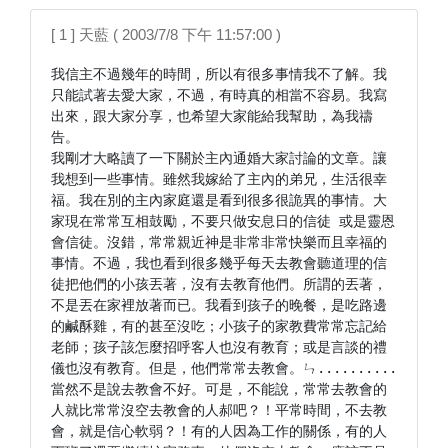
[ 1 ] 天藍 ( 2003/7/8 下午 11:57:00 )
我信主不過幾年的時間，所以有很多事情我不了解。我
只能試著去愛大家，不過，有時真的相當不容易。我寫
出來，跟大家分享，也希望大家能給我幫助，為我禱
告。

我剛才大略讀了一下關於主內通婚大家討論的文章。讓
我想到一些事情。雖然我嫁給了主內的弟兄，生活很幸
福。我在別的主內家庭還是看到很多很詭異的事情。大
家現在常常互相鼓勵，不要只做安息日的信徒 或是靈恩
會信徒。沒錯，常常親近神是非常非常快樂而且幸福的
事情。不過，我也看到很多幾乎每天去教會聽道理的信
徒把他們的小孩丟著，沒有去教育他們。所謂的丟著，
不是丟在家裡放著而已。我看到孩子的晚餐，是吃路邊
的鹹酥雞，有的甚至沒吃；小孩子的家教費常常忘記給
老師；孩子該怎麼招呼客人也沒有教育；或是言談的禮
儀也沒有教育。但是，他們常常去教會。ㄣ..........
當然不是說去教會不好。可是，不能說，常常去教會的
人就比常常沒空去教會的人郝吧？！平常時間，不去教
會，就是信心軟弱？！有的人因為工作的關係，有的人