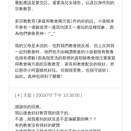
重點應該是要交託, 還要為兒女禱告, 以及以身作則的
宗教教育.

若宗教教育(家庭和教會兩方面)作的好的話, 小孩根本
不會有一邊聽道理一邊寫功課又一邊玩的這種現象. 因
為他們會敬畏神~ ^_^

我的父母是未信的. 也對我們教會很反感. 但上次與我
一起到教會時. 他們也不由稱讚教會的小孩都很有教養
也很有禮貌(因為我受洗的那裡的真耶穌教會很注重家庭
與教會兩方面的宗教教育. 家長和教會配合的很好, 所
以那些小同靈雖然好玩, 但都很受教, 也很守規矩). 
如此, 真神也得到了榮耀!
[ 4 ] 天藍 ( 2003/7/9 下午 10:38:00 )
謝謝你的回應。

我以後會好好教育我的孩子的。

不過，就我看到的狀況是不是滿嚴重的啊？？

有的教會沒有很好的硬體
