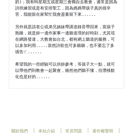
奶)；我有時星期五或星期三會獨自去教會，通常是因為
詩班練習或是有安排聖工，因為媽媽帶孩子真的很辛
苦，我能留在家幫忙我會盡量留下來......

另外就是請老公或弟兄姊妹帶講道錄音帶回來，當孩子
熟睡，就是妳一邊作家事一邊聽道理的好時刻，尤其現
在網路發達，大教會如台北，都有網上聽道的服務，可
以多加利用.....當然詩歌也可多聽聽，也不要忘了多
禱告ㄛ......

希望我的一些經驗可以供妳參考，等孩子大一點，就可
以帶他們到教會一起聚會，雖然他們聽不懂，但潛移默
化也是好的......
關於我們
本站介紹
常見問題
著作權聲明