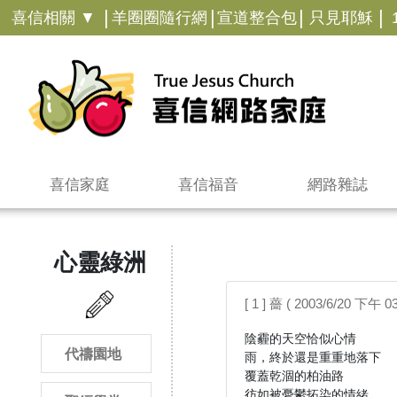
|
|
|
|
喜信相關 ▼
羊圈圈隨行網
宣道整合包
只見耶穌
喜信家庭
喜信福音
網路雜誌
心靈綠洲
[ 1 ] 薔 ( 2003/6/20 下午 03
陰霾的天空恰似心情

代禱園地
雨，終於還是重重地落下

覆蓋乾涸的柏油路
