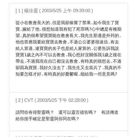
[ 1 ] 楊佳靈 ( 2003/5/25 上午 09:39:00 )
從小在教會長大的.但是我卻偷嘗了禁果.如今我生了寶
寶.嫁給了他.很想知道我有犯了死罪嗎?心中總是有種期
望.真的很希望寶寶能在教會長大.我先生那邊是外邦的.
他也答應我要給寶寶去教會.不過公公婆婆很迷信.有去
給人算過.連寶寶的名子也是給人家算的.公婆告訴我說
寶寶1歲之內不可以去教會.我心想好沒關係我1歲之後在
帶去.不過我現在自己都沒去教會.有時真的很想去.不過
卻因為寶寶.我好久沒去了.我先生又去當兵了.我真的不
知要怎樣才好.有時真的好憂鬱喔.能給我一些意見嗎?

[ 2 ] CVT ( 2003/5/25 下午 02:28:00 )
請問你有得聖靈嗎？　還可以靈言禱告嗎？　有請傳道
給你按手確定是聖靈與你同在嗎？