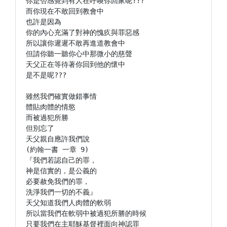
你是否感覺到有人在呼喚你回家呢???

而你現在不敢回到教會中

也許是因為

你的內心充滿了對神的愧疚與罪惡感

所以讓你遲遲不敢再進道教會中

但請你聽一聽你心中那微小的慈聲

天父正在等待著你回到他的懷中

是不是呢???

雖然我們確實做錯事情

體貼肉體的情慾

而被過犯所勝

但別忘了

天父親自應許我們說

(約翰一書 一章 9)

『我們若認自己的罪，

神是信實的，是公義的

必要赦免我們的罪，

洗淨我們一切的不義』

天父知道我們人肉體的軟弱

所以當我們在軟弱中被過犯所勝的時候

只要我們在主耶穌基督裡面向神認罪
