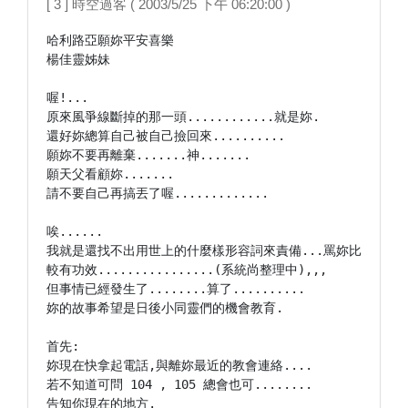
[ 3 ] 時空過客 ( 2003/5/25 下午 06:20:00 )
哈利路亞願妳平安喜樂

楊佳靈姊妹

喔!...

原來風爭線斷掉的那一頭............就是妳.

還好妳總算自己被自己撿回來..........

願妳不要再離棄.......神.......

願天父看顧妳.......

請不要自己再搞丟了喔.............

唉......

我就是還找不出用世上的什麼樣形容詞來責備...罵妳比
較有功效................(系統尚整理中),,,

但事情已經發生了........算了..........

妳的故事希望是日後小同靈們的機會教育.

首先:

妳現在快拿起電話,與離妳最近的教會連絡....

若不知道可問 104 , 105 總會也可........

告知你現在的地方.
