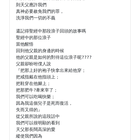
則天父應許我們

真神必要赦免我們的罪，

洗淨我們一切的不義

還記得聖經中那段浪子回頭的故事嗎

聖經中的那位浪子

當他醒悟

回到他父親的身邊的時候

他的父親是如何的對待這位浪子呢????

父親卻吩咐僕人說

『把那上好的袍子快拿出來給他穿；

把戒指戴在他指頭上；

把鞋穿在他腳上；

把那肥牛?牽來宰了；

我們可以吃喝快樂；

因為我這個兒子是死而復活，

失而又得的』

從父親所說的這段話中

我們可以很明顯的看到

天父那長闊高深的愛

縱使我們因為
