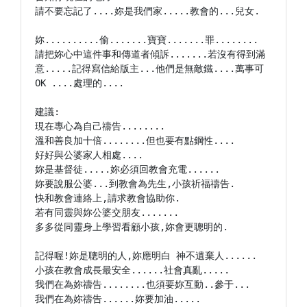
請不要忘記了....妳是我們家.....教會的...兒女.

妳..........偷.......寶寶.......罪........

請把妳心中這件事和傳道者傾訴.......若沒有得到滿
意.....記得寫信給版主...他們是無敵鐵....萬事可 
OK ....處理的....

建議:

現在專心為自己禱告........

溫和善良加十倍........但也要有點鋼性....

好好與公婆家人相處....

妳是基督徒.....妳必須回教會充電......

妳要說服公婆...到教會為先生,小孩祈福禱告.

快和教會連絡上,請求教會協助你.

若有同靈與妳公婆交朋友.......

多多從同靈身上學習看顧小孩,妳會更聰明的.

記得喔!妳是聰明的人,妳應明白 神不遺棄人......

小孩在教會成長最安全......社會真亂.....

我們在為妳禱告........也須要妳互動..參于...

我們在為妳禱告......妳要加油.....
