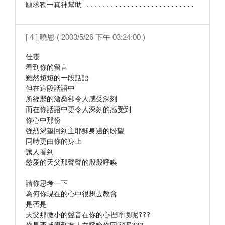
願求獨一真神幫助 ...........................
[ 4 ] 曉恩 ( 2003/5/26 下午 03:24:00 )
佳靈

看到你的留言

雖然短短的一段話語

但在這段話語中

所經歷的滄桑卻令人感受深刻

而在你話語中更令人深刻的感受到

你心中那份

強烈渴望回到主耶穌身邊的盼望

同時更由你的身上

讓人看到

慈愛的天父那聲聲的殷殷呼喚

請你思考一下

為何你現在的心中很想去教會

是否是

天父那微小的聲音在你的心裡呼喚呢???
