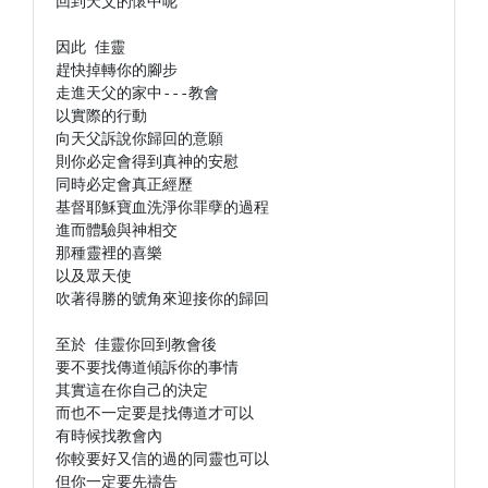
回到天父的懷中呢

因此 佳靈

趕快掉轉你的腳步

走進天父的家中---教會

以實際的行動

向天父訴說你歸回的意願

則你必定會得到真神的安慰

同時必定會真正經歷

基督耶穌寶血洗淨你罪孽的過程

進而體驗與神相交

那種靈裡的喜樂

以及眾天使

吹著得勝的號角來迎接你的歸回

至於 佳靈你回到教會後

要不要找傳道傾訴你的事情

其實這在你自己的決定

而也不一定要是找傳道才可以

有時候找教會內

你較要好又信的過的同靈也可以

但你一定要先禱告
