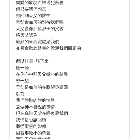
肉體的軟弱而被過犯所勝

但只要我們願意

歸回到天父的懷中

天父會如何的對待我們呢

天父會像那位浪子的父親

將天父認為

最好的東西賞賜給我們

並且會歡欣鼓舞的歡迎我們回家的

所以佳靈 靜下來

聽一聽

在你心中那天父微小的慈聲

想一想

天父是如何的在盼望你歸回

以前

我們體貼肉體的情慾

去做神不喜悅的事情

現在真神天父在呼喚著我們

我們是否該回轉

順從聖靈的帶領

因著那微小的慈聲
