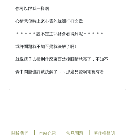
你可以跟我一樣啊

心情悲傷時上來心靈的綠洲打打文章

＊＊＊＊＊說不定主耶穌會看得到呢＊＊＊＊＊

或許問題就不知不覺就決解了啊!!

就像瞎子去撞到什麼東西然後眼睛就亮了，不知不

覺中問題也許就決解了～～那遍見證啊電視有看

關於我們
本站介紹
常見問題
著作權聲明