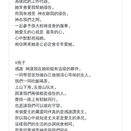
為彼此的工作代禱,

她常會要我幫她禱告,

而我有感受 神在聽我的禱告,

神在我們之間,

一起參予孫大程佈道會的服事,

她愛主的心就是 最美的心,

心中默默祝福她,

相信將來她老公必定會非常愛她,

♀燕子

感謝 神讓我在婚前能有這樣的夥伴,

一同學習並預備自己做個清心等候的女人,

我們一同吃飯喝茶,

上山下海,去遊山玩水,

因著我們兩個都是禱告的人,

覺得一路上有耶穌同行,

也是讓我們可以彼此守望,

有個愛主的屬靈同伴真的是感謝讚美主,

所以我心中就知道丈夫若是愛主的弟兄,

這樣我們的生活的步調就會相同,

而更切實感受神是與我們同在,
