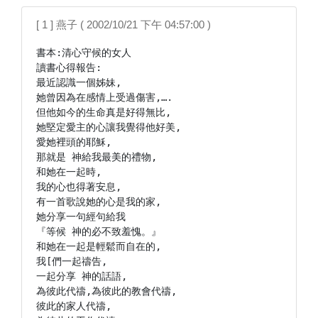
[ 1 ] 燕子 ( 2002/10/21 下午 04:57:00 )
書本:清心守候的女人

讀書心得報告:

最近認識一個姊妹,

她曾因為在感情上受過傷害,….

但他如今的生命真是好得無比,

她堅定愛主的心讓我覺得他好美,

愛她裡頭的耶穌,

那就是 神給我最美的禮物,

和她在一起時,

我的心也得著安息,

有一首歌說她的心是我的家,

她分享一句經句給我

『等候 神的必不致羞愧。』

和她在一起是輕鬆而自在的,

我[們一起禱告,

一起分享 神的話語,

為彼此代禱,為彼此的教會代禱,

彼此的家人代禱,
