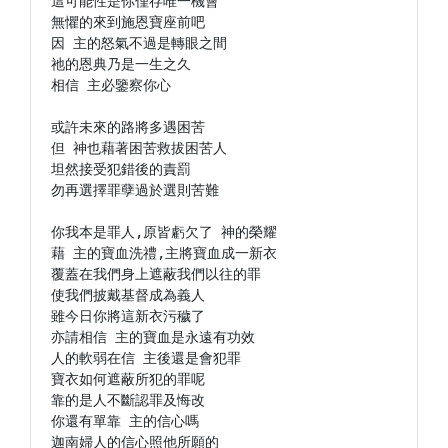
這可能性是你僅存唯一機會

無懼的來到施恩寶座前吧

因 主的怒氣不過是轉眼之間

祂的恩典乃是一生之久

相信 主必鑒察你心

或許未來的路將多遇困苦

但 神也藉著困苦救拔困苦人

坦然接受犯錯後的責罰

勿再選擇罪孽過於選則苦難

你我本是罪人,原皆虧欠了 神的榮耀

藉 主的寶血洗禮,主將寶血成一新衣

覆蓋在我們身上遮蔽我們以往的罪

使我們披戴基督成為義人

雖今日你將這新衣污穢了

亦請相信 主的寶血是永遠有功效

人的軟弱在信 主後還是會犯罪

寶衣如何遮蔽所犯的罪呢

靠的是人不斷認罪及悔改

你還有單靠 主的信心嗎

迦南婦人的信心照他所願的
