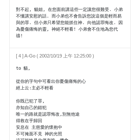
對不起, 貓姐, 在您面前講這些一定讓您很難受. 小弟
不懂講安慰的話. 而小弟也不會告訴您說這個是輕而易
與的罪. 但小弟只希望您能抓住神. 向他認罪悔改. 因
為憂傷痛悔的靈, 神絕不輕看! 小弟會不住地為您代
禱!
[ 4 ] A-Go ( 2002/10/19 上午 12:25:00 )
to 貓,

從你的字句中可看出你憂傷痛悔的心

經上云:主必不輕看

你既已犯了罪,

亦知自己的錯犯

唯一的路就是認罪悔改,別無他途

得救在乎歸回

安息在 主慈愛的懷抱中

不可掩面不見 神的光照
