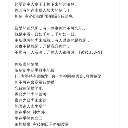
領受到主人桌子上掉下來的碎渣兒。

你若有的迦南婦人般大的信心！

相信 主必照你所要的賜下碎渣兒

親愛的弟兄阿，有一件事你們不可忘記，

就是主看一日如千年，千年如一日。

主所應許的尚未成就，有人以為他是耽延，

其實不是耽延，乃是寬容你們，

不願有一人沉淪，乃願人人都悔改。[彼後3:8~9]

你所處的情境

依信徒生活手冊中記載

[一方堅持不願嫁娶,另一方視同被遺棄,可再嫁娶

但不可在會堂舉行婚禮]

忘背後望標竿吧

恩典之門尚開啟著

審判之日尚未來到

能否進入永生窄門

除在乎於 神之外

更在乎於你自己

細想離棄 主後的日子將如渡過
