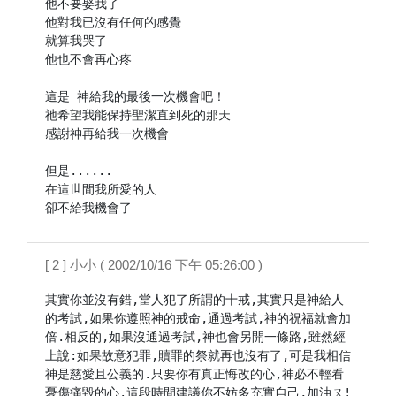
他不要娶我了

他對我已沒有任何的感覺

就算我哭了

他也不會再心疼

這是 神給我的最後一次機會吧！

祂希望我能保持聖潔直到死的那天

感謝神再給我一次機會

但是......

在這世間我所愛的人

卻不給我機會了
[ 2 ] 小小 ( 2002/10/16 下午 05:26:00 )
其實你並沒有錯,當人犯了所謂的十戒,其實只是神給人
的考試,如果你遵照神的戒命,通過考試,神的祝福就會加
倍.相反的,如果沒通過考試,神也會另開一條路,雖然經
上說:如果故意犯罪,贖罪的祭就再也沒有了,可是我相信
神是慈愛且公義的.只要你有真正悔改的心,神必不輕看
憂傷痛毀的心.這段時間建議你不妨多充實自己,加油ㄡ!