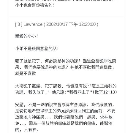
小小也會幫你禱告的!
[ 3 ] Lawrence ( 2002/10/17 下午 12:29:00 )
親愛的小小!

小弟不是很同意您的話!

犯了就是犯了, 何必說是神的功課? 難道亞當犯罪吃禁
果, 我們也要說是神的功課? 神祂不喜歡我門這樣做, 
就是不喜歡

大衛犯了姦淫, 犯了謀殺, 他也沒有說:"這是主給我的
功課, 我失敗了." 他只說:"我得罪主了"(撒下12:13)

安慰, 不是一昧的說主會原諒主會原諒. 我們該做的, 
是切切地希望得罪主的弟兄姊妹能回到主的面前. 不要
放棄地向神痛哭... 我們也要陪他們一起哭, 求神赦
免... 因為一個肢體的傷痛就是我們的傷痛, 能醫治
的, 只有神.
