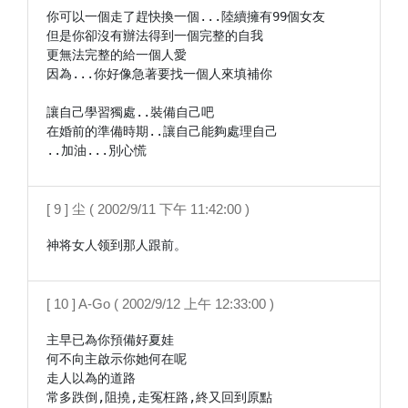
你可以一個走了趕快換一個...陸續擁有99個女友

但是你卻沒有辦法得到一個完整的自我

更無法完整的給一個人愛

因為...你好像急著要找一個人來填補你

讓自己學習獨處..裝備自己吧

在婚前的準備時期..讓自己能夠處理自己

..加油...別心慌
[ 9 ] 尘 ( 2002/9/11 下午 11:42:00 )
神将女人领到那人跟前。
[ 10 ] A-Go ( 2002/9/12 上午 12:33:00 )
主早已為你預備好夏娃

何不向主啟示你她何在呢

走人以為的道路

常多跌倒,阻撓,走冤枉路,終又回到原點
