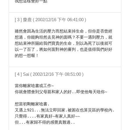
我想這樣會好一點
[ 3 ] 麋鹿 ( 2002/12/16 下午 06:41:00 )
雖然會因為生活的壓力而想結束掉生命，但你是否曾經
想過，你能夠坦然去見神的面嗎？不要一遇到壓力，就
想結束神所賜給我們寶貴的生命，別以為死了以後就可
以一了百了，將如何面對神的審判，也是值得我們好好
的想一想喔！
[ 4 ] Sai ( 2002/12/16 下午 08:51:00 )
當你離家唸書或工作~

你就會體會到父母親和家人的好..即使他每天唸你~

想當初剛離家唸書.

又遇上921...無法立即回家.被困在也算災區的學校內.

只覺得....有家真好~有家人真好~~

但...有家歸不得的感覺真難過..
