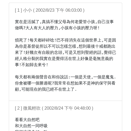
[ 1 ] 小小 ( 2002/8/23 下午 06:03:00 )
實在是活膩了,真搞不懂父母為何老愛管小孩,自己沒事
做嗎?大人有大人的壓力,小孩有小孩的壓力呀!

煩死了!每天都碎碎唸!巴不得消失在這個世界上,可是因
為你是基督徒所以不可以怎樣怎樣,想到最後十戒都跑出
來了!好幾次有自殺的念頭,可是又想到聖經的話,覺得已
經人格分裂的我實在是覺得活在世上好像是毫無意義的
事!不如歸去來兮!

每天都有兩個聲音在和你說話:一個是天使,一個是魔鬼.
你會被哪一個勝過呢?我常常在想如果不是神的保守與看
顧,可能現在的我已經不在世上了.
[ 2 ] 微風輕吹 ( 2002/8/24 下午 04:48:00 )
看看大自然吧

和大自然一同呼吸
