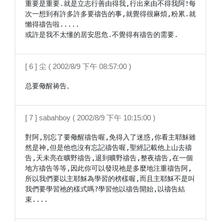
重要是重要.就是立志行善由得我,行出來由不得我阿!每
次一想到有許多許多要禱告的事,就覺得很麻煩,粉累.就
懶得禱告啦.....

或許是我不太懂的居安思危.不覺得有禱告的需要.
[ 6 ] 尘 ( 2002/8/9 下午 08:57:00 )
总要儆醒祷告。
[ 7 ] sabahboy ( 2002/8/9 下午 10:15:00 )
對阿,別忘了要儆醒禱告喔,免得入了迷惑,你看主耶穌雖
然是神,但是他也沒有忘記禱告喔,聖經記載他上山去禱
告,天未亮在曠野禱告,退到曠野禱告,整夜禱告,在一個
地方禱告等等,因此你可以發現祂是多麼地注重禱告阿,
所以我們要以主耶穌為學習的榜樣喔,而且主耶穌不是叫
我們要學習祂的樣式嗎?學習他以禱告開始,以禱告結
束....