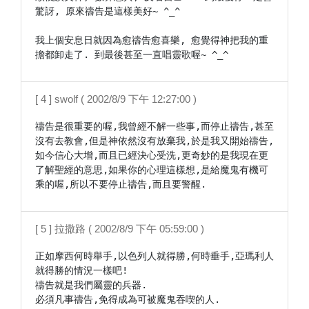
驚訝, 原來禱告是這樣美好~ ^_^

我上個安息日就因為愈禱告愈喜樂, 愈覺得神把我的重
擔都卸走了. 到最後甚至一直唱靈歌喔~ ^_^
[ 4 ] swolf ( 2002/8/9 下午 12:27:00 )
禱告是很重要的喔,我曾經不解一些事,而停止禱告,甚至
沒有去教會,但是神依然沒有放棄我,於是我又開始禱告,
如今信心大增,而且已經決心受洗,更奇妙的是我現在更
了解聖經的意思,如果你的心理這樣想,是給魔鬼有機可
乘的喔,所以不要停止禱告,而且要警醒.
[ 5 ] 拉撒路 ( 2002/8/9 下午 05:59:00 )
正如摩西何時舉手,以色列人就得勝,何時垂手,亞瑪利人
就得勝的情況一樣吧!

禱告就是我們屬靈的兵器.

必須凡事禱告,免得成為可被魔鬼吞喫的人.
