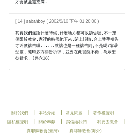
才會被圣靈充滿~
[ 14 ] sabahboy ( 2002/9/10 下午 01:20:00 )
其實我們無論什麼時候,什麼地方都可以禱告喔,不一定
侷限於教會,家裡的時候跪下來,閉上眼睛,合上雙手禱告
才叫做禱告喔......默禱也是一種禱告阿,不是嗎?靠著
聖靈，隨時多方禱告祈求，並要在此警醒不倦，為眾聖
徒祈求，(弗六18)
關於我們
本站介紹
常見問題
著作權聲明
隱私權聲明
關於奉獻
寫信給我們
我要去教會
真耶穌教會(臺灣)
真耶穌教會(海外)