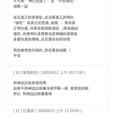
不可將" 神已知道了" 及 "不想禱告"

混唯一談

並且真正的基督徒,必須要真正的明白

"禱告" 其真正的意函,效能 . 當你真

正明白後,你甚至能喜歡禱告 ,因為藉由

禱告,你會明白及體會這是神賜給基督徒

多麼珍貴的禮物,並且要好好的珍惜

我也會替您代禱的,您也要加油喔 !

平安 
[ 10 ] 微風輕吹 ( 2002/8/12 上午 09:17:00 )
和神說話就算禱告嗎

如果不和神說話就像沒有呼吸一樣 會窒息的呢

所以 和神說話恨重要唷
[ 11 ] 拉撒路 ( 2002/8/12 上午 11:24:00 )