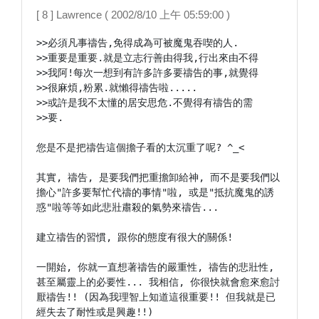
[ 8 ] Lawrence ( 2002/8/10 上午 05:59:00 )
>>必須凡事禱告,免得成為可被魔鬼吞喫的人.

>>重要是重要.就是立志行善由得我,行出來由不得

>>我阿!每次一想到有許多許多要禱告的事,就覺得

>>很麻煩,粉累.就懶得禱告啦.....

>>或許是我不太懂的居安思危.不覺得有禱告的需

>>要.

您是不是把禱告這個擔子看的太沉重了呢? ^_<

其實, 禱告, 是要我們把重擔卸給神, 而不是要我們以
擔心"許多要幫忙代禱的事情"啦, 或是"抵抗魔鬼的誘
惑"啦等等如此悲壯肅殺的氣勢來禱告...

建立禱告的習慣, 跟你的態度有很大的關係!

一開始, 你就一直想著禱告的嚴重性, 禱告的悲壯性, 
甚至屬靈上的必要性... 我相信, 你很快就會愈來愈討
厭禱告!! (因為我理智上知道這很重要!! 但我就是已
經失去了耐性或是興趣!!)
