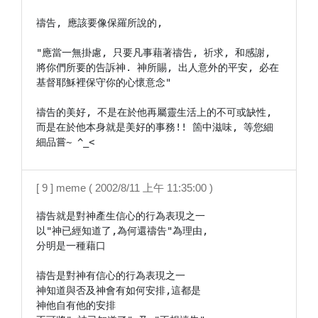
禱告, 應該要像保羅所說的,

"應當一無掛慮, 只要凡事藉著禱告, 祈求, 和感謝, 
將你們所要的告訴神. 神所賜, 出人意外的平安, 必在
基督耶穌裡保守你的心懷意念"

禱告的美好, 不是在於他再屬靈生活上的不可或缺性, 
而是在於他本身就是美好的事務!! 箇中滋味, 等您細
細品嘗~ ^_<
[ 9 ] meme ( 2002/8/11 上午 11:35:00 )
禱告就是對神產生信心的行為表現之一

以"神已經知道了,為何還禱告"為理由,

分明是一種藉口

禱告是對神有信心的行為表現之一

神知道與否及神會有如何安排,這都是

神他自有他的安排
