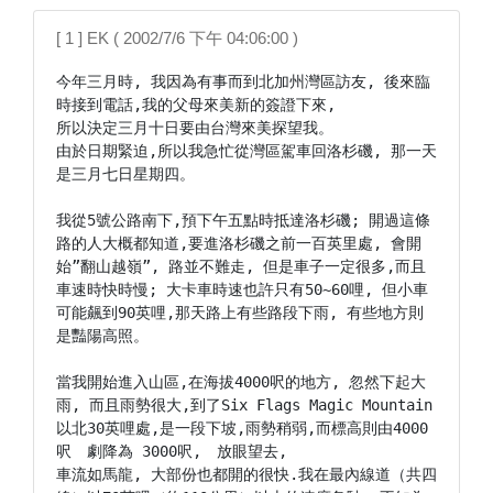
[ 1 ] EK ( 2002/7/6 下午 04:06:00 )
今年三月時, 我因為有事而到北加州灣區訪友, 後來臨
時接到電話,我的父母來美新的簽證下來,

所以決定三月十日要由台灣來美探望我。

由於日期緊迫,所以我急忙從灣區駕車回洛杉磯, 那一天
是三月七日星期四。

我從5號公路南下,預下午五點時抵達洛杉磯; 開過這條
路的人大概都知道,要進洛杉磯之前一百英里處, 會開
始”翻山越嶺”, 路並不難走, 但是車子一定很多,而且
車速時快時慢; 大卡車時速也許只有50~60哩, 但小車
可能飆到90英哩,那天路上有些路段下雨, 有些地方則
是豔陽高照。

當我開始進入山區,在海拔4000呎的地方, 忽然下起大
雨, 而且雨勢很大,到了Six Flags Magic Mountain 
以北30英哩處,是一段下坡,雨勢稍弱,而標高則由4000
呎　劇降為 3000呎,　放眼望去,

車流如馬龍, 大部份也都開的很快.我在最內線道（共四