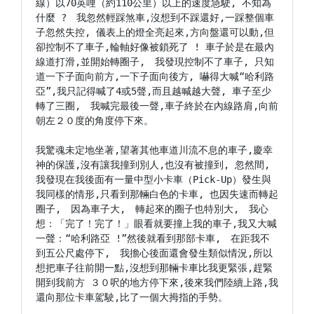
線）以70英哩（約110公里）以上的速度急駛, 不知為
什麼 ?　我忽然輕踩煞車,沒想到不踩還好,一踩整個車
子忽然失控, 儀表上的燈全亮起來,方向盤還可以動,但
卻控制不了車子,輪軸好像被鎖死了 ! 車子於是在最內
線道打滑,並開始轉圈子,　我發現控制不了車子, 只知
道一下子面向前方,一下子面向後方, 嚇得大喊“哈利路
亞”,我只記得喊了4或5聲,而且越喊越大聲, 車子至少
轉了三圈,　我喊完最後一聲,車子終於在內線路肩,向前
朝左２０度的角度停下來。

我驚魂未定地坐著,望著其他車道川流不息的車子,慶幸
神的保護,沒有讓我撞到別人,也沒有被撞到, 忽然間,
我發現在我後面有一量中型小卡車（Pick-Up）發生與
我同樣的情形,只看到那輛白色的卡車, 也因失速而轉起
圈子,　因為車子大,　轉起來的圈子也特別大,　我心
想：「完了！完了！」眼看就要撞上我的車子,我又大喊
一聲：“哈利路亞 !”然後就看到那部卡車,　在距我不
到五公尺處停下,　我擔心後面還會發生類似情況,所以
想把車子往前開一點,沒想到那輛卡車比我更緊張,趕緊
開到我前方 ３０呎的地方停下來,後來我們陸續上路,我
還向那位卡車駕駛,比了一個大拇指的手勢。
