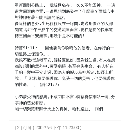
重新回到公路上,　我餘悸猶存,　久久不能回神,　一邊
留意周遭的位置,一邊思想到底發生了什麼事？而我心中
對神卻有著不能言語的感謝。

像這樣的意外,生死往往只在一線間,走過那條路的人都
知道,以下午三點半的交通流量而言,要在急陡的快車道
轉三圈而平安無事,那幾乎是不可能的!　

詩篇91:11：「 因他要為你吩咐他的使者、在你行的一
切道路上保護你。」

我絕不敢把這種平安,歸於運氣好,因為我知道,有人在想
都沒想到的意外中,蒙受虧損,甚至喪失生命, 有人卻在
千鈞一髮中平安走過,因為人的腳步為神所定,如經上所
說：「 耶和華要保護你、免受一切的災害．他要保護你
的性命。 」（詩121:7）

小弟蒙受神的恩典,不敢閉口不言,特藉喜信網站一角,分
享神的慈愛眷顧,

[ 2 ] 可可 ( 2002/7/6 下午 11:23:00 )