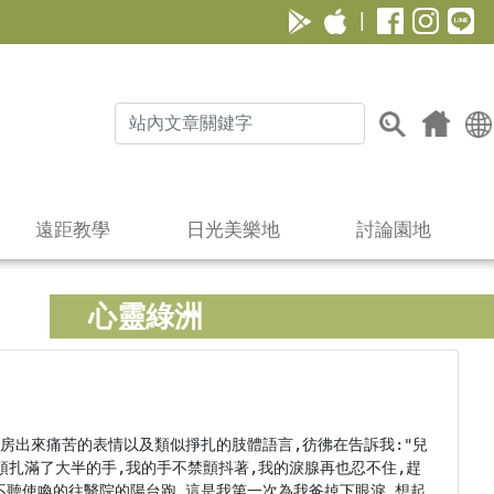
|
遠距教學
日光美樂地
討論園地
心靈綠洲
從手術房出來痛苦的表情以及類似掙扎的肢體語言,彷彿在告訴我:"兒
頭扎滿了大半的手,我的手不禁顫抖著,我的淚腺再也忍不住,趕
不聽使喚的往醫院的陽台跑,這是我第一次為我爸掉下眼淚,想起