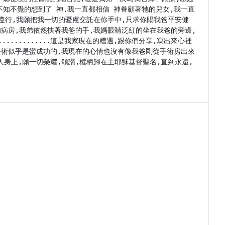
知不覺的想到了 神,我一直都相信 神眷顧著牠的兒女,我一直
願遵行,我願把我一切的憂慮交託在你手中,只求你賜我爸平安健
的病房,我弟依然扶著我爸的手,我媽眼睛泛紅的坐在我爸的旁邊,
..........這是我家現在的糟遇,跟你們分享,寫出來心裡
手術似乎是蠻成功的,我現在的心情也沒有像我爸剛從手術房出來
人身上,願一切榮耀,頌讚,權柄歸在主耶穌基督聖名,直到永遠,