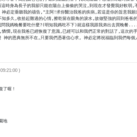
而這時身為長子的我卻只能在陽台上偷偷的哭泣,到現在才發覺我好軟弱,不
, 神必定垂聽我的禱告,"主阿!求你醫治我爸的疾病,若這是你的旨意我
了不知多久,收拾起難過的心情,擦乾留在眼角的淚水,故做堅強的回到爸爸
問我媽晚餐要吃什麼?(明知我媽吃不下)就這樣我跟我弟出去買晚餐......
顧,憐憫,現在我爸已經恢復了意識,已經可以和我們正常的對話了,這次的
證 神的恩典無所不在,只要我們憑著信心求, 神必定將祝福臨到我們每個
09:21:00 )
了喔！

地
