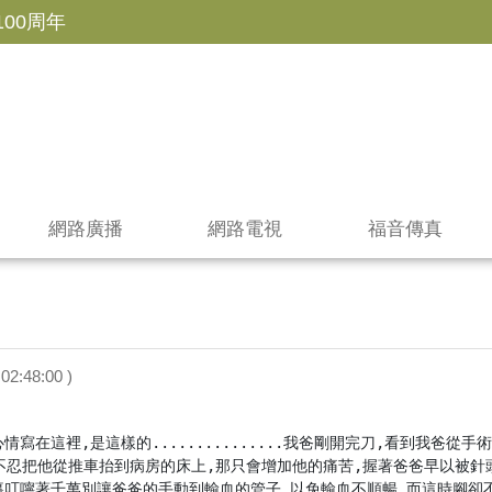
100周年
網路廣播
網路電視
福音傳真
02:48:00 )
情寫在這裡,是這樣的...............我爸剛開完刀,看到我爸
心不忍把他從推車抬到病房的床上,那只會增加他的痛苦,握著爸爸早以被針
裏叮嚀著千萬別讓爸爸的手動到輸血的管子,以免輸血不順暢,而這時腳卻