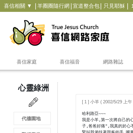
|
|
|
|
喜信相關 ▼
羊圈圈隨行網
宣道整合包
只見耶穌
喜信家庭
喜信福音
網路雜誌
心靈綠洲
[ 1 ] 小羊 ( 2002/5/29 上午 
哈利路亞~~~

代禱園地
我是小羊,第一次將自己的心
子,爸爸好痛",我真的於
緊叫我弟扶著我爸的手,嘴