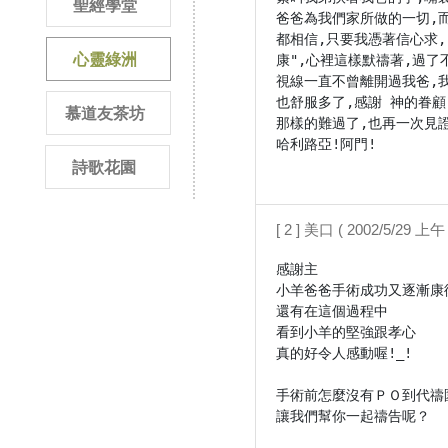
聖經學堂
爸爸為我們家所做的一切,
都相信,只要我憑著信心求
心靈綠洲
康",心裡這樣默禱著,過
視線一直不曾離開過我爸,我
也舒服多了,感謝 神的眷
慕道友茶坊
那樣的難過了,也再一次見
哈利路亞!阿門!

詩歌花園
[ 2 ] 美口 ( 2002/5/29 上午 
感謝主

小羊爸爸手術成功又逐漸康復
還有在這個過程中

看到小羊的堅強跟孝心

真的好令人感動喔!_!

手術前怎麼沒有ＰＯ到代禱園
讓我們幫你一起禱告呢？
