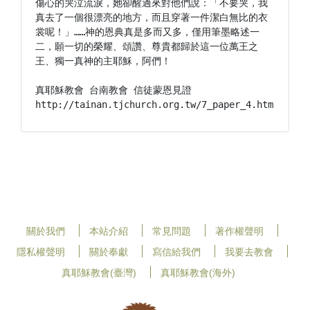
傷心的哭泣流淚，她卻醒過來對他們說：「不要哭，我
真去了一個很漂亮的地方，而且穿著一件潔白無比的衣
裳呢！」……神的恩典真是多而又多，僅用筆墨略述一
二，願一切的榮耀、頌讚、尊貴都歸於這一位萬王之
王、獨一真神的主耶穌，阿們！

真耶穌教會 台南教會 信徒蒙恩見證

http://tainan.tjchurch.org.tw/7_paper_4.htm
關於我們
本站介紹
常見問題
著作權聲明
隱私權聲明
關於奉獻
寫信給我們
我要去教會
真耶穌教會(臺灣)
真耶穌教會(海外)