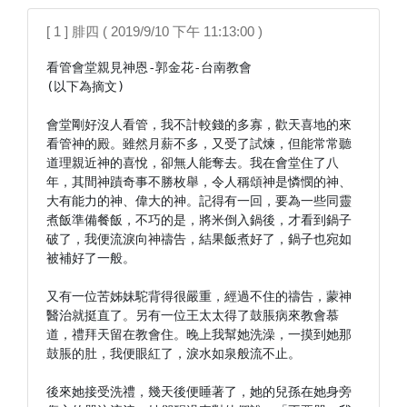
[ 1 ] 腓四 ( 2019/9/10 下午 11:13:00 )
看管會堂親見神恩-郭金花-台南教會

(以下為摘文)

會堂剛好沒人看管，我不計較錢的多寡，歡天喜地的來
看管神的殿。雖然月薪不多，又受了試煉，但能常常聽
道理親近神的喜悅，卻無人能奪去。我在會堂住了八
年，其間神蹟奇事不勝枚舉，令人稱頌神是憐憫的神、
大有能力的神、偉大的神。記得有一回，要為一些同靈
煮飯準備餐飯，不巧的是，將米倒入鍋後，才看到鍋子
破了，我便流淚向神禱告，結果飯煮好了，鍋子也宛如
被補好了一般。

又有一位苦姊妹駝背得很嚴重，經過不住的禱告，蒙神
醫治就挺直了。另有一位王太太得了鼓脹病來教會慕
道，禮拜天留在教會住。晚上我幫她洗澡，一摸到她那
鼓脹的肚，我便眼紅了，淚水如泉般流不止。

後來她接受洗禮，幾天後便睡著了，她的兒孫在她身旁