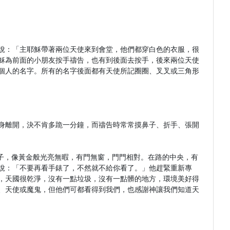
他說：「主耶穌帶著兩位天使來到會堂，他們都穿白色的衣服，很
穌為前面的小朋友按手禱告，也有到後面去按手，後來兩位天使
個人的名字。所有的名字後面都有天使所記圈圈、叉叉或三角形
身離開，決不肯多跪一分鐘，而禱告時常常摸鼻子、折手、張開
房子，像黃金般光亮無暇，有門無窗，門門相對。在路的中央，有
說：「不要再看手錶了，不然就不給你看了。」他趕緊重新專
，天國很乾淨，沒有一點垃圾，沒有一點髒的地方，環境美好得
、天使或魔鬼，但他們可都看得到我們，也感謝神讓我們知道天