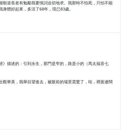
謝順道長老有勉勵我要情詞迫切地求。我那時不怕死，只怕不能
體好起來，多活了60年，現已83歲。

經》描述的：引到永生，那門是窄的，路是小的（馬太福音七
壯觀華美，我舉目望進去，被眼前的場景震驚了，哇，裡面遼闊