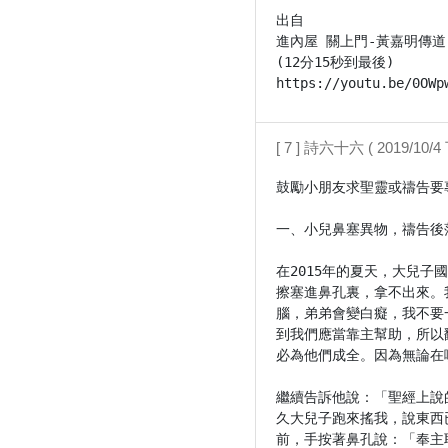
出自

進內屋 關上門-黃嘉明傳道 -2
(12分15秒到最後)

https://youtu.be/0OWp
[ 7 ] 詩六十六 ( 2019/10/4 
鼓勵小朋友求聖靈或禱告要專心
一、小兒鼻塞異物，禱告後落
在2015年的夏天，大兒
擦塞進鼻孔裏，拿不出來。
腦，弟弟會變白癡，我不要
到我們應當靠主幫助，所以
必為他們成全。因為無論在哪
繼續告訴他說：「聖經上說
久大兒子跑來搖我，說東西
前，手按著鼻孔說：「奉主