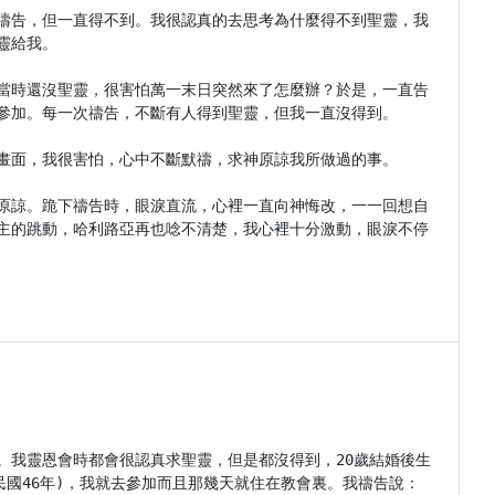
禱告，但一直得不到。我很認真的去思考為什麼得不到聖靈，我
給我。

當時還沒聖靈，很害怕萬一末日突然來了怎麼辦？於是，一直告
參加。每一次禱告，不斷有人得到聖靈，但我一直沒得到。

畫面，我很害怕，心中不斷默禱，求神原諒我所做過的事。

原諒。跪下禱告時，眼淚直流，心裡一直向神悔改，一一回想自
主的跳動，哈利路亞再也唸不清楚，我心裡十分激動，眼淚不停
。我靈恩會時都會很認真求聖靈，但是都沒得到，20歲結婚後生
民國46年)，我就去參加而且那幾天就住在教會裏。我禱告說：