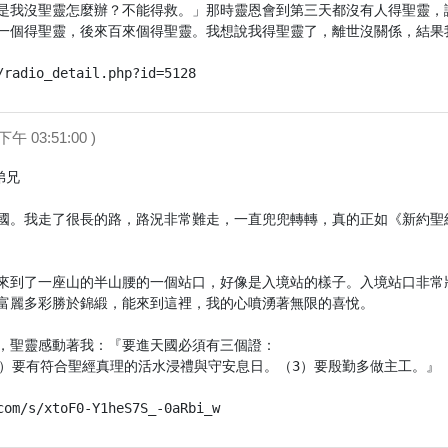
是我沒聖靈怎麼辦？不能得救。」那時靈恩會到第三天都沒有人得聖靈，
一個得聖靈，後來百來個得聖靈。我想說我得聖靈了，離世沒關係，結果我身
/radio_detail.php?id=5128
下午 03:51:00 )
兄

國。我走了很長的路，路況非常難走，一直兜兜轉轉，真的正如《新約聖
來到了一座山的半山腰的一個站口，好像是入境站的樣子。入境站口非常
富麗多彩勝於錦緞，能來到這裡，我的心噴湧著無限的喜悅。

，聖靈感動著我：『要進天國必須有三個證：

2）要有符合聖經真理的活水浸禮與守安息日。（3）要殷勤多做主工。』

com/s/xtoF0-Y1heS7S_-0aRbi_w