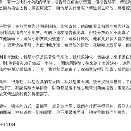
會，有一位比我小2歲的學弟，禱告時在前面求聖靈，但禱告結束，傳道
是因為禱告太長，膝蓋痛死了，而他是哭什麼呢？傳道就去問他，傳道聽
得聖靈，在前面禱告時閉著眼睛。非常奇妙，他卻能看見前面的禱告狀況
尋找認真禱告的小朋友。有的小朋友禱告很認真，但後來灰心又不認真了
在他額頭上，這位小朋友就受聖靈了。這樣好幾次，他看見好多人都受聖
！」後來快結束時，天使到他身邊，垂聽他的禱告，在額頭上蓋印章，他就
到非常激動，我從小只是跟著父母來信，我想跟神求一個確據，來求證自
，到頂樓禱告30分鐘或一小時，一開始用跪墊，後來為了表達決心，連
幾位好朋友跟我說：「唉，我們都要結束了，你都還沒得到聖靈，我們幫你
興奮，很激動，我想說真的有天國，我好想進天國。後來沒辦法壓抑，半
跑掉了。我記得隔天早禱會，以前都是漫不經心地來到前面禱告，但這次
後來傳道說我真的得聖靈了。

禱告，禱告的方式非常簡單，就是進內屋，我們有什麼事得罪神、得罪人
的面前，祂知道你一切的需要，你不用帶著面具，神會垂聽我們的禱告。

Pf1T34
