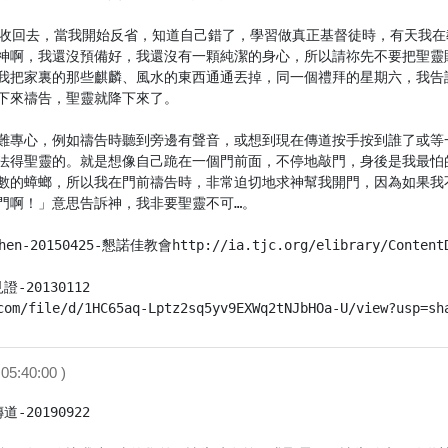
神收回去，當我開始反省，知道自己錯了，學習做真正基督徒時，有天我
神啊，我還沒預備好，我還沒有一顆純潔的身心，所以請祢先不要把聖靈
我把家裏的那些麒麟、風水的東西通通丟掉，同一個禮拜的星期六，我告
下來禱告，聖靈就降下來了。

難專心，例如禱告時聽到旁邊有聲音，或想到現在傳道按手按到誰了或等
法得聖靈的。就是想像自己跪在一個門前面，不停地敲門，身後是我最怕
數的蟑螂，所以我在門前禱告時，非常迫切地求神幫我開門，因為如果我
門啊！」意思告訴神，我非要聖靈不可…。

-20150425-懇諾佳教會http://ia.tjc.org/elibrary/ContentDet
20130112

com/file/d/1HC65aq-Lptz2sq5yv9EXWq2tNJbHOa-U/view?usp=sh
05:40:00 )
20190922
