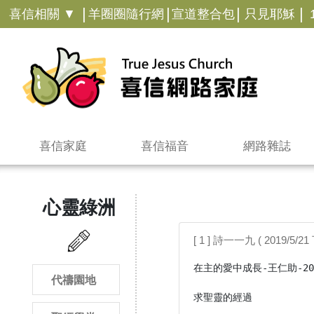
|
|
|
|
喜信相關 ▼
羊圈圈隨行網
宣道整合包
只見耶穌
喜信家庭
喜信福音
網路雜誌
心靈綠洲
[ 1 ] 詩一一九 ( 2019/5/21 
在主的愛中成長-王仁助-201
代禱園地
求聖靈的經過
