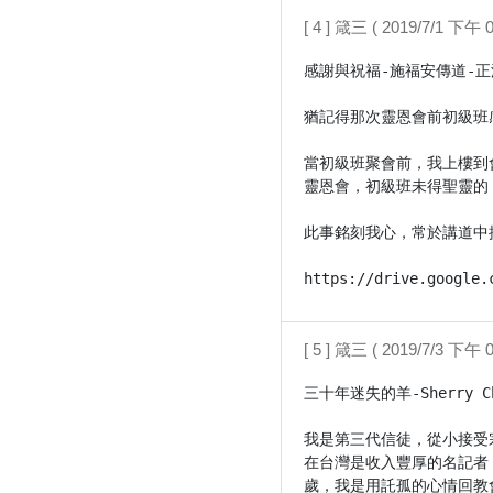
[ 4 ] 箴三 ( 2019/7/1 下午 0
感謝與祝福-施福安傳道-正濱
猶記得那次靈恩會前初級班
當初級班聚會前，我上樓到
靈恩會，初級班未得聖靈的
此事銘刻我心，常於講道中
https://drive.google.
[ 5 ] 箴三 ( 2019/7/3 下午 0
三十年迷失的羊-Sherry C
我是第三代信徒，從小接受
在台灣是收入豐厚的名記者
歲，我是用託孤的心情回教