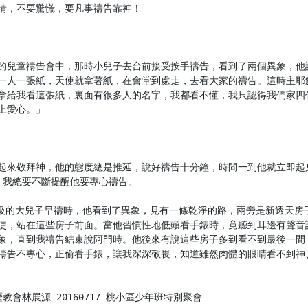
情，不要驚慌，要凡事禱告靠神！

靈恩會的兒童禱告會中，那時小兒子去台前接受按手禱告，看到了兩個異象，
一人一張紙，天使就拿著紙，在會堂到處走，去看大家的禱告。這時主耶
拿給我看這張紙，裏面有很多人的名字，我都看不懂，我只認得我們家四
上愛心。」

起來敬拜神，他的態度總是推延，說好禱告十分鐘，時間一到他就立即起
，我總要不斷提醒他要專心禱告。

五年級的大兒子早禱時，他看到了異象，見有一條乾淨的路，兩旁是新透天
使，站在這些房子前面。當他習慣性地低頭看手錶時，竟聽到耳邊有聲音
象，直到我禱告結束說阿門時。他後來有說這些房子多到看不到最後一間
禱告不專心，正偷看手錶，讓我深深敬畏，知道雖然肉體的眼睛看不到神
會林展源-20160717-桃小區少年班特別聚會
