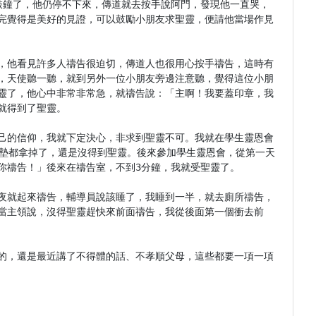
敲鐘了，他仍停不下來，傳道就去按手說阿門，發現他一直哭，
完覺得是美好的見證，可以鼓勵小朋友求聖靈，便請他當場作見
，他看見許多人禱告很迫切，傳道人也很用心按手禱告，這時有
，天使聽一聽，就到另外一位小朋友旁邊注意聽，覺得這位小朋
靈了，他心中非常非常急，就禱告說：「主啊！我要蓋印章，我
得到了聖靈。

己的信仰，我就下定決心，非求到聖靈不可。我就在學生靈恩會
跪墊都拿掉了，還是沒得到聖靈。後來參加學生靈恩會，從第一天
禱告！」後來在禱告室，不到3分鐘，我就受聖靈了。

夜就起來禱告，輔導員說該睡了，我睡到一半，就去廁所禱告，
當主領說，沒得聖靈趕快來前面禱告，我從後面第一個衝去前
的，還是最近講了不得體的話、不孝順父母，這些都要一項一項