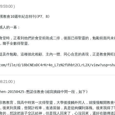
9:59:00 )
教會10週年紀念特刊(P7、8)

感人的一幕：

會堂時，正看到他們於會堂前跪成二排，後面已得聖靈的，勉勵前面尚未
，幾乎全數得聖靈。

提及作勉勵。這種彼此相顧、主內一體、同心合意的表現，正是教會興旺的
com/file/d/18bCNEoDC4rKr4o_L7zN2fUhbt2CLrL2X/view?usp=sh
8:21:00 )
hen-20150425-懇諾佳教會(縮寫摘錄中間一段，如下)

宗教教育，我高中時第一次得聖靈，大學後接觸外邦人，就慢慢離開教會有
，後來到美國，曾開計程車，進過當舖，真是從絢爛到落魄。後來我得了乳
會的，想說把孩子交託給神，但是我人回來了，心沒回來，還好在聽傳道證