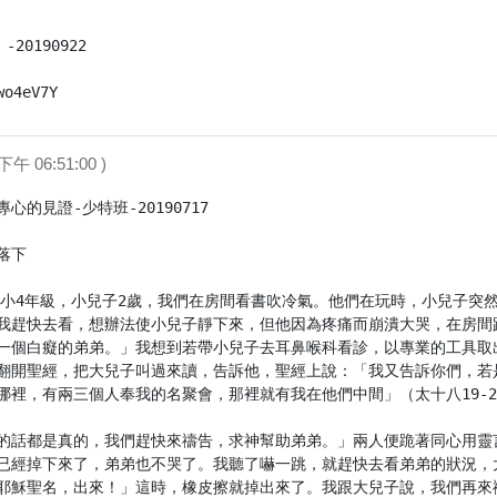
0190922

wo4eV7Y
下午 06:51:00 )
的見證-少特班-20190717

下

子國小4年級，小兒子2歲，我們在房間看書吹冷氣。他們在玩時，小兒子
我趕快去看，想辦法使小兒子靜下來，但他因為疼痛而崩潰大哭，在房間
一個白癡的弟弟。」我想到若帶小兒子去耳鼻喉科看診，以專業的工具取
翻開聖經，把大兒子叫過來讀，告訴他，聖經上說：「我又告訴你們，若
裡，有兩三個人奉我的名聚會，那裡就有我在他們中間」（太十八19-20
的話都是真的，我們趕快來禱告，求神幫助弟弟。」兩人便跪著同心用靈
已經掉下來了，弟弟也不哭了。我聽了嚇一跳，就趕快去看弟弟的狀況，
耶穌聖名，出來！」這時，橡皮擦就掉出來了。我跟大兒子說，我們再來