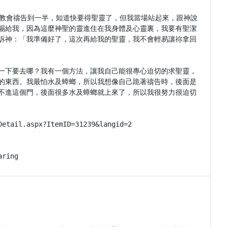
在教會禱告到一半，知道快要得聖靈了，但我當場站起來，跟神說
賜給我，因為這麼神聖的靈進住在我身體及心靈裏，我要有聖潔
訴神：「我準備好了，這次再給我的聖靈，我不會輕易讓祢拿回
一下要去哪？我有一個方法，讓我自己能很專心迫切的求聖靈，
的東西。我最怕水及蟑螂，所以我想像自己跪著禱告時，後面是
不進這個門，後面很多水及蟑螂就上來了，所以我很努力很迫切
ail.aspx?ItemID=31239&langid=2

aring