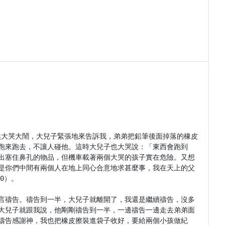
突然大哭大鬧，大兒子緊張地來告訴我，弟弟把鉛筆後面掉落的橡皮
跑來跑去，不讓人碰他。這時大兒子也大哭說：「東西會跑到
出塞住鼻孔的物品，但機車載著兩個大哭的孩子實在危險。又想
是你們中間有兩個人在地上同心合意地求甚麼事，我在天上的父
）。

言禱告。禱告到一半，大兒子就離開了，我還是繼續禱告，沒多
大兒子就跟我說，他剛剛禱告到一半，一邊禱告一邊走去弟弟面
禱告感謝神，我也把橡皮擦裝進袋子收好，要給兩個小孩做紀