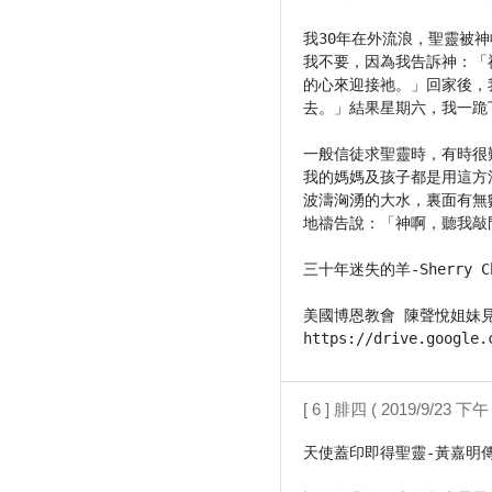
我30年在外流浪，聖靈被
我不要，因為我告訴神：「
的心來迎接祂。」回家後，
去。」結果星期六，我一跪
一般信徒求聖靈時，有時很
我的媽媽及孩子都是用這方
波濤洶湧的大水，裏面有無
地禱告說：「神啊，聽我敲
三十年迷失的羊-Sherry Chen
美國博恩教會 陳聲悅姐妹見證-
https://drive.google.
[ 6 ] 腓四 ( 2019/9/23 下午 
天使蓋印即得聖靈-黃嘉明傳道-