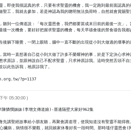
靈，即使我很認真的求，只要有求聖靈的機會，我一定跑到最前面認真的
做聖工，我就去參加，若是神認為我的聰明無法負荷時，自然就會賞賜聖靈
，聽到一位傳道說：「每次靈恩會，我們都要當成末日前的最後一次」。
最後一次機會，要好好把握求聖靈的機會，每天早禱會後的禁食禱告我都
告後躺下睡覺，一閉上眼睛，腦中一直不斷的出現從小到大做過的壞事的
，當時一直想著自己從小到大做了許多不榮耀神的事，於是下定決心求神
懇求原諒，並跟神說自己不配求聖靈，只求神原諒我。這時突然舌頭不自
並以此告訴我，祂原諒我了。

h.org.tw/?p=1137
下午 05:30:00 )
李陳憐憫姊妹(李增文傳道娘)-厝邊隔壁大家好962集

會先講聖經故事給小朋友聽，再聚會講道理，使我知道沒有聖靈不能得救
了心臟病，病情很不樂觀，就回娘家休養好長一段時間。那時塭仔靈恩會(