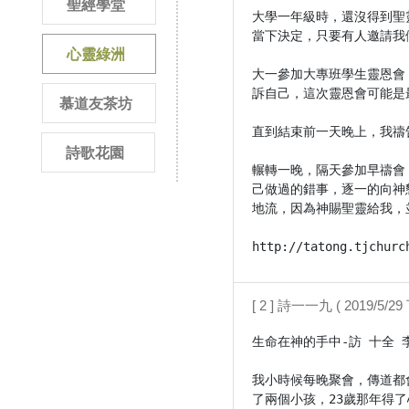
聖經學堂
大學一年級時，還沒得到聖
當下決定，只要有人邀請我
心靈綠洲
大一參加大專班學生靈恩會
訴自己，這次靈恩會可能是
慕道友茶坊
直到結束前一天晚上，我禱
詩歌花園
輾轉一晚，隔天參加早禱會
己做過的錯事，逐一的向神
地流，因為神賜聖靈給我，
http://tatong.tjchurc
[ 2 ] 詩一一九 ( 2019/5/29 
生命在神的手中-訪 十全 
我小時候每晚聚會，傳道都
了兩個小孩，23歲那年得