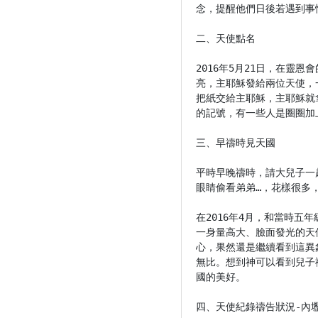
念，提醒他們日後若遇到事
二、天使點名

2016年5月21日，在
亮，主耶穌發給兩位天使，
把紙交給主耶穌，主耶穌就
的記號，有一些人是圈圈加
三、早禱時見天國

平時早晚禱時，請大兒子一
眼睛偷看弟弟…，花樣很多
在2016年4月，和當時
一身量高大、臉面發光的天
心，果然還是繼續看到這異
無比。想到神可以看到兒子
國的美好。

四、天使紀錄禱告狀況-內壢教