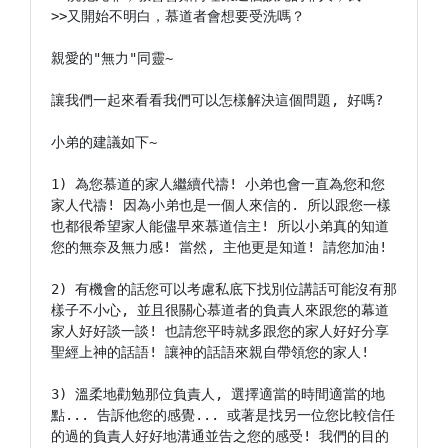
>>又開始不明白，慕道者會想要受洗嗎？

親愛的"無力"同靈~

讓我們一起來看看我們可以怎樣解決這個問題, 好嗎?

小弟的建議如下~

1) 為您慕道的家人繼續代禱! 小弟也會一直為您和您
家人代禱! 因為小弟也是一個人來信的. 所以跟您一樣
也都很希望家人能儘早來慕道信主! 所以小弟真的知道
您的無奈及無力感! 當然, 主他更是知道! 請您加油!

2) 有機會的話您可以考慮私底下找別位講話可能沒有那
樣子不小心, 並且很關心慕道者的負責人來跟您的幕道
家人好好談一談! 也請您平時就多跟您的家人好好分享
聖經上神的話語! 讓神的話語來親自帶領您的家人!

3) 溫柔地勸勉那位負責人, 選擇適當的時間適當的地
點... 告訴他您的感覺... 或著是找另一位您比較信任
的過的負責人好好地溝通並告之您的感受! 我們的目的