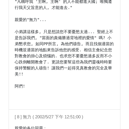
"凡稱呼我 '主啊, 主啊' 的人不能都進天國; 唯獨遵
行我天父旨意的人, 才能進去."

親愛的"無力"...

小弟講這樣多, 只是想請您不要憂愁太過... 聖經上不
是告訴我們, "當面的責備勝過背地裡的愛情" 嗎? 小
弟懇求您, 如同PP所言, 為他們禱告, 而且找個適當的
時機並適當的地點來告訴他您的感受. 相信主會紀念您
對教會的掛心及煩惱的. 也求您不要憂愁過多反而不小
心跌倒離開教會了. 更請您要幫這些為我們靈魂時時要
保持警醒的人禱告! 讓我們一起得見真教會的完全及華
美!!

阿們!

[ 8 ] 無力 ( 2002/5/27 下午 12:51:00 )
親愛的各位同靈：
