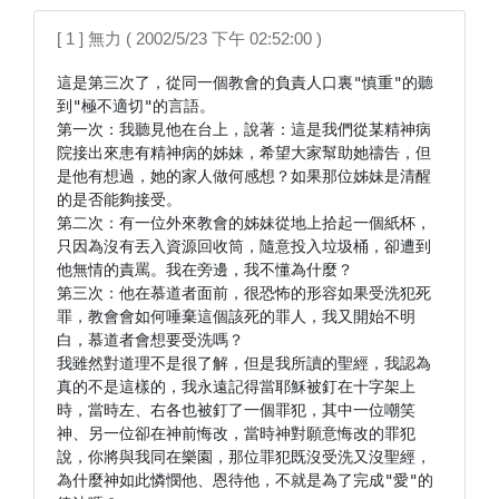
[ 1 ] 無力 ( 2002/5/23 下午 02:52:00 )
這是第三次了，從同一個教會的負責人口裏"慎重"的聽
到"極不適切"的言語。

第一次：我聽見他在台上，說著：這是我們從某精神病
院接出來患有精神病的姊妹，希望大家幫助她禱告，但
是他有想過，她的家人做何感想？如果那位姊妹是清醒
的是否能夠接受。

第二次：有一位外來教會的姊妹從地上拾起一個紙杯，
只因為沒有丟入資源回收筒，隨意投入垃圾桶，卻遭到
他無情的責罵。我在旁邊，我不懂為什麼？

第三次：他在慕道者面前，很恐怖的形容如果受洗犯死
罪，教會會如何唾棄這個該死的罪人，我又開始不明
白，慕道者會想要受洗嗎？

我雖然對道理不是很了解，但是我所讀的聖經，我認為
真的不是這樣的，我永遠記得當耶穌被釘在十字架上
時，當時左、右各也被釘了一個罪犯，其中一位嘲笑
神、另一位卻在神前悔改，當時神對願意悔改的罪犯
說，你將與我同在樂園，那位罪犯既沒受洗又沒聖經，
為什麼神如此憐憫他、恩待他，不就是為了完成"愛"的