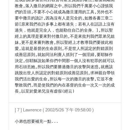
教會,落入撒旦的網羅之中,所以我們千萬要小心謹慎我
們的舌頭,不要不小心就成為撒旦運用的工具,另外也不
要中撒旦的詭計,因為沒有人是完全的,如雅各書三章二
節[原來我們在許多事上都有過失；若有人在話語上沒有
過失，他就是完全人，也能勒住自己的全身。],所以聖
經上的真理是要來對付撒旦的,不是來批判我們眾弟兄姐
妹,更不是來審判教會,所以聖經上才教導我們要彼此相
愛,這就是基督的生命原則,不是世人所認定的對錯原則
或善惡原則,就如同法利賽人抓到了一個淫婦,要耶穌作
決定,但耶穌說如果你們中間那一個人沒有犯罪的就可以
用石頭丟她,所以我們要勝過撒旦的攻擊與迷惑,就應該
跳脫出世人所認定的對錯原則或善惡原則,求神親自帶領
我們活出愛的生命,所以每一次的撒旦的攻擊,它並不會
擊敗我們,而是使我們的內在基督的生命一次又一次的成
長,以至於愛弟兄沒有虛假(經云)
[ 7 ] Lawrence ( 2002/5/26 下午 09:58:00 )
小弟也想要補充一點...
