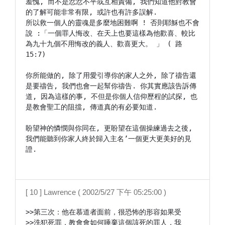
羞愧, 而不是忿忿不平或互相責備, 我們知道他對教會
的了解可能非常有限, 或許也有許多誤解.

所以救一個人的靈魂是多麼地困難啊 ! 否則耶穌也不會
說 :「一個罪人悔改、在天上也要這樣為他歡喜、較比
為九十九個不用悔改的義人、歡喜更大。 」 ( 路
15:7)

你所能做的, 除了用愛引導你的家人之外, 除了禱告還
是要禱告, 我們也會一起幫你禱告. 你其實應該告訴傳
道, 因為這樣的事, 不但是你個人信仰歷程的試探, 也
是教會聖工的阻擋, 傳道真的有必要知道.

盼望神的憐憫與你同在, 更盼望在這個操練過去之後, 
我們能聽到你家人終於歸入主名’一個更大更美好的見
證.

[ 10 ] Lawrence ( 2002/5/27 下午 05:25:00 )
>>第三次：他在慕道者面前，很恐怖的形容如果受

>>洗犯死罪，教會會如何唾棄這個該死的罪人，我
