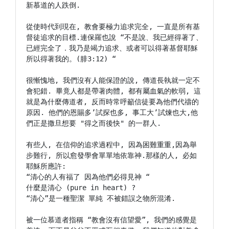
新慕道的人跌倒.

從使時代到現在, 教會要極力追求完全, 一直是所有基
督徒追求的目標.連保羅也說 “不是說、我已經得著了、
已經完全了．我乃是竭力追求、或者可以得著基督耶穌
所以得著我的。(腓3:12) “

很慚愧地, 我們沒有人能保證的說, 傳道長執就一定不
會犯錯. 畢竟人都是帶著肉體, 都有屬血氣的軟弱, 這
就是為什麼傳道者, 反而時常呼籲信徒要為他們代禱的
原因. 他們的恩賜多’試探也多, 事工大’試煉也大,他
們正是撒旦想要 "得之而後快" 的一群人.

有些人, 在信仰的追求過程中, 因為困難重重,因為舉
步難行, 所以愈發學會單單地依靠神.那樣的人, 必如
耶穌所應許:

“清心的人有福了 因為他們必得見神 “

什麼是清心 (pure in heart) ?

“清心”是一種聖潔 單純 不被錯誤之物所混淆.

被一位慕道者指稱 “教會沒有信望愛”, 我們的感覺是