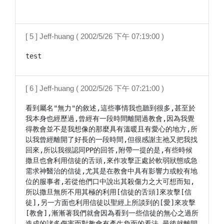
[ 5 ] Jeff-huang ( 2002/5/26 下午 07:19:00 )
test
[ 6 ] Jeff-huang ( 2002/5/26 下午 07:21:00 )
看到屬名"無力"的敘述,這些事情我也聽到很多,甚至於
我本身也經歷過,曾經有一段時間離開過教會,因為我覺
得教會並不是我想像的那麼具有溫暖且有愛心的地方,所
以我曾經離開了好長的一段時間,但很感謝主祂又把我找
回來,所以我很認同PP的回答,附帶一提的是,有些時候
撒旦也會利用信徒的舌頭,來作攻擊正處於軟弱狀態或急
需求神醫治的信徒,尤其是在教會中具有影響力或較有地
位的服事者,若從他們口中說出其殺傷力之大可想而知,
所以撒旦無所不用其極的利用[信徒的舌頭]來攻擊[信
徒],另一方面也利用信徒以聖經上所談到的[愛]來攻擊
[教會],漸漸著我們就會因為看到一些信徒的無心之過所
造成的諸多傷害而對教會有產生負面的看法,最後就離開