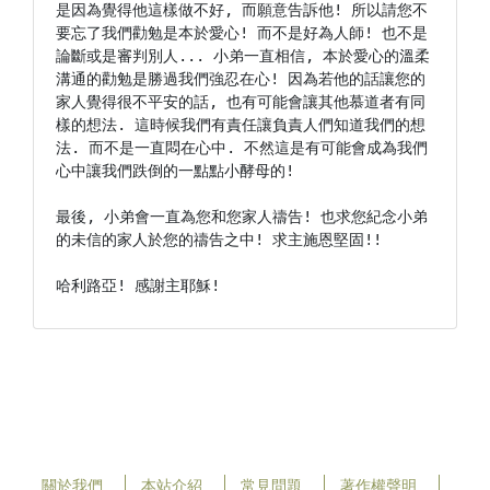
是因為覺得他這樣做不好, 而願意告訴他! 所以請您不
要忘了我們勸勉是本於愛心! 而不是好為人師! 也不是
論斷或是審判別人... 小弟一直相信, 本於愛心的溫柔
溝通的勸勉是勝過我們強忍在心! 因為若他的話讓您的
家人覺得很不平安的話, 也有可能會讓其他慕道者有同
樣的想法. 這時候我們有責任讓負責人們知道我們的想
法. 而不是一直悶在心中. 不然這是有可能會成為我們
心中讓我們跌倒的一點點小酵母的!

最後, 小弟會一直為您和您家人禱告! 也求您紀念小弟
的未信的家人於您的禱告之中! 求主施恩堅固!!

哈利路亞! 感謝主耶穌!
關於我們
本站介紹
常見問題
著作權聲明