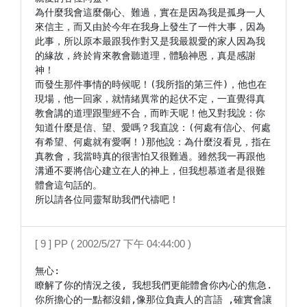
為什麼我會這麼傷心、難過，實在是因為我是孤身一人
來信主，而又由於今年在我身上發生了一件大事，因為
此事，所以原本最跟我作對又是我最親愛的家人因為我
的緣故，終於肯來教會聽道理，體驗神恩，真是感謝
神！

而發生那件事情的時候呢！(我所指的第三件)，他也在
現場，他一回家，就情緒異常的起伏不定，一直覺得真
教會講的道理跟聖經不合，而昨天呢！他又對我說：你
知道什麼是信、望、愛嗎？我直說：(何處有信心、何處
有希望、何處就有愛啊！)那他說：為什麼沒看見，指在
真教會，我當時真的很害怕又很難過。雖然我一再跟他
溝通不要將信心建立在人的神上，但我想慕道者是很難
體會這句話的。

所以請各位同靈幫助我們代禱吧！
[ 9 ] PP ( 2002/5/27 下午 04:44:00 )
無心:

瞭解了你的情況之後, 我想我們更能體會你內心的焦急.
你所擔心的一點都沒錯,像那位負責人的言語 ,確實會讓