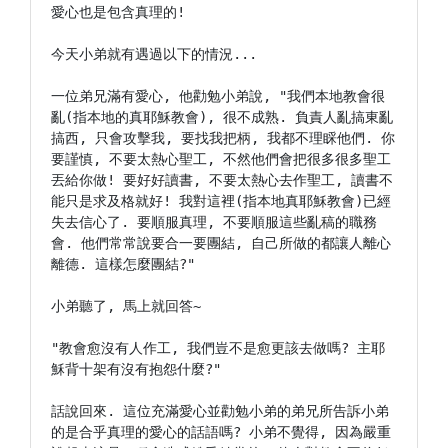
愛心也是包含真理的!

今天小弟就有遇過以下的情況...

一位弟兄滿有愛心, 他勸勉小弟說, "我們本地教會很
亂(指本地的真耶穌教會), 很不成熟. 負責人亂搞東亂
搞西, 只會攻擊我, 要找我把柄, 我都不理睬他們. 你
要謹慎, 不要太熱心聖工, 不然他們會把很多很多聖工
丟給你做! 要好好讀書, 不要太熱心去作聖工, 讀書不
能只是求及格就好! 我對這裡(指本地真耶穌教會)已經
失去信心了. 要順服真理, 不要順服這些亂稿的職務
會. 他們常常說要合一要團結, 自己所做的都讓人離心
離德. 這樣怎麼團結?"

小弟聽了, 馬上就回答~

"教會愈沒有人作工, 我們豈不是愈更該去做嗎? 主耶
穌背十架有沒有抱怨什麼?"

話說回來. 這位充滿愛心並勸勉小弟的弟兄所告訴小弟
的是合乎真理的愛心的話語嗎? 小弟不覺得, 因為嚴重