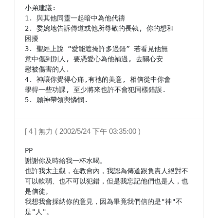
小弟建議:

1. 與其他同靈一起暗中為他代禱

2. 委婉地告訴傳道或他所尊敬的長執, 你的想和

困擾

3. 聖經上說 “愛能遮掩許多過錯” 若看見他無

意中傷到別人, 要憑愛心為他補過, 去關心安

慰被傷害的人.

4. 神讓你覺得心痛,有祂的美意, 相信從中你會

學得一些功課, 至少將來也許不會犯同樣錯誤.

[ 4 ] 無力 ( 2002/5/24 下午 03:35:00 )
PP

謝謝你及時給我一杯水喝。

也許我太主觀，在教會內，我認為傳道跟負責人絕對不
可以軟弱、也不可以犯錯，但是我忘記他們也是人，也
是信徒。

我想我會採納你的意見，因為畢竟我們信的是"神"不
是"人"。
