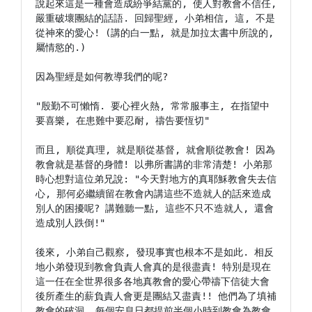
說起來這是一種會造成紛爭結黨的, 使人對教會不信任, 
嚴重破壞團結的話語. 回歸聖經, 小弟相信, 這, 不是
從神來的愛心! (講的白一點, 就是加拉太書中所說的, 
屬情慾的.)

因為聖經是如何教導我們的呢?

"殷勤不可懶惰. 要心裡火熱, 常常服事主, 在指望中
要喜樂, 在患難中要忍耐, 禱告要恆切"

而且, 順從真理, 就是順從基督, 就會順從教會! 因為
教會就是基督的身體! 以弗所書講的非常清楚! 小弟那
時心想對這位弟兄說: "今天對地方的真耶穌教會失去信
心, 那何必繼續留在教會內講這些不造就人的話來造成
別人的困擾呢? 講難聽一點, 這些不只不造就人, 還會
造成別人跌倒!"

後來, 小弟自己觀察, 發現事實也根本不是如此. 相反
地小弟發現到教會負責人會真的是很盡責! 特別是現在
這一任在全世界很多各地真教會的愛心帶禱下信徒大會
後所產生的薪負責人會更是團結又盡責!! 他們為了填補
教會的破洞, 每個安息日都提前半個小時到教會為教會