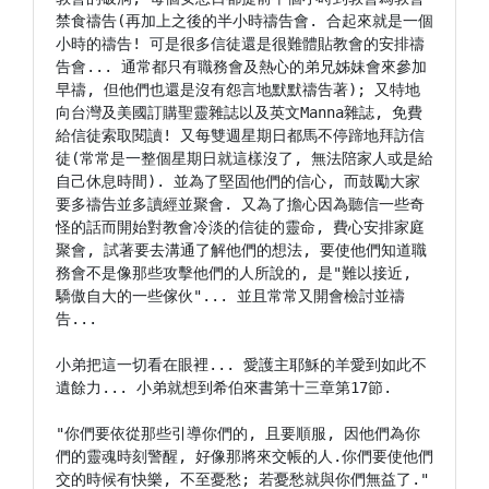
禁食禱告(再加上之後的半小時禱告會. 合起來就是一個
小時的禱告! 可是很多信徒還是很難體貼教會的安排禱
告會... 通常都只有職務會及熱心的弟兄姊妹會來參加
早禱, 但他們也還是沒有怨言地默默禱告著); 又特地
向台灣及美國訂購聖靈雜誌以及英文Manna雜誌, 免費
給信徒索取閱讀! 又每雙週星期日都馬不停蹄地拜訪信
徒(常常是一整個星期日就這樣沒了, 無法陪家人或是給
自己休息時間). 並為了堅固他們的信心, 而鼓勵大家
要多禱告並多讀經並聚會. 又為了擔心因為聽信一些奇
怪的話而開始對教會冷淡的信徒的靈命, 費心安排家庭
聚會, 試著要去溝通了解他們的想法, 要使他們知道職
務會不是像那些攻擊他們的人所說的, 是"難以接近, 
驕傲自大的一些傢伙"... 並且常常又開會檢討並禱
告...

小弟把這一切看在眼裡... 愛護主耶穌的羊愛到如此不
遺餘力... 小弟就想到希伯來書第十三章第17節.

"你們要依從那些引導你們的, 且要順服, 因他們為你
們的靈魂時刻警醒, 好像那將來交帳的人.你們要使他們
交的時候有快樂, 不至憂愁; 若憂愁就與你們無益了."
