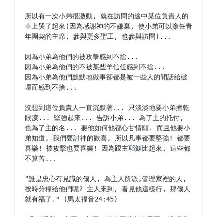
所以有一次小弟很激動, 就在訪問的途中某位負責人的
車上哭了起來(因為感謝神的不嫌棄, 使小弟可以擔任青
年團契的主席, 參與更多聖工, 也參與訪問)...

因為小弟為他們的被攻擊感到不捨...

因為小弟為他們的不被某些羊信任感到不捨...

因為小弟為他們默默地做事卻都是被一些人的閒話給破
壞而感到不捨...

沒想到這位負責人一直沉默著... 只淡淡地要小弟擦乾
眼淚... 堅強起來... 告訴小弟... 為了主的托付, 
也為了主的名... 要他如何他都心甘情願. 而且他要小
弟知道, 我們要討神的歡喜, 所以凡事都要堅強! 都要
喜樂! 被攻擊也要喜樂! 因為跟主耶穌比起來, 這些都
不算苦...

"誰是忠心有見識的僕人, 為主人所派,管理家裡的人, 
按時分糧給他們呢? 主人來到, 看見他這樣行, 那僕人
就有福了." (馬太福音24:45)
