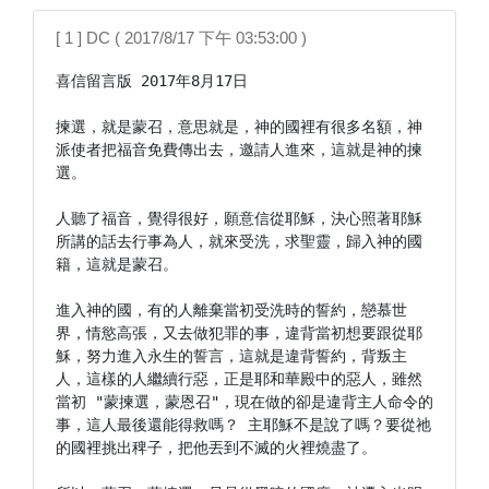
[ 1 ] DC ( 2017/8/17 下午 03:53:00 )
喜信留言版 2017年8月17日

揀選，就是蒙召，意思就是，神的國裡有很多名額，神
派使者把福音免費傳出去，邀請人進來，這就是神的揀
選。

人聽了福音，覺得很好，願意信從耶穌，決心照著耶穌
所講的話去行事為人，就來受洗，求聖靈，歸入神的國
籍，這就是蒙召。

進入神的國，有的人離棄當初受洗時的誓約，戀慕世
界，情慾高張，又去做犯罪的事，違背當初想要跟從耶
穌，努力進入永生的誓言，這就是違背誓約，背叛主
人，這樣的人繼續行惡，正是耶和華殿中的惡人，雖然
當初 "蒙揀選，蒙恩召"，現在做的卻是違背主人命令的
事，這人最後還能得救嗎？ 主耶穌不是說了嗎？要從祂
的國裡挑出稗子，把他丟到不滅的火裡燒盡了。
