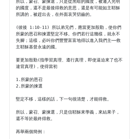
所以，蒙召、蒙揀選，只是從黑暗的國度，被遷入光明
的國度，還不是最後得救的意思，還是有可能如主耶穌
所講的，被趕出去，在外面哀哭切齒的。

(彼後 1:10-11) 所以弟兄們，應當更加殷勤，使你們
所蒙的恩召和揀選堅定不移。你們若行這幾樣，就永不
失腳；這樣，必叫你們豐豐富富地得以進入我們主──救
主耶穌基督永遠的國。

要更加殷勤(指學習真理、遵行真理，即使逼迫來了也不
違背真理)，使得當初

1.所蒙的恩召

2.所蒙的揀選

堅定不移，這樣的話，下一句很清楚，才能得救。

所以，蒙召、蒙揀選，只是信耶穌來學義，來結果子，
還不等於最終得救。

再舉兩個簡例：
