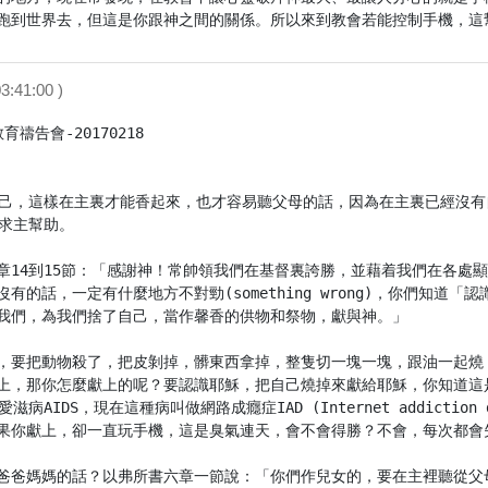
跑到世界去，但這是你跟神之間的關係。所以來到教會若能控制手機，這
3:41:00 )
告會-20170218

自己，這樣在主裏才能香起來，也才容易聽父母的話，因為在主裏已經沒有
求主幫助。

章14到15節：「感謝神！常帥領我們在基督裏誇勝，並藉着我們在各處
有的話，一定有什麼地方不對勁(something wrong)，你們知
我們，為我們捨了自己，當作馨香的供物和祭物，獻與神。」

，要把動物殺了，把皮剝掉，髒東西拿掉，整隻切一塊一塊，跟油一起燒
上，那你怎麼獻上的呢？要認識耶穌，把自己燒掉來獻給耶穌，你知道這
病AIDS，現在這種病叫做網路成癮症IAD (Internet addictio
果你獻上，卻一直玩手機，這是臭氣連天，會不會得勝？不會，每次都會失
爸爸媽媽的話？以弗所書六章一節說：「你們作兒女的，要在主裡聽從父