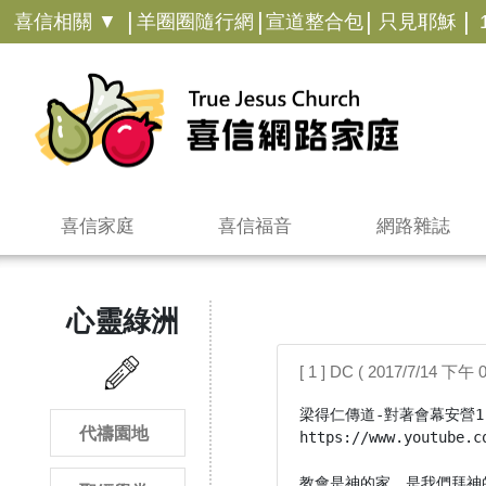
|
|
|
|
喜信相關 ▼
羊圈圈隨行網
宣道整合包
只見耶穌
喜信家庭
喜信福音
網路雜誌
心靈綠洲
[ 1 ] DC ( 2017/7/14 下午 0
梁得仁傳道-對著會幕安營1-2
代禱園地
https://www.youtube.c
教會是神的家，是我們拜神