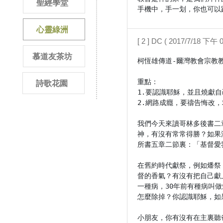
聖經學堂
手機中，手一划，你也可以
心靈綠洲
[ 2 ] DC ( 2017/7/18 下午 0
慕道友茶坊
柯恆雄傳道-爾灣教會宗教教育禱
重點：

詩歌花園
1.要認識耶穌，並且燒獻
2.網路成癮，要禱告悔改，
我們今天來讀哥林多後書二
神，有沒有常常得勝？如果沒
所書五章二節裏：「基督愛
在舊約時代獻祭，例如燔祭
督的香氣？有沒有把自己獻
一種病，30年前有種病叫做愛滋
怎麼除掉？你認識耶穌，如
小朋友，你有沒有在主裏聽