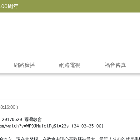
100周年
網路廣播
網路電視
福音傳真
8:16:00 )
0170520-爾灣教會

om/watch?v=WF9JMufetPg&t=23s (34:03~35:06)

的地方，現在常發現，在教會中讓心靈敬拜神最大、最讓人分心的就是手