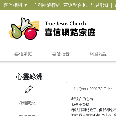
|
|
|
|
喜信相關 ▼
羊圈圈隨行網
宣道整合包
只見耶穌
喜信家庭
喜信福音
網路雜誌
心靈綠洲
[ 1 ] Qoo ( 2002/5/17 上午 
我現在的心情........

代禱園地
我是基督徒

考試日期將近了,但我卻念不
我把我真實的心情Po上來,