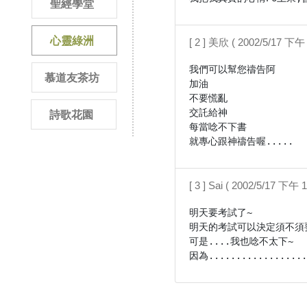
聖經學堂
心靈綠洲
[ 2 ] 美欣 ( 2002/5/17 下午 
我們可以幫您禱告阿

慕道友茶坊
加油

不要慌亂

交託給神

詩歌花園
每當唸不下書

就專心跟神禱告喔.....
[ 3 ] Sai ( 2002/5/17 下午 1
明天要考試了~

明天的考試可以決定須不須要
可是....我也唸不太下~
