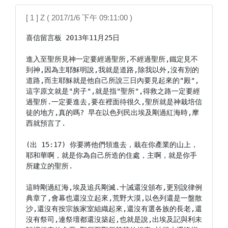
[ 1 ] Z ( 2017/1/6 下午 09:11:00 )
喜信留言板 2013年11月25日

進入至聖所見神一定要經過聖所,不經過聖所,鐵定見不
到神,因為主耶穌明說,我就是道路,除我以外,沒有別的
道路,而主耶穌就是他自己所說三日內要見起來的"殿",
這字原文就是"房子",就是指"聖所",得救之路一定要經
過聖所.一定要進去,要在裡面待很久,聖所就是神栽培信
徒的地方,真的嗎? 早在以色列民出埃及剛過紅海時,摩
西就預言了.

(出 15:17) 你要將他們領進去，栽在你產業的山上，
耶和華啊，就是你為自己所造的住處，主啊，就是你手
所建立的聖所.

這時剛過紅海,埃及追兵剛滅.十誡還沒頒布,更別說律例
典章了,會幕也還沒立起來,荒野大漠,以色列還是一盤散
沙,還沒有按宗族家室組織起來,還沒有選各族的長老,還
沒有祭司,連祭壇都還沒築起,也就是說,出埃及記與利未