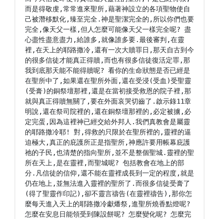
而是得敬虔,常常進來聖所,藉著神設立的各項聖物使自
己被潛移默化,臻至完全.神是聖潔完全的,所以你們也要
完全,像天父一樣,但人怎麼可能像天父一樣完全呢? 盡
心盡性盡意盡力,給誰多,就像誰多要.最後審判,在靈
裡,在天上的耶路撒冷,還有一次大贖罪日,那天自古到今
的很多信徒才能真正得贖,而也有很多信徒復活定罪,那
我到底那天能不能得贖呢? 看你的生命狀態是否已經是
在聖所中了,如果還在聖所外面,還在受浸(受血)受聖靈
(受膏)的銅祭壇那裡,還是在當初接受救恩的院子裡,那
就與真正得贖無關了,要在外面哀哭切齒了.啟示錄11章
明說,還在祭司院裡的,還在銅祭壇那裡的,必定被擄,必
定完蛋,因為這裡神已經交給外邦人.我們真教會是屬靈
的耶路撒冷耶! 對,得救的只限於在聖所裡的,靈裡的逼
迫極大,真正的庇護所正是指聖所,神應許要用帳幕庇護
祂的子民,也清楚的指向聖所,並不是整個聖城.靈裡的聖
所在天上,是在靈裡,而聖城呢? 包括教會在地上的部
分.凡信徒的信仰,還不能在靈裡成長到一定的程度,就是
仍在地上,並無法進入靈裡的聖所了.而很多信徒受膏了
(得了聖靈作印記),卻不靈言禱告(在靈裡禱告),那你怎
麼每天進入天上的耶路撒冷獻燔祭,進聖所燒香點燈呢? 
怎麼在安息日能領受到陳設餅呢? 怎麼變化呢? 怎麼完