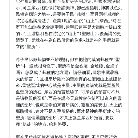
記裡規定的會幕,聖所至聖所等等的規定,神根本還沒指
示,可是摩西此刻做詩歌讚美神,卻已經指明,神將以色列
民領進應許之地去,是要將子民"栽種",而且還把栽種的
特定地點講清楚了-產業(應許地)的"山上",摩西那時怎
麼可能知道後來會建聖殿,建聖殿這事是大衛時才提出來
的.而且還指明會在特定的"山上"(聖殿山),後面講的更
清楚了,是栽在神為自己所造的住處-就是神的手所就建
立的"聖所".

將子民比做栽物並不難理解,但神把祂的栽物栽種在"聖
所"中,這就很奇怪了,聖所不是金香壇,金燈檯,金桌子
嗎? 怎麼成了栽種的地方呢? 請仔細看,這歌中藏著極
大的預言,而且後來所羅門的聖殿真的在聖殿山上被建起
來,當然聖城的中心就是主殿,主殿的建築物就是聖所與
至聖所的所在.摩西的預言應驗了.可摩西的預言可不只
是講物質的聖所,而是在講今天真教會信徒可以進入的靈
裡的聖所,也就是希伯來書所講的,靈裡的錫安山,天上的
耶路撒冷,這才不是人手所搭的,而才是神的手所建立的
聖所.這個屬靈的聖所,才真正就是摩西所預言,要栽
種"信徒"的地方.哈利路亞.

而今天信徒即使有資格進入靈裡的聖所,不是已經得救,