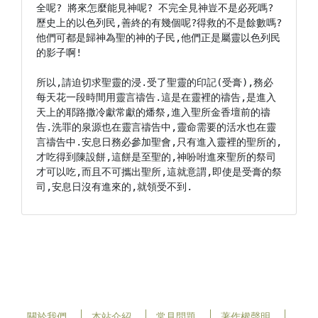
全呢? 將來怎麼能見神呢? 不完全見神豈不是必死嗎? 
歷史上的以色列民,善終的有幾個呢?得救的不是餘數嗎? 
他們可都是歸神為聖的神的子民,他們正是屬靈以色列民
的影子啊!

所以,請迫切求聖靈的浸.受了聖靈的印記(受膏),務必
每天花一段時間用靈言禱告.這是在靈裡的禱告,是進入
天上的耶路撒冷獻常獻的燔祭,進入聖所金香壇前的禱
告.洗罪的泉源也在靈言禱告中,靈命需要的活水也在靈
言禱告中.安息日務必參加聖會,只有進入靈裡的聖所的,
才吃得到陳設餅,這餅是至聖的,神吩咐進來聖所的祭司
才可以吃,而且不可攜出聖所,這就意謂,即使是受膏的祭
司,安息日沒有進來的,就領受不到.
關於我們
本站介紹
常見問題
著作權聲明