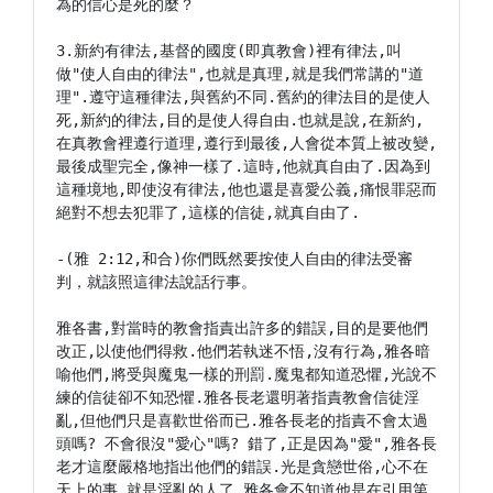
為的信心是死的麼？

3.新約有律法,基督的國度(即真教會)裡有律法,叫
做"使人自由的律法",也就是真理,就是我們常講的"道
理".遵守這種律法,與舊約不同.舊約的律法目的是使人
死,新約的律法,目的是使人得自由.也就是說,在新約,
在真教會裡遵行道理,遵行到最後,人會從本質上被改變,
最後成聖完全,像神一樣了.這時,他就真自由了.因為到
這種境地,即使沒有律法,他也還是喜愛公義,痛恨罪惡而
絕對不想去犯罪了,這樣的信徒,就真自由了.

-(雅 2:12,和合)你們既然要按使人自由的律法受審
判，就該照這律法說話行事。

雅各書,對當時的教會指責出許多的錯誤,目的是要他們
改正,以使他們得救.他們若執迷不悟,沒有行為,雅各暗
喻他們,將受與魔鬼一樣的刑罰.魔鬼都知道恐懼,光說不
練的信徒卻不知恐懼.雅各長老還明著指責教會信徒淫
亂,但他們只是喜歡世俗而已.雅各長老的指責不會太過
頭嗎? 不會很沒"愛心"嗎? 錯了,正是因為"愛",雅各長
老才這麼嚴格地指出他們的錯誤.光是貪戀世俗,心不在
天上的事,就是淫亂的人了,雅各會不知道他是在引用第