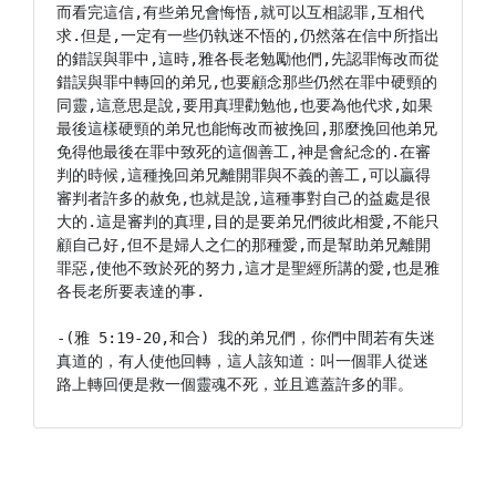
而看完這信,有些弟兄會悔悟,就可以互相認罪,互相代
求.但是,一定有一些仍執迷不悟的,仍然落在信中所指出
的錯誤與罪中,這時,雅各長老勉勵他們,先認罪悔改而從
錯誤與罪中轉回的弟兄,也要顧念那些仍然在罪中硬頸的
同靈,這意思是說,要用真理勸勉他,也要為他代求,如果
最後這樣硬頸的弟兄也能悔改而被挽回,那麼挽回他弟兄
免得他最後在罪中致死的這個善工,神是會紀念的.在審
判的時候,這種挽回弟兄離開罪與不義的善工,可以贏得
審判者許多的赦免,也就是說,這種事對自己的益處是很
大的.這是審判的真理,目的是要弟兄們彼此相愛,不能只
顧自己好,但不是婦人之仁的那種愛,而是幫助弟兄離開
罪惡,使他不致於死的努力,這才是聖經所講的愛,也是雅
各長老所要表達的事.

-(雅 5:19-20,和合) 我的弟兄們，你們中間若有失迷
真道的，有人使他回轉，這人該知道：叫一個罪人從迷
路上轉回便是救一個靈魂不死，並且遮蓋許多的罪。