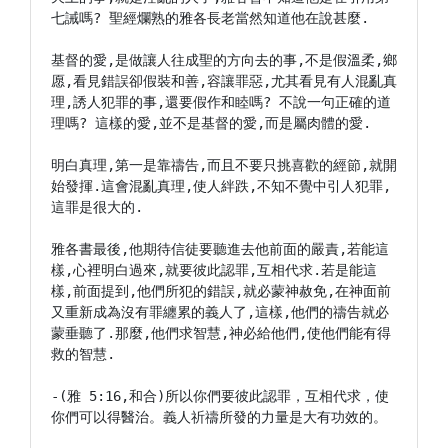
七誡嗎? 聖經爛熟的雅各長老當然知道他在說甚麼.

基督的愛,是做讓人往成聖的方向去的事,不是假溫柔,鄉
愿,看見錯誤卻假裝和善,容讓罪惡,尤其看見有人混亂真
理,誘人犯罪的事,還要假作和睦嗎? 不說一句正確的道
理嗎? 這樣的愛,並不是基督的愛,而是屬肉體的愛.

明白真理,第一是靠禱告,而且不要只挑喜歡的經節,就開
始發揮.這會混亂真理,使人絆跌,不知不覺中引人犯罪,
這罪是很大的.

雅各書最後,他期待信徒要聽進去他前面的嚴責,若能這
樣,心裡明白過來,就要彼此認罪,互相代求.若是能這
樣,前面提到,他們所犯的錯誤,就必蒙神赦免,在神面前
又重新成為沒有罪纏累的義人了,這樣,他們的禱告就必
蒙垂聽了.那麼,他們求智慧,神必給他們,使他們能有得
救的智慧.

-(雅 5:16,和合)所以你們要彼此認罪，互相代求，使
你們可以得醫治。義人祈禱所發的力量是大有功效的。
