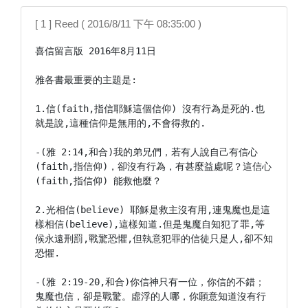
[ 1 ] Reed ( 2016/8/11 下午 08:35:00 )
喜信留言版 2016年8月11日

雅各書最重要的主題是:

1.信(faith,指信耶穌這個信仰) 沒有行為是死的.也
就是說,這種信仰是無用的,不會得救的.

-(雅 2:14,和合)我的弟兄們，若有人說自己有信心
(faith,指信仰)，卻沒有行為，有甚麼益處呢？這信心
(faith,指信仰) 能救他麼？

2.光相信(believe) 耶穌是救主沒有用,連鬼魔也是這
樣相信(believe),這樣知道.但是鬼魔自知犯了罪,等
候永遠刑罰,戰驚恐懼,但執意犯罪的信徒只是人,卻不知
恐懼.

-(雅 2:19-20,和合)你信神只有一位，你信的不錯；
鬼魔也信，卻是戰驚。虛浮的人哪，你願意知道沒有行