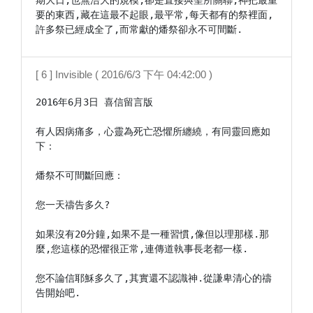
期大日,也無浩大的規模,卻是直接與聖所關聯,神把最重
要的東西,藏在這最不起眼,最平常,每天都有的祭裡面,
許多祭已經成全了,而常獻的燔祭卻永不可間斷.
[ 6 ] Invisible ( 2016/6/3 下午 04:42:00 )
2016年6月3日 喜信留言版

有人因病痛多，心靈為死亡恐懼所纏繞，有同靈回應如
下：

燔祭不可間斷回應：

您一天禱告多久?

如果沒有20分鐘,如果不是一種習慣,像但以理那樣.那
麼,您這樣的恐懼很正常,連傳道執事長老都一樣.

您不論信耶穌多久了,其實還不認識神.從謙卑清心的禱
告開始吧.
