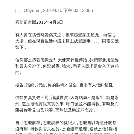
[ 1 ] Onycha ( 2016/4/10 下午 03:12:00 )
喜信留言版2016年4月6日

有人曾在禱告時憂傷哭泣，後來感覺蒙主應允，而信心
大增，但在現實生活中還未見主成就該事...。同靈回應
如下：

信仰都是憑著感覺走? 天使來夢裡傳話,我們都要用聖經
和靈去分辨了,何況感覺.強求,憑著人意求是會入了迷惑
的.

禱告,讀經,行道,你的裝備才健全.否則有人信到錯亂.

信仰要真實去面對,誠誠實實,因為結局不是永生,就是永
刑.這是很現實很真實的事.呼口號並不能得救,有時反而
阻礙你看見自己的罪,而無法及時認罪悔改.

自己怎麼解釋,怎麼說神的愛很大,怎麼自以為懂什麼都
沒有用.得救與否只在於-是否遵守道理,這就是信(從相