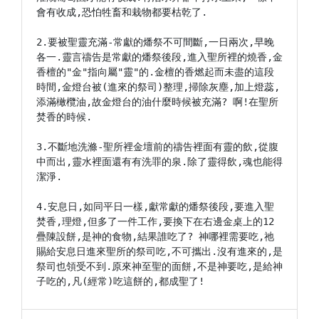
會有收成,恐怕牲畜和栽物都要枯乾了.

2.要被聖靈充滿-常獻的燔祭不可間斷,一日兩次,早晚
各一.靈言禱告是常獻的燔祭後段,進入聖所裡的燒香,金
香檀的"金"指向屬"靈"的.金檀的香燃起而未盡的這段
時間,金燈台被(進來的祭司)整理,掃除灰塵,加上燈蕊,
添滿橄欖油,故金燈台的油什麼時候被充滿? 啊!在聖所
焚香的時候.

3.不斷地洗滌-聖所裡金壇前的禱告裡面有靈的飲,從腹
中而出,靈水裡面還有有洗罪的泉.除了靈得飲,魂也能得
潔淨.

4.安息日,如同平日一樣,獻常獻的燔祭後段,要進入聖
焚香,理燈,但多了一件工作,要換下在右邊金桌上的12
疊陳設餅,是神的食物,結果誰吃了? 神哪裡需要吃,祂
賜給安息日進來聖所的祭司吃,不可攜出.沒有進來的,是
祭司也領受不到.原來神至聖的面餅,不是神要吃,是給神
子吃的,凡(經常)吃這餅的,都成聖了!