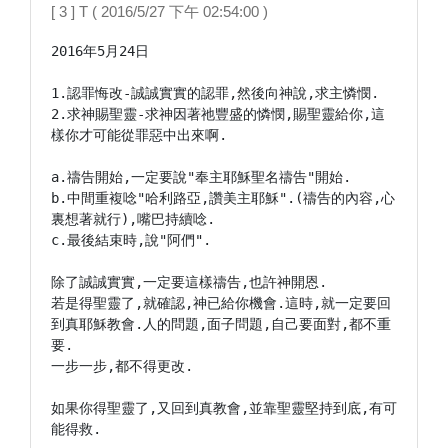
[ 3 ] T ( 2016/5/27 下午 02:54:00 )
2016年5月24日

1.認罪悔改-誠誠實實的認罪,然後向神說,求主憐憫.

2.求神賜聖靈-求神因著祂豐盛的憐憫,賜聖靈給你,這
樣你才可能從罪惡中出來啊.

a.禱告開始,一定要說"奉主耶穌聖名禱告"開始.

b.中間重複唸"哈利路亞,讚美主耶穌".(禱告的內容,心
裏想著就行),嘴巴持續唸.

c.最後結束時,說"阿們".

除了誠誠實實,一定要這樣禱告,也許神開恩.

若是得聖靈了,就確認,神已給你機會.這時,就一定要回
到真耶穌教會.人的問題,面子問題,自己要面對,都不重
要.

一步一步,都不得更改.

如果你得聖靈了,又回到真教會,並靠聖靈堅持到底,有可
能得救.
