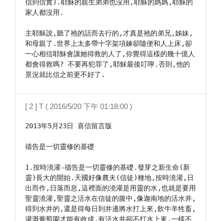
信到信實).耶穌的親生弟弟也沒用,耶穌的媽媽,耶穌的
家人都沒用.

主耶穌說,聽了祂的話而去行的,才真是祂的弟兄,姊妹,
和母親了.世界上太多帶十字架項鍊卻隨便和人上床,卻
一心相信耶穌會讓她得救的人了,你覺得這樣的幾十億人
都會得救嗎? 不要再犯罪了,耶穌最後叮嚀.否則,他的
景況就比信之前更不好了.
[ 2 ] T ( 2016/5/20 下午 01:18:00 )
2013年5月23日 喜信留言版

禱告是一切靈修的基礎

1.按時澆灌-禱告是一切靈修的基礎.發芽之新生命(新
靈)長大的開始.天國好像農夫(信徒)種地,按時澆灌,日
出而作,日落而息,這裡面的澆灌是用靈的水,也就是要用
聖靈澆灌,聖靈之活水在信徒的腹中,像迦南地的活水井,
得到水井的,還是得每日到井邊將水打上來,飲牛羊牲畜,
灌溉葡萄園才能有收成.有活水井卻不打水上來,一樣不