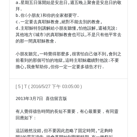
a.星期五日落開始是安息日,週五晚上聚會是安息日的敬
拜.

b.你(小朋友)和你的全家都要守.

c.一定要去真耶穌教會,絕對不能去別的教會,

d.主耶穌特別講解給小朋友聽懂,怕他誤解,還補充說:
其他地方(城市)的真耶穌教會也可以,不是只有他平常去
的那一間真耶穌教會.

小朋友聽完,一時覺得那麼多,很害怕自己做不到,會到之
前看到的那個可怕的地獄,這時主耶穌繼續對他說:不要
擔心,我會幫助你,但你一定一定要多禱告才行. 
[ 5 ] T ( 2016/5/27 下午 03:05:00 )
2013年3月7日 喜信留言版

有人覺得禱告時間的長短不重要，有心最重要，有同靈
回應如下：

這話雖然沒錯,但不要因此忽略了固定時間,"足夠時