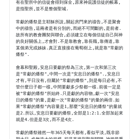
有在聖所中的信徒會得到保全,原來神庇護信徒的帳幕,
是指聖所,並不是整個聖城.

常獻的燔祭是主耶穌所說,關起房門來的禱告,不是聚會
中的禱告,這兩者是有分別的,而絕不可間斷的,是前者.
故所有的教會團契與聯合,必須建立在每個信徒自己與神
的良好關係上,才會對.不是靠教會,靠長職,靠傳道,靠
某個弟兄或姊妹.真正直接接在葡萄樹上,就是靠"常獻的
燔祭".

會幕和聖殿,安息日要獻的祭為三次,第一次和第三次
是"常獻的燔祭",中間一次是"安息日的燔祭".,安息日
才有,平日沒有,但屬於"常獻的燔祭",則是每日必有,不
管什麼日子都一樣,中間要獻多少祭都一樣.前後一定是
被"常獻的燔祭"所始終.只是獻的內容物,獻一次"安息
日的燔祭"的量,是獻一次"常獻的燔祭"的量的兩倍.如
果"常獻的燔祭"內容量是1,那麼"安息日的燔祭"的量就
是2.所以,安息日要獻的燔祭,全部是1:2:1.全部加起來
就是4.但是是3次,而不是4次.

常獻的燔祭雖然一年365天每天都有,看似平淡,既非節