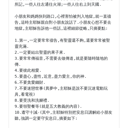
所記,一些人往左通往火湖;一些人往右上到天國.

小朋友和媽媽快到路口,心裡害怕被判入地獄,就一直禱
告,這時主耶穌親自對小朋友說話了.小朋友心想不要去
地獄,主耶穌告訴他一些話,這裡細節從略,只摘要點:

1.第一,一定要常常禱告,有聖靈還不夠,還要常常被聖
靈充滿.

2.一定要結出聖靈的果子來.

3.要常常傳福音,不需要去做傳道,就是要隨時隨地的
傳.

4.要彼此相愛.

5.要盡心,盡性,近意,盡力愛主,你的神.

6.不要貪愛錢財.

7.不要迷戀世事(異夢中,主耶穌是說不要沉迷電動玩
具,看電視)

8.要受洗和洗腳禮.

9.要領聖餐等(就是五大教義的內容).

10.遵守十誡-(其中,主耶穌特別把安息日講解給小朋友
聽,強調一定要守安息日,摘要如下:
