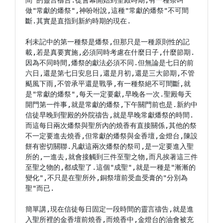
間"的靈言禱告.從會幕開始到聖殿時期,有一種祭叫
做"常獻的燔祭",神吩咐說,這種"常獻的燔祭"不可間
斷.其實是直指到新約時期的現在.

利未記中的第一種祭是燔祭,但那只是一種原則性的記
載,若是真要實施,必須同時考慮在什麼日子,什麼節期.
因為不同時間,燔祭的獻法必須不同.但無論是七日的前
六日,還是第七日安息日,還是月初,還是三大節期,不管
颳風下雨,不管承平還是戰爭,有一種祭絕不可間斷,就
是"常獻的燔祭",每天一定要獻,早晚各一次.聖殿每天
開門第一件事,就是常獻的燔祭,下午關門前也是.新約中
信徒早晚到聖殿的外院禱告,就是早晚常獻燔祭的時間.
而這每日兩次燔祭與聖所內的燒香有直接關係,其他的祭
不一定要進去燒香,但常獻的燔祭與金香壇,金燈台,陳設
餅有密切關聯.凡獻這兩次燔祭的祭司,是一定要進入聖
所的,一進去,就會接觸到三件至聖之物,而凡挨著這三件
至聖之物的,都成聖了.這個"成聖",就是一種是"漸漸的
變化",不只是在聖所外,銅祭壇前受血受膏的"分別為
聖"而已.

簡單講,現在信徒每日固定一段時間的靈言禱告,就是進
入聖所裡的金香壇前燒香,而燒香中,金燈台的油會被充