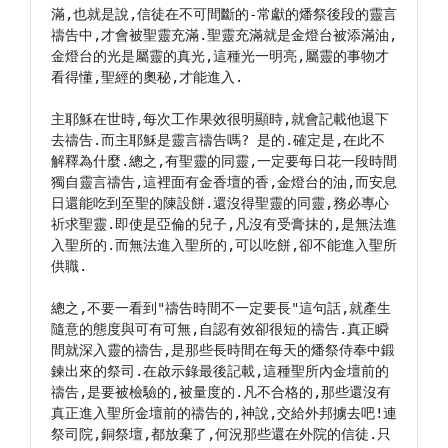
滿,也就是說,信徒在不可間斷的-常獻的燔祭後段的靈言
禱告中,才會被聖靈充滿.聖靈充滿就是金燈台被添滿油,
金燈台的光是屬靈的真光,這種光一明亮,屬靈的事物才
看得懂,聖經的奧秘,才能進入.

主耶穌在世時,每次工作果效很明顯時,就會記載他退下
去禱告.而主耶穌是靈言禱告嗎? 是的.確定是,在此不
解釋為什麼.總之,有聖靈的同靈,一定要每日花一段時間
獨自靈言禱告,這裡面有金香壇的香,金燈台的油,而安息
日還能吃到至聖的陳設餅.還沒得聖靈的同靈,務必專心
祈求聖靈.即使是亞倫的兒子,凡沒有受膏抹的,是無法進
入聖所的.而無法進入聖所的,可以吃餅,卻不能進入聖所
供職.

總之,不要一看到"禱告時間不一定要長"這句話,就產生
隨意的態度與可有可無,自認有效卻很短的禱告.真正瞬
間就深入靈的禱告,是那些長時間在每天的燔祭侍奉中鍛
鍊出來的祭司.在啟示錄最後記載,這種聖所內金壇前的
禱告,是要被檢驗的,被量度的.凡不合格的,那些還沒有
真正進入聖所金壇前的禱告的,神說,交給外邦擄去吧!連
祭司院,銅祭壇,都放棄了,何況那些還在外院的信徒.只