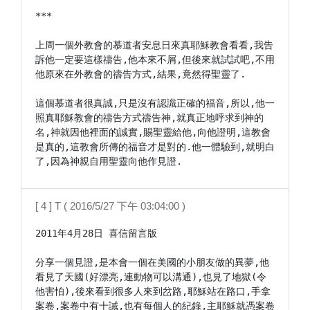
***

上周一個外教會的慕道者安息日來真耶穌教會看看,我告
訴他一定要這樣禱告,他本來不屑,但後來就試試吧,不用
他原來在外教會的禱告方式,結果,竟然得聖靈了.

這個慕道者很真誠,只是沒有認識正確的福音,所以,他一
照真耶穌教會的禱告方式禱告神,就真正地呼求到神的
名,神就因他裡面的誠實,賜聖靈給他,向他證明,這教會
是真的,這教會所傳的福音才是對的.他一體驗到,就明白
了,因為神親自用聖靈向他作見證.
[ 4 ] T ( 2016/5/27 下午 03:04:00 )
2011年4月28日 喜信留言版

分享一個見證,是本會一個在美國的小朋友做的異夢,他
看見了天國(好漂亮,連動物可以溝通),也見了地獄(令
他害怕),後來看到很多人來到岔路,耶穌站在路口,手拿
案卷,案卷中有十誡,也有每個人的紀錄,主耶穌就憑案卷