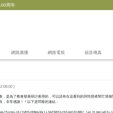
100周年
網路廣播
網路電視
福音傳真
2:08:00 )
卷，是為了教會發展研討會用的，可以請有在這看到的同性戀者幫忙填個
長，非常感謝！！以下是問卷的連結：

om/forms/d/1VD5rP8HyXkisJ6F98Tpz91gHjQiBB2_ieL2LUmja8Js/