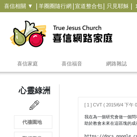
|
|
|
|
喜信相關 ▼
羊圈圈隨行網
宣道整合包
只見耶穌
喜信家庭
喜信福音
網路雜誌
心靈綠洲
[ 1 ] CVT ( 2015/6/4 下午 0
我在為一個研究會做一個問
代禱園地
助於教會未來在這區塊的成
https://docs.google.c