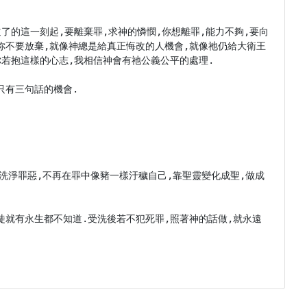
了的這一刻起,要離棄罪,求神的憐憫,你想離罪,能力不夠,要向
你不要放棄,就像神總是給真正悔改的人機會,就像祂仍給大衛王
若抱這樣的心志,我相信神會有祂公義公平的處理.

有三句話的機會.



,洗淨罪惡,不再在罪中像豬一樣汙穢自己,靠聖靈變化成聖,做成
徒就有永生都不知道.受洗後若不犯死罪,照著神的話做,就永遠