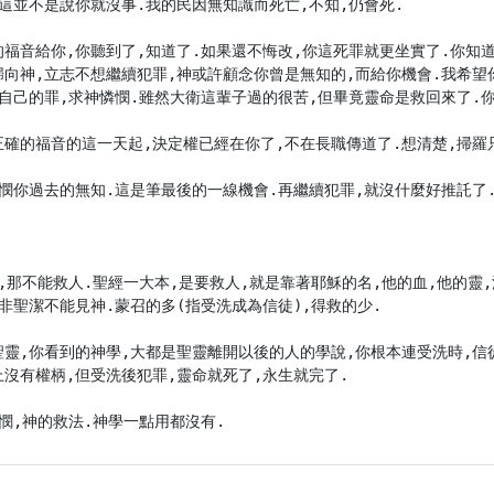
這並不是說你就沒事.我的民因無知識而死亡,不知,仍會死.

福音給你,你聽到了,知道了.如果還不悔改,你這死罪就更坐實了.你知道
歸向神,立志不想繼續犯罪,神或許顧念你曾是無知的,而給你機會.我希望
自己的罪,求神憐憫.雖然大衛這輩子過的很苦,但畢竟靈命是救回來了.你
確的福音的這一天起,決定權已經在你了,不在長職傳道了.想清楚,掃羅只
憫你過去的無知.這是筆最後的一線機會.再繼續犯罪,就沒什麼好推託了.
,那不能救人.聖經一大本,是要救人,就是靠著耶穌的名,他的血,他的靈
非聖潔不能見神.蒙召的多(指受洗成為信徒),得救的少.

聖靈,你看到的神學,大都是聖靈離開以後的人的學說,你根本連受洗時,信
沒有權柄,但受洗後犯罪,靈命就死了,永生就完了.

憫,神的救法.神學一點用都沒有.