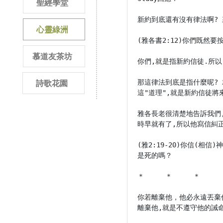
聖經學堂
新約到底還有沒有律法啊? 
心靈綠洲
(雅各書2:12)你們既然
慕道友茶坊
你們,就是指新約信徒.所以
那這律法到底是指什麼呢? 
詩歌花園
這"道理",就是新約信徒將
雅各長老很清楚地告訴我們,
時早就有了,所以他寫信糾正
(雅2:19-20)你信(
是死的嗎？

＊　　　＊　　　＊

你若離棄他，他必永遠丟棄你
離棄他,就是不遵守他的誡命