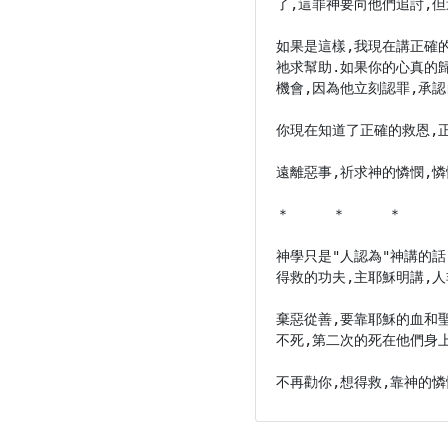
了,這罪神要向他們追討,但
如果是這樣,我現在講正確的
祂求幫助.如果你的心真的
機會,因為他立刻認罪,承認
你現在知道了正確的救恩,正
遠離惡事,祈求神的憐憫,憐
＊　　　＊　　　＊

神學只是"人認為"神講的話
得救的功夫,主耶穌明講,人
棄惡從善,要靠耶穌的血和
不死,第二次的死在他們身上
不再勸你,想得救,靠神的憐