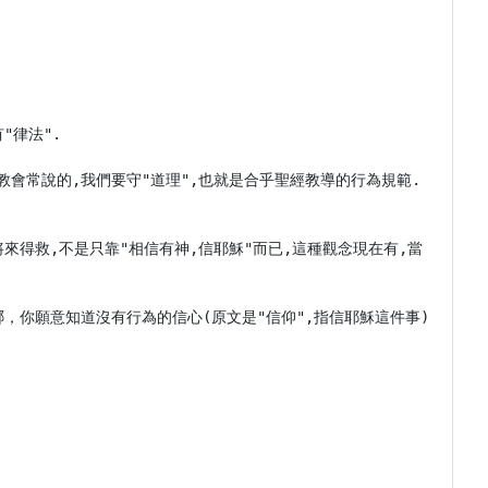
律法".

教會常說的,我們要守"道理",也就是合乎聖經教導的行為規範.
將來得救,不是只靠"相信有神,信耶穌"而已,這種觀念現在有,當
人哪，你願意知道沒有行為的信心(原文是"信仰",指信耶穌這件事)