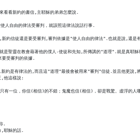
來看看新約的書信,主耶穌的弟弟怎麼說.

要按使人自由的律法受審判，就該照這律法說話行事.

,新約信徒還是要受審判,審判依據是"使人自由的律法".也就是說,還是有"
就是聖靈在教會藉著他的僕人-使徒和先知,所傳講的"道理".就是真耶穌
來要受審判的依據.

新約是有律法的,而且這"道理"最後會被用來"審判"信徒.並且他更說,
,他這樣說:

相信)神只有一位，你信(相信)的不錯；鬼魔也信(相信)，卻是戰驚。虛浮的
.

,耶穌的話.
