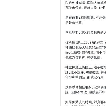
以色列被滅國,南猶大被滅
都並未停止.也就是說,他們
還在自欺:相信耶穌,不拜
還是會得救.

喜歡犯罪,卻又想要救恩的人
你所用(歷上28:9)的經文,
神賜給他極大智慧的所羅門
好,但最後信仰失敗.他不
他雖然信真神,神摒棄他.

神立掃羅王為國王,還令撒
話,還不認罪,繼續撒謊,
守耶和華的話,那就沒有用.

別再以為相信耶穌,沒拜偶
認.但你不悔改,繼續在罪中
如果你受洗的時候,對真耶