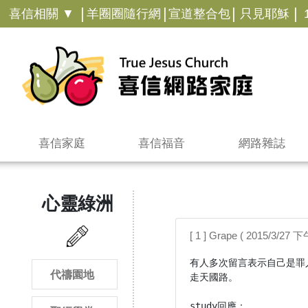
|
|
|
|
喜信相關 ▼
羊圈圈隨行網
宣道整合包
只見耶穌
喜信家庭
喜信福音
網路雜誌
心靈綠洲
[ 1 ] Grape ( 2015/3/27 下
有人多次留言表示自己是罪
代禱園地
走天國路。

study回應：
