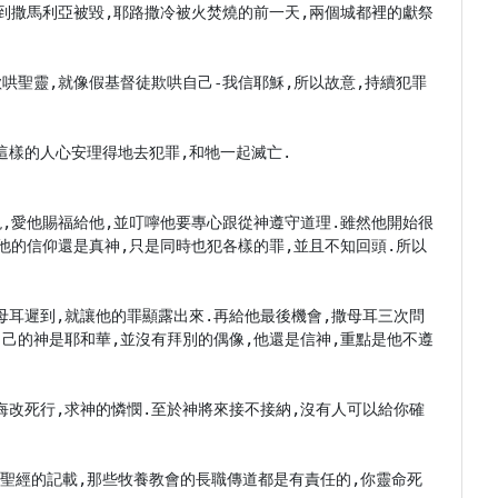
直到撒馬利亞被毀,耶路撒冷被火焚燒的前一天,兩個城都裡的獻祭
欺哄聖靈,就像假基督徒欺哄自己-我信耶穌,所以故意,持續犯罪
樣的人心安理得地去犯罪,和牠一起滅亡.

現,愛他賜福給他,並叮嚀他要專心跟從神遵守道理.雖然他開始很
.他的信仰還是真神,只是同時也犯各樣的罪,並且不知回頭.所以
母耳遲到,就讓他的罪顯露出來.再給他最後機會,撒母耳三次問
自己的神是耶和華,並沒有拜別的偶像,他還是信神,重點是他不遵
悔改死行,求神的憐憫.至於神將來接不接納,沒有人可以給你確
照聖經的記載,那些牧養教會的長職傳道都是有責任的,你靈命死