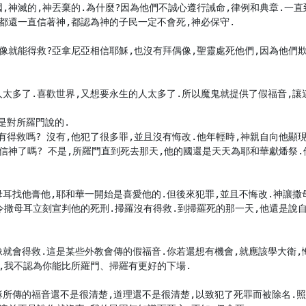
國,神滅的,神丟棄的.為什麼?因為他們不誠心遵行誡命,律例和典章.一
都還一直信著神,都認為神的子民一定不會死,神必保守.

偶像就能得救?亞拿尼亞相信耶穌,也沒有拜偶像,聖靈處死他們,因為他們
太多了.喜歡世界,又想要永生的人太多了.所以魔鬼就提供了假福音,讓這
是對所羅門說的.

有得救嗎? 沒有,他犯了很多罪,並且沒有悔改.他年輕時,神親自向他顯
再信神了嗎? 不是,所羅門直到死去那天,他的國還是天天為耶和華獻燔祭
母耳找他膏他,耶和華一開始是喜愛他的.但後來犯罪,並且不悔改.神讓撒
神令撒母耳立刻宣判他的死刑.掃羅沒有得救.到掃羅死的那一天,他還是說
像就會得救.這是某些外教會傳的假福音.你若還想有機會,就應該學大衛,
,我不認為你能比所羅門、掃羅有更好的下場.

穌所傳的福音還不是很清楚,道理還不是很清楚,以致犯了死罪而被除名.