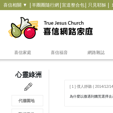
|
|
|
|
喜信相關 ▼
羊圈圈隨行網
宣道整合包
只見耶穌
喜信家庭
喜信福音
網路雜誌
心靈綠洲
[ 1 ] 僕人靜聽 ( 2014/12/14
為什麼以撒遇到饑荒選擇去
代禱園地