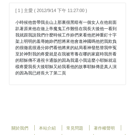
[ 1 ] 主愛 ( 2012/9/14 下午 11:27:00 )
小時候他曾帶我去山上那裏很黑暗有一個女人在他前面
趴著原來他在做上帝魔鬼工作難怪在我長大後他一看到
我就跟我說我們什麼時候工作妳們來看他把神重釘十字
架上明明的羞辱她妳們想將來他會進神國嗎他把我欺負
的很徹底很過分妳們看他將來的結局看神發怒替我申冤
至於神對我的疼愛就是在我被寄養在哪的家庭時我所看
的耶穌傳不過視卡通版的因為我還小我這麼小耶穌就這
樣疼愛我長大後耶穌又給我看他的故事耶穌傳是真人演
關於我們
本站介紹
常見問題
著作權聲明