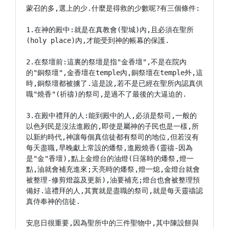
蒙召的多,選上的少.什麼是得救的少數呢?有三個條件:

1.在神的殿中:就是在真教會(聖城)內,且必須在聖所
(holy place)內,才能受到神的帳幕的保護.

2.在祭壇前:這裏的祭壇是指"金香壇",不是在院內
的"銅祭壇",金香壇在temple內,銅祭壇在temple外,這
時,銅祭壇都被擄了.這是說,若不是已經在聖所內認真供
職"燒香"(祈禱)的祭司,是過不了最後的大逼迫的.

3.在殿中禮拜的人:能到殿中的人,必須是祭司,一般的
以色列民是沒法進殿的,即使是屬神的子民也是一樣,所
以新約時代,神讓每個真信徒都有祭司的地位,但若沒有
每天盡職,早晚獻上常設的燔祭,進殿燒香(靈禱-因為
是"金"香壇),點上金燈台的油燈(日落時的燔祭,燈一
點,油就會補充進來;天亮時的燔祭,燈一熄,金燈台就會
被整理-修剪燈蕊及更新),油要補充;燈台也會被整理預
備好.這禮拜的人,其實就是盡職的祭司,就是每天靈禱認
真侍奉神的信徒.

安息日很重要,因為聖所中的三件聖物中,其中陳設餅與