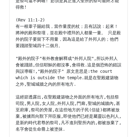
是祭司還不夠喔! 必須是真正進入聖所的祭司最終才能
得救!

(Rev 11:1-2)

有一根葦子賜給我，當作量度的杖；且有話說：起來！
將神的殿和祭壇，並在殿中禮拜的人都量一量。 只是殿
外的院子要留下不用量，因為這是給了外邦人的；他們
要踐踏聖城四十二個月。

"殿外的院子"有外教會解釋成"外邦人院",所以外邦人
會被踐踏,但信耶穌的都沒事,會得救.這是個恐怖的錯誤
與誤導喔!,"殿外的院子" 原文意思是:the court 
which is outside the temple.就是在聖殿建築物
之外,聖城城牆之內的所有地方.

這經節透露出,在聖殿建築物之外面的所有地方,包括祭
司院,男人院,女人院,外邦人院,門廊,聖城的城牆內,甚
至府庫,祭司的旁屋,在這些地方的子民(信徒)都將被放
棄,被擄而向獸下拜臣服,即使他們已經是屬靈以色列人,
是新約時代君尊的祭司,凡不進到聖所內的,都被放棄了,
名字會從生命冊上被塗抹.
