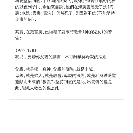
務要堅信到底,半路開始懷疑的,就像那倒斃在曠野的神
的以色列子民,希伯來書說,他們在海裏雲裏受了洗(海
裏:水洗;雲裏:靈洗),仍然死了,是因為不信(不能堅持
倒底的信).

其實,在箴言裏,已經藏了對末時教會(神的兒女)的警
告:

(Pro 1:8)

我兒，要聽你父親的訓誨，不可離棄你母親的法則.

父親,就是獨一真神.父親的訓誨,就是十誡.

母親,就是婦人,就是教會.母親的法則,就是耶穌透過聖
靈顯明出來的"教義".堅持到底的是此,出去傳的也是
此,能救人救己的也是此.