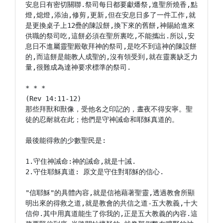
安息日有密切關聯.祭司每日都要獻燔祭,進聖所燒香,點
燈,熄燈,添油,修剪,更新,但在安息日多了一件工作,就
是更換桌子上12疊的陳設餅,換下來的舊餅,神賜給進來
供職的祭司吃,這餅必須在聖所裏吃,不能攜出.所以,安
息日不進屬靈聖殿敬拜神的祭司,是吃不到這神的陳設餅
的,而這餅是能教人成聖的,沒有領受到,就在靈裏缺乏力
量,很難成為達神要求標準的祭司.

* * *

(Rev 14:11-12)

那些拜獸和獸像，受他名之印記的，晝夜不得安寧。聖
徒的忍耐就在此；他們是守神誡命和耶穌真道的。

最後能得救的少數聖民是:

1.守住神誡命:神的誡命,就是十誡.

2.守住耶穌真道: 原文是守住對耶穌的信心.

"信耶穌"的具體內容,就是信祂藉著聖靈,透過教會所顯
明出來的得救之道,就是教會的共信之道-五大教義,十大
信仰.其中用真道能生了你我的,正是五大教義的內容.這