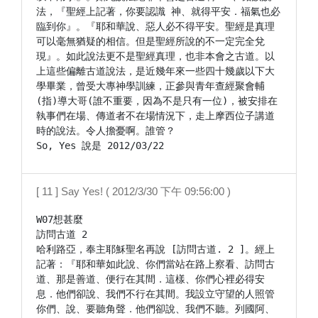
法，『聖經上記著，你要認識 神、就得平安．福氣也必
臨到你』。『耶和華說、惡人必不得平安。聖經是真理
可以毫無猶疑的相信。但是聖經所說的不一定完全兌
現』。如此說法更不是聖經真理，也非本會之古道。以
上這些偏離古道說法，是近幾年來一些四十幾歲以下大
學畢業，曾受大專神學訓練，正參與青年查經聚會輔
(指)導大哥(誰不重要，因為不是只有一位)，被安排在
執事們在場、傳道者不在場情況下，走上摩西位子講道
時的說法。令人擔憂啊。誰管？

[ 11 ] Say Yes! ( 2012/3/30 下午 09:56:00 )
W07想甚麼

訪問古道 2

哈利路亞，奉主耶穌聖名再說 [訪問古道. 2 ]。經上
記著：『耶和華如此說、你們當站在路上察看、訪問古
道、那是善道、便行在其間．這樣、你們心裡必得安
息．他們卻說、我們不行在其間。我設立守望的人照管
你們、說、要聽角聲．他們卻說、我們不聽。列國阿、