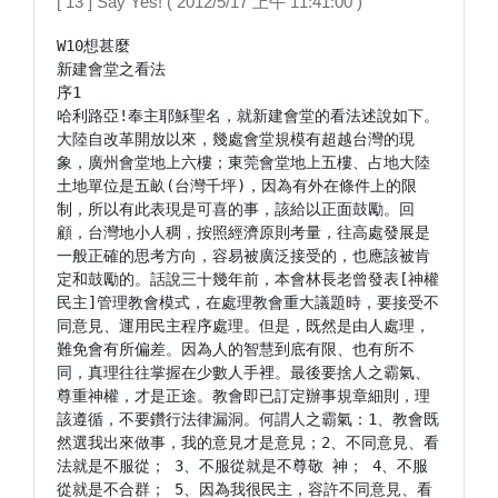
[ 13 ] Say Yes! ( 2012/5/17 上午 11:41:00 )
W10想甚麼

新建會堂之看法

序1

哈利路亞!奉主耶穌聖名，就新建會堂的看法述說如下。
大陸自改革開放以來，幾處會堂規模有超越台灣的現
象，廣州會堂地上六樓；東莞會堂地上五樓、占地大陸
土地單位是五畝(台灣千坪)，因為有外在條件上的限
制，所以有此表現是可喜的事，該給以正面鼓勵。回
顧，台灣地小人稠，按照經濟原則考量，往高處發展是
一般正確的思考方向，容易被廣泛接受的，也應該被肯
定和鼓勵的。話說三十幾年前，本會林長老曾發表[神權
民主]管理教會模式，在處理教會重大議題時，要接受不
同意見、運用民主程序處理。但是，既然是由人處理，
難免會有所偏差。因為人的智慧到底有限、也有所不
同，真理往往掌握在少數人手裡。最後要捨人之霸氣、
尊重神權，才是正途。教會即已訂定辦事規章細則，理
該遵循，不要鑽行法律漏洞。何謂人之霸氣：1、教會既
然選我出來做事，我的意見才是意見；2、不同意見、看
法就是不服從； 3、不服從就是不尊敬 神； 4、不服
從就是不合群； 5、因為我很民主，容許不同意見、看