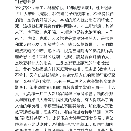
到底想甚麼

哈利路亞，奉主耶穌聖名說 [到底想甚麼]。經上記著：
『1.人若對長老說、我們這兒子頑梗悖逆、不聽從我們
的話、是貪食好酒的人。本城的眾人就要用石頭將他打
死．這樣就把那惡從你們中間除掉。2.主耶穌說，約翰
來了、也不喫、也不喝、人就說他是被鬼附著的。人子
來了、也喫、也暍、人又說他是貪食好酒的人、是稅吏
和罪人的朋友．但智慧之子、總以智慧為是』。人們將
施洗約翰的不喫、也不喝、說是被鬼附著的就是排斥真
理救恩；把主耶穌的也喫、也暍、說是貪食好酒的人、
是稅吏和罪人的朋友，主要是想套上該死的罪名除滅
之。曾有信徒提議安排家庭聚會被拒，理由是[教會人力
不夠]。又有信徒提議說，在遠地新入信的家舉行家提聚
會，又被斥為[荒謬、只有一戶二位老人家舉辦甚麼家庭
聚會]。卻由傳道者組織動員教會重要聖職人員一行十六
人，到高樓一戶二人新婚家庭舉行家庭聚會，類似外邦
人舉辦新婚或入厝等祈福性質的聚會。有人提議為了新
入信的年長者，舉辦聖經故事團契聚會、類似老人宗教
教育課程被拒，理由不詳。卻由傳道者特別開課，真不
懂[到底想甚麼？]。比起現在大陸聖工蓬勃發展，專業
傳道者不足以應付，乃訓練一批批的義工，如同早期的
教會傳道工作，大部分由義工信徒自動自發，真是百花