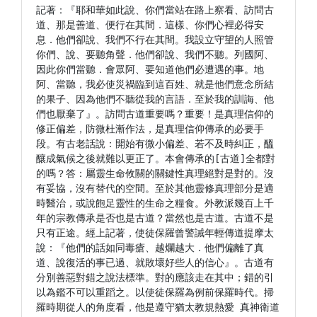
記著：『耶和華如此說、你們當站在路上察看、訪問古
道、那是善道、便行在其間．這樣、你們心裡必得安
息．他們卻說、我們不行在其間。我設立守望的人照管
你們、說、要聽角聲．他們卻說、我們不聽。列國阿、
因此你們當聽．會眾阿、要知道他們必遭遇的事。地
阿、當聽，我必使災禍臨到這百姓、就是他們意念所結
的果子、因為他們不聽從我的言語．至於我的訓誨、他
們也厭棄了』。訪問古道重要嗎？重要！是真理信仰的
修正偏差，防微杜漸作法，是真理信仰傳承的必要手
段。有古老話說：開始有微小偏差、若不及時糾正，醞
釀成氣候之後就難以更正了。本會傳承的[古道]全都對
的嗎？答：屬靈生命攸關的關鍵性真理絕對是對的。沒
有妥協，沒有替代的空間。至於其他靈修真理部分是適
時醫治，或說飽足靈性的生命之糧食。外教派幾百上千
年的宗教傳承是否也是古道？當然也是古道。古道不是
只有正途。經上記著，使徒保羅曾警誡年輕傳道提摩太
說：『他們的話如同毒瘡、越爛越大．他們偏離了真
道、說復活的事已過、就敗壞好些人的信心』。古道有
分別善惡對錯之說法標準。對的應該走在其中；錯的引
以為鑑不可以重蹈之。以使徒保羅為例前保羅時代。掃
羅時期從人的角度看，他是遵守猶太教規熱愛 真神衛道