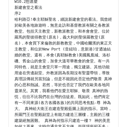
W10.2想甚麼

新建會堂之看法

序2

哈利路亞!奉主耶穌聖名，續說新建會堂的看法。我曾經
於歐美各地旅遊時，無意走訪和基督教派有關之各教派
教堂。包括天主教堂，新教派教堂，和本會會堂。位於
羅馬的聖彼得教堂(原名)，義大利的聖保羅教堂(原
名)，本會買下來倫敦的新教教堂，中國哈爾濱的東正天
主教堂，和位於New Port (音紐珀，意新港)甘迺迪結
婚的教堂。還有，本會(真耶穌教會)美國鳳凰城、洛杉
磯、舊金山的會堂，加拿大溫哥華教會的會堂。有一共
同特色，就是主會堂只單一用途，獨立建築。其他功能
用途在旁邊副堂。外教派因為長期沒有聖靈帶領，導致
真理誤傳就另當別論，但是不能因此否定他們敬畏 真神
的心思和熱誠。若然，等於也否定了我們在歐美各地同
靈弟兄。其實，我看他們在愛主耶穌、敬畏 真神的熱
忱，往往不比我們在台灣的信徒差。既如此，他們肯定
有一不同來源(各方各國各族)的共同思考焦點-尊 神為
大。 真神給大衛王在建造聖殿藍圖上面的指示。當時，
所羅門王在聖殿副堂上有能力建造三層樓，主殿的三樓
建築絕無困難。 真神為何指示只建造一樓？ 神的美意
如何？再來，古時交通非常不方便，崇拜場所卻不多；