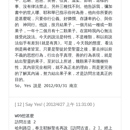
平、忍耐、恩慈、良善、信實、溫柔、節制．這樣的
事、沒有律法禁止。另外三種找不到。他告訴我，彌加
書中的世人哪、耶和華已指示你何為善，他向你所要的
是甚麼呢，只要你行公義、好憐憫、存謙卑的心、與你
的　神同行。他說，按月結果子，一個月結一種或一顆
果子，一年十二個月有十二顆果子。在當時我內心無法
接受此說法。今天的說法是特性，不是種類，和以前說
法似乎有差別(就是有異)。可是，今天我的態度、看法
倒是兩者皆宜。只要是聖徒於受聖靈之後，要去掉以前
不義的思想行為，行出合乎真理、善的行為表現，就是
結出聖靈的果子。至於以上所述，幾顆果子和幾種特
性，其內容完全相同，就不為正名的理由，而是更完善
的了解其內涵，努力結出果子來，才是訪問古道真正的
目的。

[ 12 ] Say Yes! ( 2012/4/27 上午 11:31:00 )
W09想甚麼

訪問古道 2

哈利路亞，奉主耶穌聖名再說 [訪問古道. 2 ]。經上