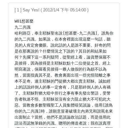
[ 1 ] Say Yes! ( 2012/1/4 下午 05:14:00 )
W01想甚麼

九二共識

哈利路亞，奉主耶穌聖名說[想甚麼-九二共識]。誰鳥你
的九二共識。如果說，在本會裡面出現這麼一句話，聽
見的人肯定會傻眼。說此話的人是誰不重要。好奇的問
是在那裏說的？什麼情況之下說的？其目的和結果如
何？先擱下這一系列疑問，從聖經上看，論資歷保羅不
及彼得，因為彼得是主耶穌欽點十二位使徒之首。經上
明寫著說，保羅看見彼得一夥人做假的行為頗不以為
然，當面指責其不是。教會裏面出現一些光怪陸離之事
本不足奇。連主耶穌的門徒猶大都出賣主耶穌。誠如經
上的話說絆倒人的事一定會有，只是那絆倒人的人有禍
了。主耶穌對猶大暗中所行之事有事先發出警語，受警
告者執迷不悟。主耶穌並沒有全力阻止猶大不可犯此大
惡。當教會多數聖職聖工人員集體嘻笑談論，借用[誰鳥
你的九二共識]時，誰願意冒著破壞主內弟兄和諧罵名來
出面制止？當然，他們不是談論政治話題，而是借用此
語法否認無筆錄的共識。聰明的傳道者說：我在說真理