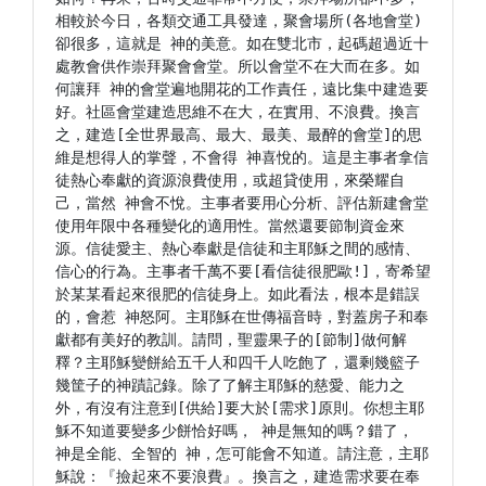
相較於今日，各類交通工具發達，聚會場所(各地會堂)
卻很多，這就是 神的美意。如在雙北市，起碼超過近十
處教會供作崇拜聚會會堂。所以會堂不在大而在多。如
何讓拜 神的會堂遍地開花的工作責任，遠比集中建造要
好。社區會堂建造思維不在大，在實用、不浪費。換言
之，建造[全世界最高、最大、最美、最醉的會堂]的思
維是想得人的掌聲，不會得 神喜悅的。這是主事者拿信
徒熱心奉獻的資源浪費使用，或超貸使用，來榮耀自
己，當然 神會不悅。主事者要用心分析、評估新建會堂
使用年限中各種變化的適用性。當然還要節制資金來
源。信徒愛主、熱心奉獻是信徒和主耶穌之間的感情、
信心的行為。主事者千萬不要[看信徒很肥歐!]，寄希望
於某某看起來很肥的信徒身上。如此看法，根本是錯誤
的，會惹 神怒阿。主耶穌在世傳福音時，對蓋房子和奉
獻都有美好的教訓。請問，聖靈果子的[節制]做何解
釋？主耶穌變餅給五千人和四千人吃飽了，還剩幾籃子
幾筐子的神蹟記錄。除了了解主耶穌的慈愛、能力之
外，有沒有注意到[供給]要大於[需求]原則。你想主耶
穌不知道要變多少餅恰好嗎， 神是無知的嗎？錯了， 
神是全能、全智的 神，怎可能會不知道。請注意，主耶
穌說：『撿起來不要浪費』。換言之，建造需求要在奉