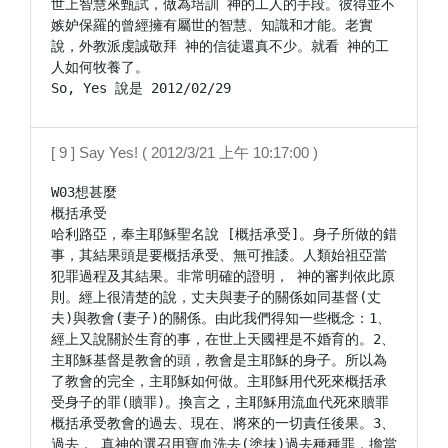
世上智慧來甄試，做為培訓 神的工人的手段。彼得並不
嫉妒保羅的曾經擁有屬世的智慧、知識和才能。老實
說，外教派虔誠敬拜 神的信徒還真不少。就看 神的工
人如何牧養了。

[ 9 ] Say Yes! ( 2012/3/21 上午 10:17:00 )
W03想甚麼

概括承受

哈利路亞，奉主耶穌聖名說 [概括承受]。身子所做的錯
事，其結果頭是要概括承受、無可推諉。人類始祖亞當
犯罪過程及其結果。非常明確的證明， 神的審判依此原
則。經上很清楚的說，丈夫與妻子的關係如同基督(丈
夫)與教會(妻子)的關係。由此我們得知一些概念：1、
經上又說關於生育的事，在世上天國裡是不婚育的。2、
主耶穌基督是教會的頭，教會是主耶穌的身子。所以為
了教會的完全，主耶穌如何做。主耶穌用代死來概括承
受身子的罪(贖罪)。換言之，主耶穌用流血代死來贖罪
概括承受教會的過去、現在、將來的一切責任後果。3、
過去， 真神的選召用寶血洗去(塗抹)過去種種罪，擔當