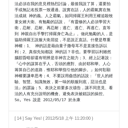
法必須在我的意見裡熱烈討論，最後我說了算，還要拍
手或無記名投票一致通過。說實在話，人的霸氣實在無
法成就 神的義。人之霸氣，如同掃羅王利用王權追殺牧
童女婿大衛。有勉勵的話說，『有靈修的人必須學習大
衛，忍耐、忍耐、再忍耐；逃亡、逃亡、再逃亡。直等
到 神親自出手擊打掃羅身亡為止』。做此勉勵的人，是
協助掃羅王說服大衛屈從，不是說正直話。什麼是尊重
神權：1、 神的話是藉由童子撒母耳不是直接告訴以
利；2、真假先知都說 神的話？非也。要學習以利雖然
腦筋昏暗卻還有明辨是非神言之能力；3、經上記著說：
『心中的謀算在乎人．舌頭的應對、由於耶和華。人心
籌算自己的道路．惟耶和華指引他的腳步。』如何彰顯
神權要謙卑思考；4、不要誤用蠱惑的話說：『世人的經
驗、智慧、知識無效，要一味的順服到底，惡法也是
法』的謬論；5、表決之前要多次禱告，讓不同意見、看
法的人有充分說明的機會。避免表決被錯誤的操控。

[ 14 ] Say Yes! ( 2012/5/18 上午 11:20:00 )