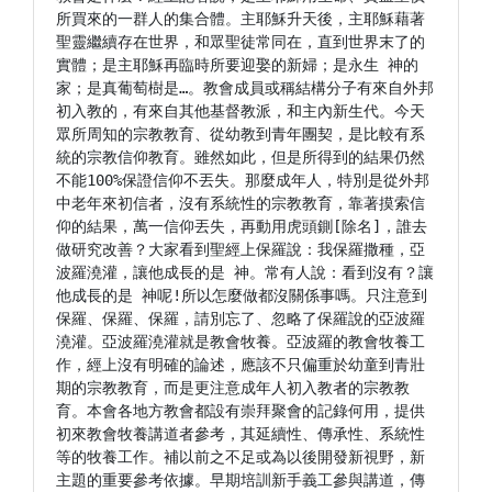
所買來的一群人的集合體。主耶穌升天後，主耶穌藉著
聖靈繼續存在世界，和眾聖徒常同在，直到世界末了的
實體；是主耶穌再臨時所要迎娶的新婦；是永生 神的
家；是真葡萄樹是…。教會成員或稱結構分子有來自外邦
初入教的，有來自其他基督教派，和主內新生代。今天
眾所周知的宗教教育、從幼教到青年團契，是比較有系
統的宗教信仰教育。雖然如此，但是所得到的結果仍然
不能100%保證信仰不丟失。那麼成年人，特別是從外邦
中老年來初信者，沒有系統性的宗教教育，靠著摸索信
仰的結果，萬一信仰丟失，再動用虎頭鍘[除名]，誰去
做研究改善？大家看到聖經上保羅說：我保羅撒種，亞
波羅澆灌，讓他成長的是 神。常有人說：看到沒有？讓
他成長的是 神呢!所以怎麼做都沒關係事嗎。只注意到
保羅、保羅、保羅，請別忘了、忽略了保羅說的亞波羅
澆灌。亞波羅澆灌就是教會牧養。亞波羅的教會牧養工
作，經上沒有明確的論述，應該不只偏重於幼童到青壯
期的宗教教育，而是更注意成年人初入教者的宗教教
育。本會各地方教會都設有崇拜聚會的記錄何用，提供
初來教會牧養講道者參考，其延續性、傳承性、系統性
等的牧養工作。補以前之不足或為以後開發新視野，新
主題的重要參考依據。早期培訓新手義工參與講道，傳