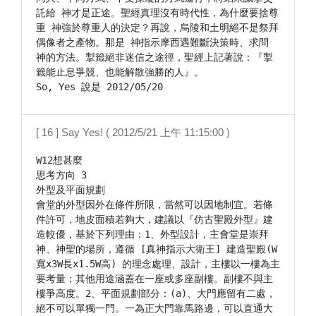
託給 神才是正途。聖經真理沒有時代性，為什麼要捨尊
重 神強於尊重人的決定？再說，烏陵和土明絕不是祭拜
偶像者之產物。那是 神指示摩西遇難斷決策時、求問 
神的方法。掣籤絕非迷信之途徑，聖經上記著說：『掣
籤能止息爭競、也能解散強勝的人』。

[ 16 ] Say Yes! ( 2012/5/21 上午 11:15:00 )
W12想甚麼

思考方向 3

外型及平面規劃

會堂的外型因外在條件所限，當然可以因地制宜。若條
件許可，地皮面積若夠大，建議以『仿古聖殿外型』建
造較優，基於下列理由：1、外型設計，主會堂是崇拜 
神、神聖的場所，遵循 [真神指示大衛王] 建造聖殿(W
寬x3W長x1.5W高) 的理念處理、設計，主樓以一樓為主
要考量；其他用途涵蓋在一座或多座副樓。副樓不與主
樓爭高度。2、平面規劃部分：(a)、大門應留有二處，
絕不可以單獨一門。一為正大門靠馬路邊，可以直通大