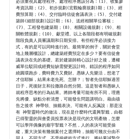
必須重視其處理程序。處理程序應該分為：(1)、收集參
考資訊期；(2)、初步規劃(宏觀輪廓規劃)期；(3)、經
費預算期；(4)、交付臨時信徒會議表決；(5)、交付建
築師(細部規劃)設計期；(6)、送經相關單位審核；
(7)、工程發包建築期；(8)、相關設備規劃；(9)、相
關軟體規劃；(10)、獻堂禮。以上各階段都有明確規劃
階段負責人員審議期和日期安排。有些程序必須接力
式，有的是可以同時進行的。最簡單的例子，關於會堂
地上幾層樓設計，總建築經費預定在多少？要有信徒會
議表決在先的基礎。若於建築師精心設計好之後，遭權
威單位駁回或經費短缺需變更設計時。錯誤的程序如同
繞圓環跑步，費時費力又費財。愚昧人先樂活，想老了
才信耶穌，結果未老先死、怎辦？；智者先信耶穌過苦
日子，死後財主和拉撒路自然分開。這是智者和愚昧人
就程序思考的行為結果。將帥考量可能有所不同，理應
先將優、缺點分析清楚，可能發生問題講明白。藉由禱
告之後求 神帶領、抽籤表決。可能有人反諷說：那是沒
有 神聖靈時代的做法，現在是什麼時代還興掣籤，由都
已得聖靈的與會委員投票表決是現代的文明產物，怎麼
可以學拜偶像的廟宇掣籤？不然，人的表決可能受操
縱，重大決策有幾個案付之選擇時，抽籤可幾次分由不
同人、不同方式、不受操縱的方式進行，將結果誠摯交