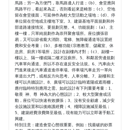
馬路；另一為方便門，靠馬路邊人行道；(b)、會堂應與
馬路平行，看起來為正，否則看起來是畸形；(c)、空地
留在會堂後面，可延伸作為較大型活動之場地；(d)、停
車位留在空地或主樓地下室。3、建築基地平面規劃和外
部道路連接情況、要規劃完整。4、功能規劃：(a)、主
樓一樓，只單純規劃作為崇拜聚會場所。座位擴張容
易，又可以節省龐大消防、電梯、無障礙通道等設置經
費和安全考量；(b)、多種功能(宗教教育、儲藏室、休
息房、廚房)等場所，設計在副樓內才對；(c)、副樓一
樓以上、隔一樓或隔二樓才設廁所。5、和鄰居旁邊規劃
汽車單向通道。所以不存在違反安全法規。6、汽車由大
門進來後走汽車通道進停車場。停車場汽車走另一單向
車道出大門，或相反方向思考。人車分離。7、副樓和主
樓可以共牆設計。8、廣場可以設計臨時遮陽或遮雨棚，
應付臨時特別應用之需。如此設計有下列重要考量：1、
敬畏 神、尊 神為大的心態設計；2、較大型聚會或活
動，座位可以快速有效擴張；3、沒有安全顧慮，減少安
全設施設置和以後維護經費；4、殘障設施減至最低；
5、建築經費浪費降至最低，現有能力可以立即著手動工
興建。

特別注意：建造會堂心態很重要。例如：找最破的鈔票