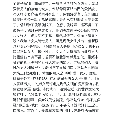
的果子給我、我就喫了。一般常見所謂的女強人，就是
愛管男人的無知的女人。例爺爺對要踏出門的愛孫說，
今天很冷要穿保暖的外套出門。傻媳婦聞言，立即開口
搶著回應公公說：孤陋寡聞，外面已有那麼多人穿外套
了。爺爺聽了傻話傻眼了。心想，傻媳婦、怪不得生了
傻孫子，我只好也裝傻了。媳婦勇敢衝著公公回話當然
是女強人，但是話不妥當、當然是傻了。保羅很嚴肅的
說：我禁止女人管轄男人。可是現代女生推出一種新概
念(邪說不是學說)『保羅的女人是指已婚婦女，我不婚
嫁就不是女人、屬中性』。女人在大庭廣眾面前對男人
指指點點本為不當，若再不接受訓悔就是無恥。聖經中
論述的真正聰明的女強人才德的婦人。才德的婦人、讓
她的男人和城裡的長老同席坐在城門口，不是自己咆嘯
大街上[捨死症]。才德的婦人是 神所賜，女人(夏娃)
卻藉著外力(蛇)將她( 神所賜完美的女人)扭曲了。[女
人管轄男人] 的婦女滿街跑是現代文明的劣質產物，教
會裡從保羅(使徒)時代就有，浸潤在近代的世界文化大
染缸裡，也難免受污染了。『天上 真神我們認識；主耶
穌我們也認識；保羅我們也認識。你不是保羅!你不是保
羅!你是誰?我們不認識你』。不要忘了說此話的正是出
自魔鬼。當然了，受魔鬼攻擊的[誰]，就是打著保羅旗