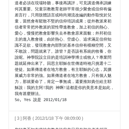
道者必須在現場聆聽，事後再講評，可見講道傳承訓練
何其重要。兒童宗教教育老師平常很少聚會或信仰有偏
差言行，只用肢體語言或時尚潮流改編的動作取悅於兒
童，當然會有鬆散不堅的信仰培訓成果；從外教派來初
信者常常把外教派的習性帶進教會，加上初信的熱心、
愛心，慢慢把教會影響失去本教會原來面貌；外邦初信
主的進入教會後，由於熱心、空虛心、追求滿足信仰知
識不足欲，發現教會內部對於基本信仰有模糊空間，又
不敢說，問題就來了。誰管？是否該有系統的牧養，你
說呢。神學院設立目的是培訓神學博士或牧人？專業問
題就延伸出來了。回思主耶穌在世傳道時祂只挑選十二
使徒。如果傳道者在地方教會，有主耶穌的心志，其擴
展威力非常的強。如果傳道者在地方教會，只有個人魅
力，那就要命了，肯定一事無成，還要推卸責任給主耶
穌說：我的主阿!我的 神啊!這都是你的美意本是如此，
我有甚麼辦法。

[ 3 ] 阿香 ( 2012/1/18 下午 08:09:00 )