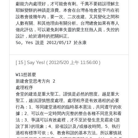
獻能力內處理好，才可能會有剩。千萬不要錯誤理解主
耶穌變餅的神蹟是浪費。本會在台灣各地會堂平均在初
設教會後幾年內，要一次、二次改建。又其變化之間和
人數有關、和其他理由有關分析。台灣總會如果有專人
做此評估，可以避免剎車失靈的愛主狂熱人員，失控的
設計，給於適時的把關糾正。

[ 15 ] Say Yes! ( 2012/5/20 上午 11:56:00 )
W11想甚麼

新建會堂思考方向 2

處理程序

會堂的建造是重大聖工。謹慎是必然的態度。越是重大
聖工，越須謹慎態度處理。處理程序是有效過程的必要
行為：1、等同建堂過程的臨時基本憲法，共同遵守的依
據；2、可以在一定時間內完整的整合各種不同意見和看
法；3、爭議可以有效處裡，才不至於發生意見霸凌(誰
說了算)的現象；4、節省設計及/或修改時間。5、執行
過程有標準可依；6、教會和諧的基本方法。所以審慎就