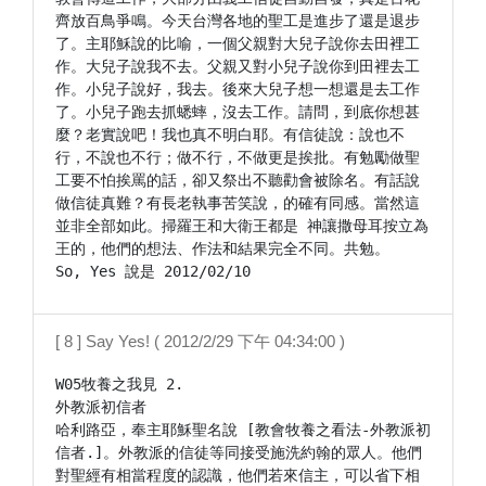
齊放百鳥爭鳴。今天台灣各地的聖工是進步了還是退步
了。主耶穌說的比喻，一個父親對大兒子說你去田裡工
作。大兒子說我不去。父親又對小兒子說你到田裡去工
作。小兒子說好，我去。後來大兒子想一想還是去工作
了。小兒子跑去抓蟋蟀，沒去工作。請問，到底你想甚
麼？老實說吧！我也真不明白耶。有信徒說：說也不
行，不說也不行；做不行，不做更是挨批。有勉勵做聖
工要不怕挨罵的話，卻又祭出不聽勸會被除名。有話說
做信徒真難？有長老執事苦笑說，的確有同感。當然這
並非全部如此。掃羅王和大衛王都是 神讓撒母耳按立為
王的，他們的想法、作法和結果完全不同。共勉。

[ 8 ] Say Yes! ( 2012/2/29 下午 04:34:00 )
W05牧養之我見 2.

外教派初信者

哈利路亞，奉主耶穌聖名說 [教會牧養之看法-外教派初
信者.]。外教派的信徒等同接受施洗約翰的眾人。他們
對聖經有相當程度的認識，他們若來信主，可以省下相