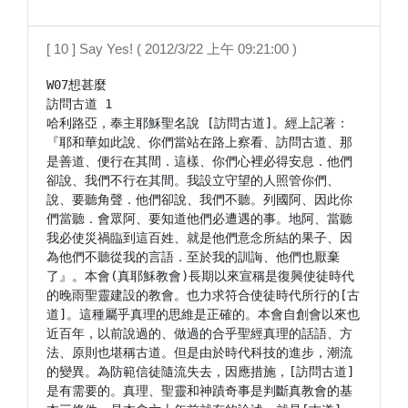
[ 10 ] Say Yes! ( 2012/3/22 上午 09:21:00 )
W07想甚麼

訪問古道 1

哈利路亞，奉主耶穌聖名說 [訪問古道]。經上記著：
『耶和華如此說、你們當站在路上察看、訪問古道、那
是善道、便行在其間．這樣、你們心裡必得安息．他們
卻說、我們不行在其間。我設立守望的人照管你們、
說、要聽角聲．他們卻說、我們不聽。列國阿、因此你
們當聽．會眾阿、要知道他們必遭遇的事。地阿、當聽
我必使災禍臨到這百姓、就是他們意念所結的果子、因
為他們不聽從我的言語．至於我的訓誨、他們也厭棄
了』。本會(真耶穌教會)長期以來宣稱是復興使徒時代
的晚雨聖靈建設的教會。也力求符合使徒時代所行的[古
道]。這種屬乎真理的思維是正確的。本會自創會以來也
近百年，以前說過的、做過的合乎聖經真理的話語、方
法、原則也堪稱古道。但是由於時代科技的進步，潮流
的變異。為防範信徒隨流失去，因應措施，[訪問古道]
是有需要的。真理、聖靈和神蹟奇事是判斷真教會的基