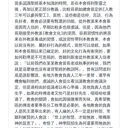
當多認識聖經基本知識的時間。若在本會得到聖靈之
後，再加以更正部分教義，比較容易如總會規定的[入教
三年可以參與聖工]。當然，這些都是信仰、言語、行為
良好者。教會必須要有甄選的功能。從外教派來本會慕
道因而入信的，早期比較多也很虔誠。但是，因為他們
長期接受外教派[教會文化]的浸潤。容易習慣性的將原
來在外教派養成的習慣，或說習性帶到本教會來。本會
以前沒有的、屬於好行為的模式，當然可以借鏡。如果
和本會長期以來已確定的、好的文化行為有衝突的，要
如何勸導是不可忽視的。曾聽到新進從外教派來入信者
說：『以前我們在某某教會當長老或執事的時候，我們
就是這麼做也沒有違背聖經的教訓阿』。曾有話問道到
底是誰影響誰。各地方教會負責人三年一更替，遲早有
機會輪到他們。虔誠的人會提出看法讓教會的會議決
定。但是過程由於提議者以有心準備，其他負責人也是
生手，如果此時傳道者又恰巧是好好先生，嘻嘻哈哈通
過了。教會的變調，會如此因循微漸而失味。真希望教
區的傳道者要專長分工牧導是必要的。各地教會的負責
人是民主選舉出來的，有人緣的人不一定是好幹部。常
聽到嫉賢的人會說：『世上的智慧、才能無效，唯獨靠 
神的旨意了』。奇怪了，神學院招生為何還要用無效的