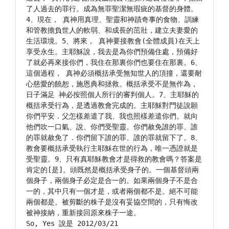
了人過去的罪行。成為無罪聖潔無瑕疵的基督的身體。
4、現在， 真神用真理、聖靈和神蹟奇事的食物、訓練
和管教擔負世人的軟弱、和成長的茁壯，建立夫妻愛的
生活環境。5、將來， 真神要接教會(全體成員)在天上
享受永生。主耶穌說，我去是為你們預備住處，預備好
了就必再來接你們，我住在那裏你們也要住在那裏。6、
這個過程， 真神必須概括承受無知世人的頂撞，還要耐
心慈愛的饒恕，施恩典和拯救。概括承受不是無作為，
日子滿足 神必按照個人所行的審判個人。7、主耶穌的
概括承受行為，是透過教會完成的。主耶穌對門徒說願
你們平安．父怎樣差遣了我、我也照樣差遣你們。就向
他們吹一口氣、說、你們受聖靈。你們赦免誰的罪、誰
的罪就赦免了．你們留下誰的罪、誰的罪就留下了。8、
教會要概括承受執行主耶穌在世的行為，唯一憑證就是
受聖靈。9、只有真耶穌教會才是得救的教會嗎？答案是
肯定的[是]。頭既然是概括承受身子的。一個基督頭兩
個身子，兩個身子必定是合一的。如果兩個身子不是合
一的，其中只有一個才是，或者兩個都不是。絕不可能
兩個都是。被剪斷的株子是沒有妥協空間的，只有悔改
被神接納，重新接回原來株子一途。
