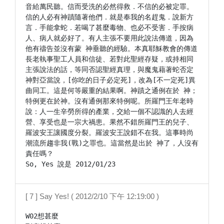
音給萬民聽。信而受洗的必然得救．不信的必被定罪。
信的人必有神蹟隨著他們．就是奉我的名趕鬼．說新方
言．手能拿蛇．若喝了甚麼毒物、也必不受害．手按病
人、病人就必好了。有人主張不要用此說法傳道，因為
他有禱告並沒有蒙 神垂聽的經驗。本真耶穌教會的傳道
長老執事聖工人員和信徒、若對此聖經存疑，或持相同
主張說法的話，等同否認聖經真理，與魔鬼藉著蛇否定 
神對亞當說，[你吃的日子必定死]，改為[不一定死]異
曲同工。這是何等嚴重的結果啊。神蹟之通例在於 神；
特例更在於神。沒有通例那來特例呢。所羅門王年老時
說：人一生辛勞所得的產業，交給一個不認識的人去經
營、享受也是一宗大禍患。果然不錯所羅門王的兒子、
羅波安王讓國度分裂。羅波安王說錯不在我。這事時尚
潮流所趨非我(戰)之罪也。這當然是出於 神了，人沒有
責任嗎？

[ 7 ] Say Yes! ( 2012/2/10 下午 12:19:00 )
W02想甚麼
