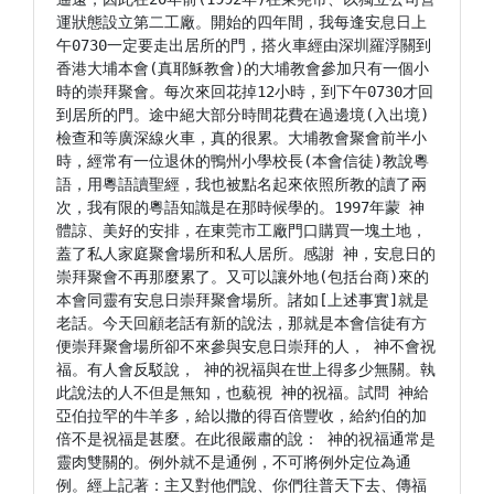
運狀態設立第二工廠。開始的四年間，我每逢安息日上
午0730一定要走出居所的門，搭火車經由深圳羅浮關到
香港大埔本會(真耶穌教會)的大埔教會參加只有一個小
時的崇拜聚會。每次來回花掉12小時，到下午0730才回
到居所的門。途中絕大部分時間花費在過邊境(入出境)
檢查和等廣深線火車，真的很累。大埔教會聚會前半小
時，經常有一位退休的鴨州小學校長(本會信徒)教說粵
語，用粵語讀聖經，我也被點名起來依照所教的讀了兩
次，我有限的粵語知識是在那時候學的。1997年蒙 神
體諒、美好的安排，在東莞市工廠門口購買一塊土地，
蓋了私人家庭聚會場所和私人居所。感謝 神，安息日的
崇拜聚會不再那麼累了。又可以讓外地(包括台商)來的
本會同靈有安息日崇拜聚會場所。諸如[上述事實]就是
老話。今天回顧老話有新的說法，那就是本會信徒有方
便崇拜聚會場所卻不來參與安息日崇拜的人， 神不會祝
福。有人會反駁說， 神的祝福與在世上得多少無關。執
此說法的人不但是無知，也藐視 神的祝福。試問 神給
亞伯拉罕的牛羊多，給以撒的得百倍豐收，給約伯的加
倍不是祝福是甚麼。在此很嚴肅的說： 神的祝福通常是
靈肉雙關的。例外就不是通例，不可將例外定位為通
例。經上記著：主又對他們說、你們往普天下去、傳福