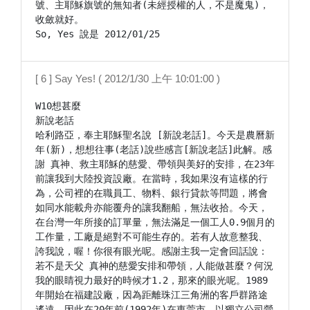
號、主耶穌旗號的無知者(未經授權的人，不是魔鬼)，
收斂就好。

[ 6 ] Say Yes! ( 2012/1/30 上午 10:01:00 )
W10想甚麼

新說老話

哈利路亞，奉主耶穌聖名說 [新說老話]。今天是農曆新
年(新)，想想往事(老話)說些感言[新說老話]此解。感
謝 真神、救主耶穌的慈愛、帶領與美好的安排，在23年
前讓我到大陸投資設廠。在當時，我如果沒有這樣的行
為，公司裡的在職員工、物料、銀行貸款等問題，將會
如同水能載舟亦能覆舟的讓我翻船，無法收拾。今天，
在台灣一年所接的訂單量，無法滿足一個工人0.9個月的
工作量，工廠是絕對不可能生存的。若有人故意整我、
誇我說，喔！你很有眼光呢。感謝主我一定會回話說：
若不是天父 真神的慈愛安排和帶領，人能做甚麼？何況
我的眼睛視力最好的時候才1.2，那來的眼光呢。1989
年開始在福建設廠，因為距離珠江三角洲的客戶群路途
遙遠，因此在20年前(1992年)在東莞市、以獨立公司營