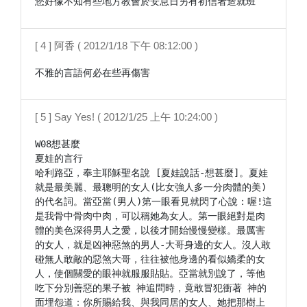
您好像不知有些地方教會於安息日另有初信者造就班
[ 4 ] 阿香 ( 2012/1/18 下午 08:12:00 )
不雅的言語何必在些再傷害
[ 5 ] Say Yes! ( 2012/1/25 上午 10:24:00 )
W08想甚麼

夏娃的言行

哈利路亞，奉主耶穌聖名說 [夏娃說話-想甚麼]。夏娃
就是最美麗、最聰明的女人(比女強人多一分肉體的美)
的代名詞。當亞當(男人)第一眼看見就閃了心說：喔!這
是我骨中骨肉中肉，可以稱她為女人。第一眼絕對是肉
體的美色深得男人之愛，以後才開始慢慢變樣。最厲害
的女人，就是凶神惡煞的男人-大哥身邊的女人。沒人敢
碰無人敢敵的惡煞大哥，往往被他身邊的看似嬌柔的女
人，使個關愛的眼神就服服貼貼。亞當就別說了，等他
吃下分別善惡的果子被 神追問時，竟敢冒犯衝著 神的
面埋怨道：你所賜給我、與我同居的女人、她把那樹上