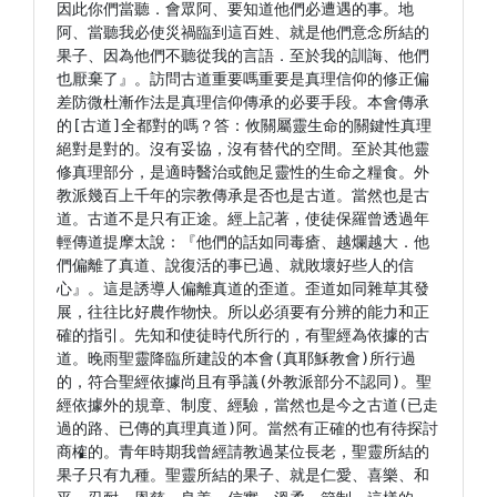
因此你們當聽．會眾阿、要知道他們必遭遇的事。地
阿、當聽我必使災禍臨到這百姓、就是他們意念所結的
果子、因為他們不聽從我的言語．至於我的訓誨、他們
也厭棄了』。訪問古道重要嗎重要是真理信仰的修正偏
差防微杜漸作法是真理信仰傳承的必要手段。本會傳承
的[古道]全都對的嗎？答：攸關屬靈生命的關鍵性真理
絕對是對的。沒有妥協，沒有替代的空間。至於其他靈
修真理部分，是適時醫治或飽足靈性的生命之糧食。外
教派幾百上千年的宗教傳承是否也是古道。當然也是古
道。古道不是只有正途。經上記著，使徒保羅曾透過年
輕傳道提摩太說：『他們的話如同毒瘡、越爛越大．他
們偏離了真道、說復活的事已過、就敗壞好些人的信
心』。這是誘導人偏離真道的歪道。歪道如同雜草其發
展，往往比好農作物快。所以必須要有分辨的能力和正
確的指引。先知和使徒時代所行的，有聖經為依據的古
道。晚雨聖靈降臨所建設的本會(真耶穌教會)所行過
的，符合聖經依據尚且有爭議(外教派部分不認同)。聖
經依據外的規章、制度、經驗，當然也是今之古道(已走
過的路、已傳的真理真道)阿。當然有正確的也有待探討
商榷的。青年時期我曾經請教過某位長老，聖靈所結的
果子只有九種。聖靈所結的果子、就是仁愛、喜樂、和