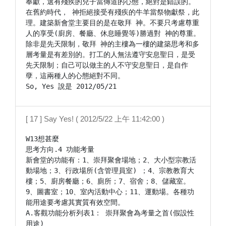
奉獻，選有殘疾的兒子當傳道的心態，絕對是錯誤的。
在舊約時代， 神拒絕接受有殘疾的牛羊當祭物獻祭，此
理。建築新會堂主要目的是在敬拜 神。不要只考慮尊重
人的享受(廚房、餐廳、休息睡覺等)勝過對 神的尊重。
除非是先天限制，敬拜 神的主樓為一樓的建築思考和多
層考量是有差別的。打工的人無法遵守安息聖日，是受
先天限制；自己可以做主的人不守安息聖日，是自作
孽，這兩種人的心態絕對不同。

[ 17 ] Say Yes! ( 2012/5/22 上午 11:42:00 )
W13想甚麼

思考方向.4 功能考量

新會堂的功能有：1、崇拜聚會場地；2、大小型宗教活
動場地；3、行政場所(含管理員室) ；4、宗教教育大
樓；5、廚房餐廳；6、廁所；7、宿舍；8、儲藏室。
9、圖書室；10、室內活動中心；11、運動場。各種功
能用途要考慮其實質有效空間。

A.客觀功能分析列表1： 崇拜聚會為考量之首(假設性
用途)
