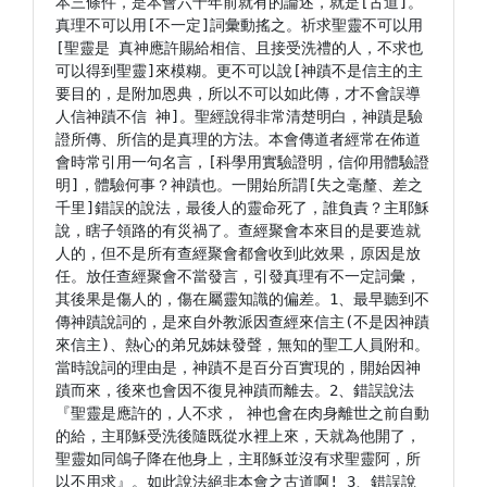
本三條件，是本會六十年前就有的論述，就是[古道]。
真理不可以用[不一定]詞彙動搖之。祈求聖靈不可以用
[聖靈是 真神應許賜給相信、且接受洗禮的人，不求也
可以得到聖靈]來模糊。更不可以說[神蹟不是信主的主
要目的，是附加恩典，所以不可以如此傳，才不會誤導
人信神蹟不信 神]。聖經說得非常清楚明白，神蹟是驗
證所傳、所信的是真理的方法。本會傳道者經常在佈道
會時常引用一句名言，[科學用實驗證明，信仰用體驗證
明]，體驗何事？神蹟也。一開始所謂[失之毫釐、差之
千里]錯誤的說法，最後人的靈命死了，誰負責？主耶穌
說，瞎子領路的有災禍了。查經聚會本來目的是要造就
人的，但不是所有查經聚會都會收到此效果，原因是放
任。放任查經聚會不當發言，引發真理有不一定詞彙，
其後果是傷人的，傷在屬靈知識的偏差。1、最早聽到不
傳神蹟說詞的，是來自外教派因查經來信主(不是因神蹟
來信主)、熱心的弟兄姊妹發聲，無知的聖工人員附和。
當時說詞的理由是，神蹟不是百分百實現的，開始因神
蹟而來，後來也會因不復見神蹟而離去。2、錯誤說法
『聖靈是應許的，人不求， 神也會在肉身離世之前自動
的給，主耶穌受洗後隨既從水裡上來，天就為他開了，
聖靈如同鴿子降在他身上，主耶穌並沒有求聖靈阿，所
以不用求』。如此說法絕非本會之古道啊! 3、錯誤說