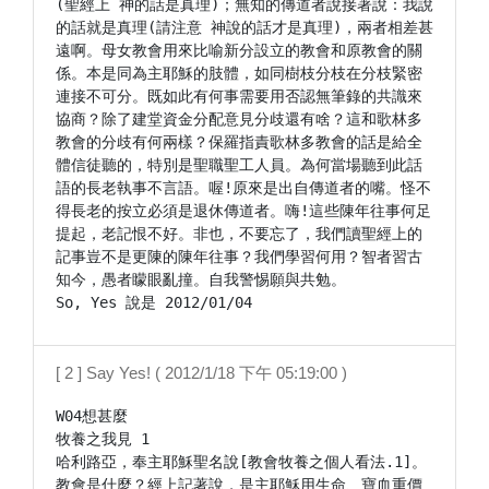
(聖經上 神的話是真理)；無知的傳道者說接著說：我說
的話就是真理(請注意 神說的話才是真理)，兩者相差甚
遠啊。母女教會用來比喻新分設立的教會和原教會的關
係。本是同為主耶穌的肢體，如同樹枝分枝在分枝緊密
連接不可分。既如此有何事需要用否認無筆錄的共識來
協商？除了建堂資金分配意見分歧還有啥？這和歌林多
教會的分歧有何兩樣？保羅指責歌林多教會的話是給全
體信徒聽的，特別是聖職聖工人員。為何當場聽到此話
語的長老執事不言語。喔!原來是出自傳道者的嘴。怪不
得長老的按立必須是退休傳道者。嗨!這些陳年往事何足
提起，老記恨不好。非也，不要忘了，我們讀聖經上的
記事豈不是更陳的陳年往事？我們學習何用？智者習古
知今，愚者矇眼亂撞。自我警惕願與共勉。

[ 2 ] Say Yes! ( 2012/1/18 下午 05:19:00 )
W04想甚麼

牧養之我見 1

哈利路亞，奉主耶穌聖名說[教會牧養之個人看法.1]。
教會是什麼？經上記著說，是主耶穌用生命、寶血重價