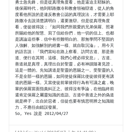
勇士急先鋒，但是從真理角度看，他是逼迫主耶穌的。
後保羅時代，他到耶路撒冷和教會領袖辯道，從人的角
度看他所說的是違反教會公認的真理說法，才需要上耶
路撒冷去說清楚講明白，還要激辯。但是從真理角度
看，使徒彼得說；『如同我們所親愛的兄弟保羅、照著
所賜給他的智慧、寫了信給你們．他一切的信上、也都
是講論這些事．信中有些難明白的、那無學問不堅固的
人強解、如強解別的經書一樣、就自取沉淪』。用今天
的語言說：『我們當站在路上察看、訪問古道、那是善
道、便行在其間．這樣、我們心裡必得安息』。古道、
善道就是真理，真理出自於聖靈，必有神蹟隨著見證，
這是一體的。先知講道是聖靈的恩賜之一。受聖靈的人
不是全部一樣的恩賜，如同使徒保羅比使徒彼得更有講
道的恩賜一樣。又當使徒前輩彼得行為有可議之處，晚
輩的保羅當面指責糾正之。彼得沒有爭論，在他臨終前
還肯定保羅之屬靈知識的造詣。古道中善道之外的偽道
就是稗子，出自於惡者，信徒也要有慎思明辨之知識能
力，不應任由錯誤發展。
