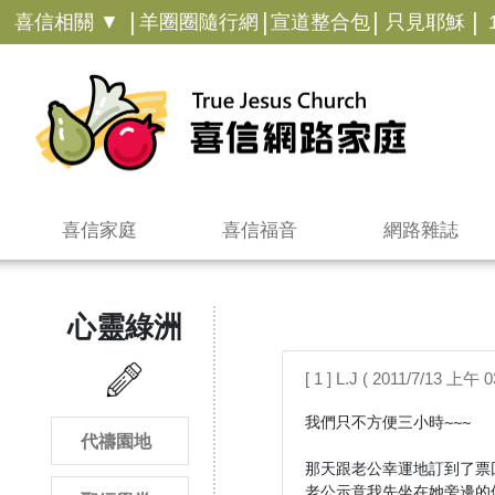
|
|
|
|
喜信相關 ▼
羊圈圈隨行網
宣道整合包
只見耶穌
喜信家庭
喜信福音
網路雜誌
心靈綠洲
[ 1 ] L.J ( 2011/7/13 上午 0
我們只不方便三小時~~~

代禱園地
那天跟老公幸運地訂到了票
老公示意我先坐在她旁邊的