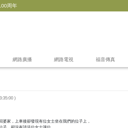
100周年
網路廣播
網路電視
福音傳真
3:35:00 )
回婆家，上車後卻發現有位女士坐在我們的位子上，

位子，卻沒有請這位女士讓位。
