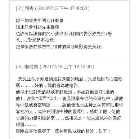
[ 2 ] 阿香 ( 2010/7/15 下午 07:48:00 )
妳不知道先生遇到什麼事

阻止只會引起先生反彈

也許可以讓你們的小孩出面,輕輕的告訴妳先生:爸
爸...愛就是不抽煙。

把事情放在禱告中,得神的幫助就顯得更美好。
[ 3 ] 啦啦嬸 ( 2010/7/18 上午 12:12:00 )
 您先生似乎知道抽煙對身體的壞處，只是他目前心靈軟
弱....，好的，我們會為他禱告。

他似乎也對您的勸戒有點厭煩，不如對他更好(接納
他)，然後"偶而"印出一篇見證塞在他的公事包中，讓他
吃中飯或有空時讀...，讓他發現永生神是如何幫助那求
靠祂的人，或許在閱讀中神的靈運行，感動了他，使他
心裏的力量剛強起來....然後又是一段人遇見神的美好
經歷....。

剛剛在喜信搜尋了一些神幫助戒煙的見證，如下：
