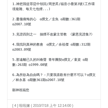
1.神把我從罪惡中領回/周塗昇/福音小冊第3號(工作環
境複雜、每天七包煙...)

2.憂傷痛悔的心　◎撰文／圭魚 ◎期數:361期 
◎2007.10號

3.見證四則之一　抽煙不改蒙主管教 《蒙恩見證集7》

4.我找到真神的教會　◎撰文／余祖傑 ◎期數:312期 
◎2003.09號

5.那遠離已久的叫喚聲 青年團契◎撰文／童資 ◎期
數:263期 ◎1999.08號

6.為所欲為自由嗎？－只要我喜歡有什麼不可以？◎撰文
／林永基 ◎期數361期◎2007.10號

願神祝福您
[ 4 ] 啦啦嬸 ( 2010/7/18 上午 12:14:00 )