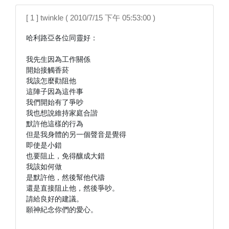
[ 1 ] twinkle ( 2010/7/15 下午 05:53:00 )
哈利路亞各位同靈好：

我先生因為工作關係

開始接觸香菸

我該怎麼勸阻他

這陣子因為這件事

我們開始有了爭吵

我也想說維持家庭合諧

默許他這樣的行為

但是我身體的另一個聲音是覺得

即使是小錯

也要阻止，免得釀成大錯

我該如何做

是默許他，然後幫他代禱

還是直接阻止他，然後爭吵。

請給良好的建議。

願神紀念你們的愛心。