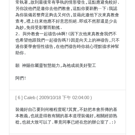
常執著,故到最後常有爭執的情形發生,這點應避免較好.

另你說他們是邀你去他們教會,這點你要斟酌ㄧ下:我認
為你裝備若整齊足夠去又何仿,並藉此邀他下次來真教會
查考,禮上往來他應不好意思拒絕.即或不然那還是少去
為妙,免得受影響而動搖.

2. 與外教會一起禱告ok啊!(因下次他來真教會我們不
也希望他跟我們一起禱告嗎?)因是向天上的神禱告,只不
過你要學會悟性禱告,在他們禱告時你就心理默禱求神幫
助你.

願 神賜你屬靈智慧能力,為祂成就美好聖工

阿們!
[ 6 ] Caleb ( 2009/10/18 下午 02:04:00 )
裝備好自己要到何種程度呢?其實,不妨把本會所傳的基
本教義,也就是得救有關的基本道理裝備好,相關經節熟
稔,也就大致可以了.畢竟同事已經在您的辦公室了.:)