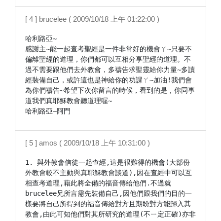
[ 4 ] brucelee ( 2009/10/18 上午 01:22:00 )
哈利路亞~

感謝主~能一起查考聖經是一件非常好的機會ㄚ~只要不
偏離聖經的道理，你們都可以互相分享聖經的道理。不
過不需要跟他們去外教會，多禱告求聖靈給你力量~多讀
經裝備自己，或許這也是神給你的功課ㄚ~加油!我們會
為你們禱告~希望下次你留言的時候，看到的是，你同事
道我們真耶穌教會聽道理喔~

哈利路亞~阿門
[ 5 ] amos ( 2009/10/18 上午 10:31:00 )
1. 與外教會信徒一起查經,這是很難得的機會(大部份
外教會較不主動與真耶穌教會談道),因在查經中可以互
相查考道理,藉此將全備的福音傳給他們.不過就
brucelee兄所言需先裝備自己,因他們跟我們的目的一
樣要將自己所得到的福音傳給對方且期盼對方能歸入其
教會,由此可知他們對其所研究的道理(不ㄧ定正確)亦非