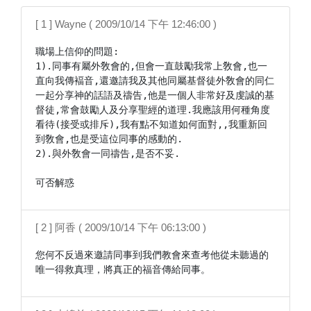
[ 1 ] Wayne ( 2009/10/14 下午 12:46:00 )
職場上信仰的問題:

1).同事有屬外敎會的,但會一直鼓勵我常上敎會,也一
直向我傳褔音,還邀請我及其他同屬基督徒外敎會的同仁
一起分享神的話語及禱告,他是一個人非常好及虔誠的基
督徒,常會鼓勵人及分享聖經的道理.我應該用何種角度
看待(接受或排斥),我有點不知道如何面對,,我重新回
到敎會,也是受這位同事的感動的.

2).與外敎會一同禱告,是否不妥.

可否解惑
[ 2 ] 阿香 ( 2009/10/14 下午 06:13:00 )
您何不反過來邀請同事到我們教會來查考他從未聽過的
唯一得救真理，將真正的福音傳給同事。