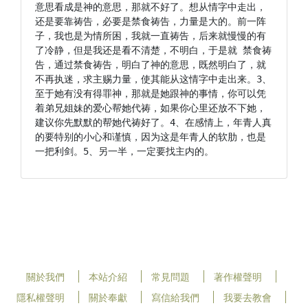
意思看成是神的意思，那就不好了。想从情字中走出，
还是要靠祷告，必要是禁食祷告，力量是大的。前一阵
子，我也是为情所困，我就一直祷告，后来就慢慢的有
了冷静，但是我还是看不清楚，不明白，于是就 禁食祷
告，通过禁食祷告，明白了神的意思，既然明白了，就
不再执迷，求主赐力量，使其能从这情字中走出来。3、
至于她有没有得罪神，那就是她跟神的事情，你可以凭
着弟兄姐妹的爱心帮她代祷，如果你心里还放不下她，
建议你先默默的帮她代祷好了。4、在感情上，年青人真
的要特别的小心和谨慎，因为这是年青人的软肋，也是
一把利剑。5、另一半，一定要找主内的。
關於我們
本站介紹
常見問題
著作權聲明
隱私權聲明
關於奉獻
寫信給我們
我要去教會