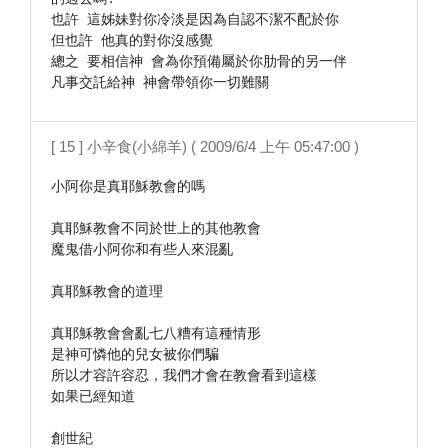
也許 這姊妹對你冷淡是因為自認不潔不配於你

但也許 他真的對你沒感覺

總之 要相信神 會為你預備屬於你肋骨的另一伴

[ 15 ] 小辛食(小綿羊) ( 2009/6/4 上午 05:47:00 )
小阿你是真耶穌教會的嗎

真耶穌教會不同於世上的其他教會

魔鬼借小阿你和有些人來混亂

真耶穌教會的道理

真耶穌教會會亂七八糟有這種情形

是神可憐他的兒女被你們騙

所以才容許容忍，我們才會在教會看到這樣

如果已經知道

創世紀
