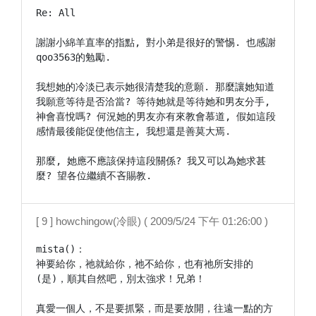
Re: All

謝謝小綿羊直率的指點, 對小弟是很好的警惕. 也感謝
qoo3563的勉勵.

我想她的冷淡已表示她很清楚我的意願. 那麼讓她知道
我願意等待是否洽當? 等待她就是等待她和男友分手, 
神會喜悅嗎? 何況她的男友亦有來教會慕道, 假如這段
感情最後能促使他信主, 我想還是善莫大焉.

那麼, 她應不應該保持這段關係? 我又可以為她求甚
麼? 望各位繼續不吝賜教.
[ 9 ] howchingow(冷眼) ( 2009/5/24 下午 01:26:00 )
mista()：

神要給你，祂就給你，祂不給你，也有祂所安排的
(是)，順其自然吧，別太強求！兄弟！

真愛一個人，不是要抓緊，而是要放開，往遠一點的方