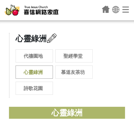
心靈綠洲
代禱園地
聖經學堂
心靈綠洲
慕道友茶坊
詩歌花園
心靈綠洲