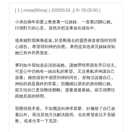
[ 1 ] mista(Mista) ( 2009/5/18 上午 05:05:00 )
小弟自兩年前愛上教會裏一位姊妹. 一直嘗試關心她, 
忖測對方的心意, 當然亦把這事放在禱告中.

後來她對我漸漸疏遠,於是剛過去的靈恩佈道會我特別用
心禱告, 希望得到神的回應, 果然從其他弟兄姊妹得知
她已有外邦男朋友.

事到如今我知道必須祝福她, 讓她帶領男朋友早日信主, 
可是心中仍抱有一絲自私的希望, 又沒勇氣求神讓自己
放棄; 雖然禱告中感受到神的同在, 卻無法說服自己, 
神給的就是最終的答案; 想繼續以朋友的身份關心她, 
卻又怕自己更加難捨難離; 盡量迴避着她, 卻又很嚮往
跟她見面的時間.

我覺得很矛盾, 不知應該向神求甚麼. 好像除了自己放
棄以外, 再沒其他方法解決困局. 在此希望各位不吝賜
教, 或者分享一下見證.
