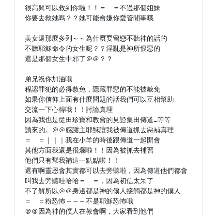
很高興可以救到你啦！！＝　＝不過那個姐妹

你要去救她嗎？？她可能會嫌你愛管閒事哦

美女還那麼多列～～為什麼要留戀不聽神的話的

不聽耶穌命令的女生呢？？淫亂是神所恨惡的

還是那個女生中邪了＠＠？？

弟兄祝你加油哦

程認罪犯的必得赦免，隱藏罪惡的不能被赦免

如果你信仰上面有什麼問題的話我們可以互相幫助

交流一下心得哦！！討論真理

因為我也是從田珍寶和教會的見證集田傳道…等等

讀來的。＠＠感謝主耶穌讓我被傳道抓去惡補真理

＝　＝｜｜｜我在小羊的時後跟傳道一起開會

其他方面我還是很爛啦！！因為被抓去補習

他們只有幫我補這一點點啦！！

還有啊靈恩會其實都可以去旁聽啦，因為傳道他們都會
叫我去旁聽哇哈哈＝　＝，因為初信太呆了

不了解所以＠＠身邊都是神的僕人接觸都是神的僕人
＝　＝粉恐怖～～～不是耶穌恐怖哦

＠＠因為神的僕人在教會啊，大家看到他們
