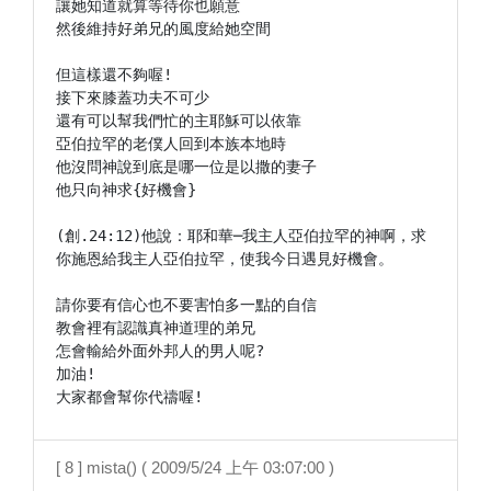
讓她知道就算等待你也願意

然後維持好弟兄的風度給她空間

但這樣還不夠喔!

接下來膝蓋功夫不可少

還有可以幫我們忙的主耶穌可以依靠

亞伯拉罕的老僕人回到本族本地時

他沒問神說到底是哪一位是以撒的妻子

他只向神求{好機會}

(創.24:12)他說：耶和華─我主人亞伯拉罕的神啊，求
你施恩給我主人亞伯拉罕，使我今日遇見好機會。

請你要有信心也不要害怕多一點的自信

教會裡有認識真神道理的弟兄

怎會輸給外面外邦人的男人呢?

加油!

大家都會幫你代禱喔!
[ 8 ] mista() ( 2009/5/24 上午 03:07:00 )