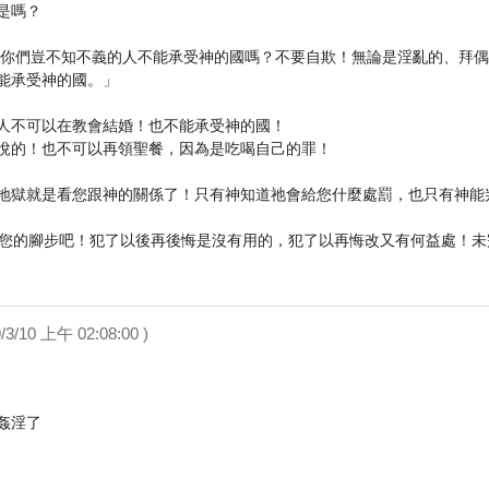
嗎？

：「你們豈不知不義的人不能承受神的國嗎？不要自欺！無論是淫亂的、拜
能承受神的國。」

人不可以在教會結婚！也不能承受神的國！

悅的！也不可以再領聖餐，因為是吃喝自己的罪！

地獄就是看您跟神的關係了！只有神知道祂會給您什麼處罰，也只有神能判
慎您的腳步吧！犯了以後再後悔是沒有用的，犯了以再悔改又有何益處！未
3/10 上午 02:08:00 )
淫了
