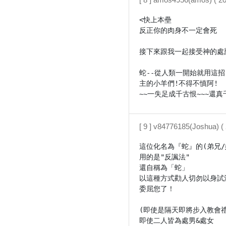
<快上本壘

反正你的肉身不一定會死

接下來跟我一起接受神的處罰
蛇--從人類一開始就用這招
主的小羊們!不得不慎阿!

~~一失足成千古恨~~~還真
[ 9 ] v84776185(Joshua) 
這位化名為『蛇』的(弟兄/姊
用的是"反諷法"

還自稱為「蛇」

以這種方式勸人切勿以身試法
委屈您了！

(即使是隔天即將步入教會禮
即使二人皆為處男&處女
