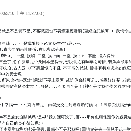
009/3/10 上午 11:27:00 )
是就是不是就不是,不要懷疑也不要鑽聖經漏洞(聖經沒記載阿!).我想你自
單純 .. 但是我怕接下來會發生性行為.~~.

:青少年的兩性關係,在此與你分享!

陴o手 ㄧ壘=接吻 二壘=摸上面 三壘=摸下面 本壘=進入得分

三壘了,你在猶豫是否要回本壘得分,想說食之有味棄之可惜,若魚與熊掌
可收拾,古人云:柳下惠坐懷而不亂—不可能的代誌(除非有特別恩賜如保羅
中的勇士呢!

,所以你~怕~既然怕那就不要上壘阿!或許你會想可是….感覺好好喔!老師說:
樣的賭注是否太大了.可是....不要再可是了!神不是要我們學習忍耐的功


耐3秒中幸福一生中,對方若是主內就交交往到達適婚時候,在主裏接受祝福
另一半不是處女沒關係嗎?是—那我無話可說了,否---那你也應保護你的處男
還有自己的良心都知呢!)

了本壘對你與她都是傷害,最傷心可是耶穌喔!因祂會失去一個兒子或一對兒