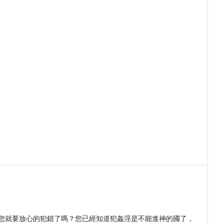
您就要放心的犯錯了嗎？您已經知道犯姦淫是不能進神的國了，