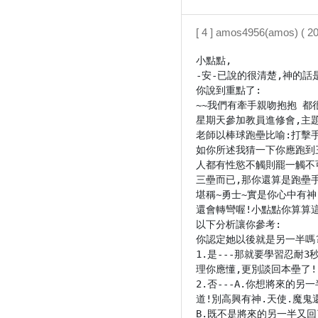
[ 4 ] amos4956(amos) ( 2
小點點,

-安-已說的很清楚,神的話
你說到重點了:

~~我們有牽手親吻抱抱 都很
星期天參加教員進修會,主題
老師以棒球跑壘比喻:打擊手�
如你所述我猜一下你應跑到
人都有性慾不觸則罷一觸不
三壘而已,那你還算是跑壘手
堪稱~勇士~實是你心中有神
還會轉彎喔!小點點你算算這
以下分析讓你參考:

你認定她以後就是另一半嗎?
1.是---那就要學習忍
理你應懂,更別談回本壘了!

2.否---A.你想將來的
道!別高興有神.天使.魔鬼
B.既不是將來的另一半又回