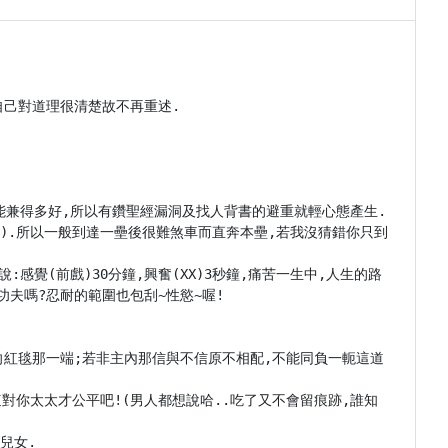
己對道理很清楚故不再重述.

能兼得多好,所以有鑽聖經漏洞及找人背書的避重就輕心態產生.
).所以一般到達一壘後很難煞車而直奔本壘,若我沒猜錯你只到
感覺(前戲)30分鐘,興奮(XX)3秒鐘,痛苦一生中,人生的路
夫嗎?忍耐的範圍也包刮~性慾~喔!

步向紅毯那一端;若非主內那信與不信原不相配,不能同負一軛這道
這對你太太才公平吧!(男人都想說哈..吃了又不會留痕跡,誰知
女.
