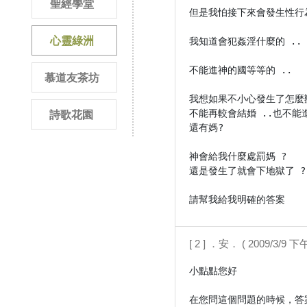
聖經學堂
但是我怕接下來會發生性行為
心靈綠洲
我知道會犯姦淫什麼的 ..

不能進神的國等等的 ..

慕道友茶坊
我想如果不小心發生了怎麼辦
不能再較會結婚 ..也不能進
詩歌花園
還有媽?

神會給我什麼處罰媽 ?

還是發生了就會下地獄了 ?

請幫我給我明確的答案
[ 2 ] ．安． ( 2009/3/9 下午
小點點您好

在您問這個問題的時候，答