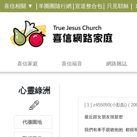
|
|
|
|
喜信相關 ▼
羊圈圈隨行網
宣道整合包
只見耶穌
喜信家庭
喜信福音
網路雜誌
心靈綠洲
[ 1 ] z455050(小點點) ( 20
最近跟女朋友很親密

代禱園地
我們有牽手親吻抱抱 都很單純