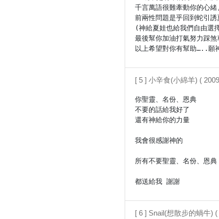
千言萬語很難牽動你的心緒
前兩性問題是乎回到蛇引誘
(神給夏娃也給我們自由選擇
最後幫你加油打氣努力踩煞車
[ 5 ] 小辛食(小綿羊) ( 2009/
你聖靈、名份、恩典

不要的話給我好了

還有神給你的力量

我會很感謝神的

所有不要聖靈、名份、恩典

都送給我 謝謝
[ 6 ] Snail(想散步的蝸牛) ( 