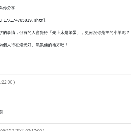
你分享

IFE/X1/4785819.shtml

孕的事情，但有的人會覺得「先上床是笨蛋」，更何況你是主的小羊呢？

兩個人待在燈光好、氣氛佳的地方吧！

:22:00 )
罰
009/3/13 下午 07:17:00 )