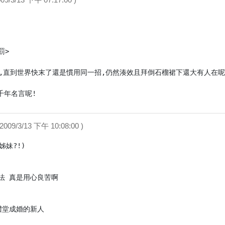
>

,直到世界快末了還是慣用同一招,仍然湊效且拜倒石榴裙下還大有人在呢!
千年名言呢! 
( 2009/3/13 下午 10:08:00 )
妹?!)

 真是用心良苦啊

堂成婚的新人
