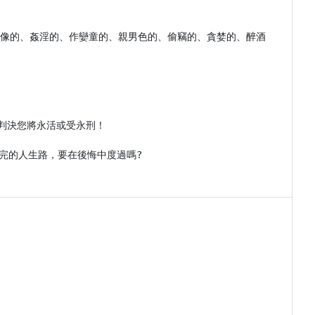
偶像的、姦淫的、作孌童的、親男色的、偷竊的、貪婪的、醉酒
決您將永活或受永刑！

完的人生路，要在後悔中度過嗎?
