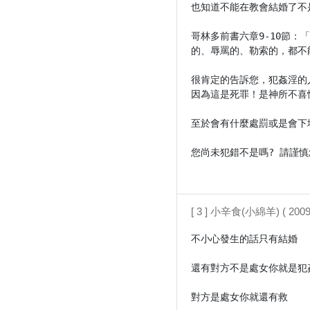
也知道不能在教會結婚了不是
哥林多前書六章9-10節
的、辱罵的、勒索的，都不
很肯定的告訴您，犯姦淫的
因為這是死罪！是神所不喜
至於會有什麼處罰或是會下
您尚未犯錯不是嗎? 請謹
[ 3 ] 小辛食(小綿羊) ( 2009/
不小心發生的話只有結婚

還有對方不是處女你就是犯姦
對方是處女你就還有救