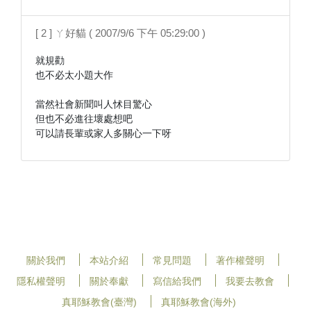
[ 2 ] ㄚ好貓 ( 2007/9/6 下午 05:29:00 )
就規勸

也不必太小題大作

當然社會新聞叫人怵目驚心

但也不必進往壞處想吧

可以請長輩或家人多關心一下呀
關於我們
本站介紹
常見問題
著作權聲明
隱私權聲明
關於奉獻
寫信給我們
我要去教會
真耶穌教會(臺灣)
真耶穌教會(海外)