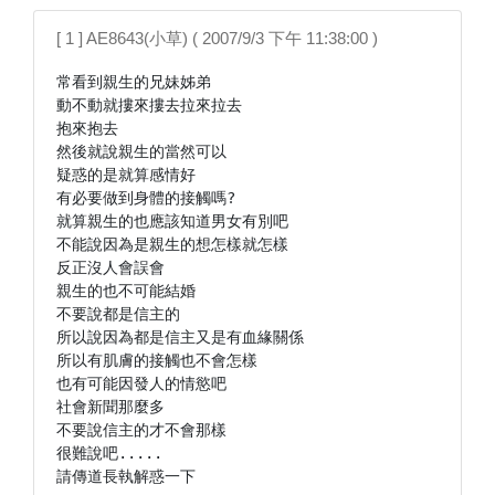
[ 1 ] AE8643(小草) ( 2007/9/3 下午 11:38:00 )
常看到親生的兄妹姊弟

動不動就摟來摟去拉來拉去

抱來抱去

然後就說親生的當然可以

疑惑的是就算感情好

有必要做到身體的接觸嗎?

就算親生的也應該知道男女有別吧

不能說因為是親生的想怎樣就怎樣

反正沒人會誤會

親生的也不可能結婚

不要說都是信主的

所以說因為都是信主又是有血緣關係

所以有肌膚的接觸也不會怎樣

也有可能因發人的情慾吧

社會新聞那麼多

不要說信主的才不會那樣

很難說吧.....

請傳道長執解惑一下