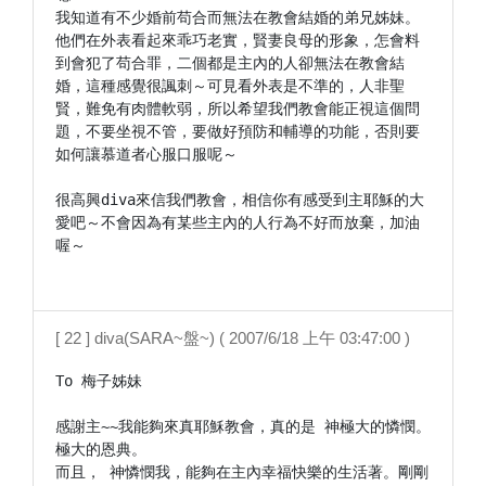
我知道有不少婚前苟合而無法在教會結婚的弟兄姊妹。
他們在外表看起來乖巧老實，賢妻良母的形象，怎會料
到會犯了苟合罪，二個都是主內的人卻無法在教會結
婚，這種感覺很諷刺～可見看外表是不準的，人非聖
賢，難免有肉體軟弱，所以希望我們教會能正視這個問
題，不要坐視不管，要做好預防和輔導的功能，否則要
如何讓慕道者心服口服呢～

很高興diva來信我們教會，相信你有感受到主耶穌的大
愛吧～不會因為有某些主內的人行為不好而放棄，加油
喔～

[ 22 ] diva(SARA~盤~) ( 2007/6/18 上午 03:47:00 )
To 梅子姊妹

感謝主~~我能夠來真耶穌教會，真的是 神極大的憐憫。
極大的恩典。

而且， 神憐憫我，能夠在主內幸福快樂的生活著。剛剛