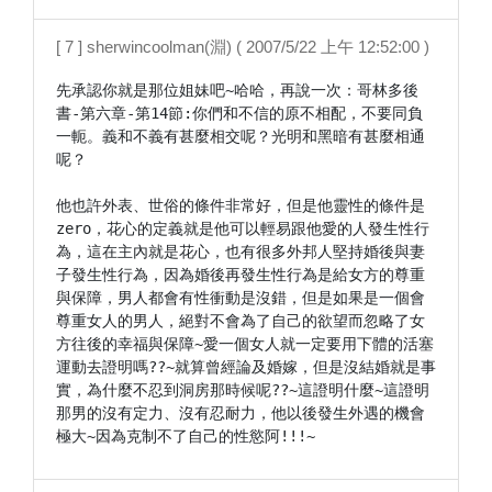
[ 7 ] sherwincoolman(淵) ( 2007/5/22 上午 12:52:00 )
先承認你就是那位姐妹吧~哈哈，再說一次：哥林多後
書-第六章-第14節:你們和不信的原不相配，不要同負
一軛。義和不義有甚麼相交呢？光明和黑暗有甚麼相通
呢？

他也許外表、世俗的條件非常好，但是他靈性的條件是
zero，花心的定義就是他可以輕易跟他愛的人發生性行
為，這在主內就是花心，也有很多外邦人堅持婚後與妻
子發生性行為，因為婚後再發生性行為是給女方的尊重
與保障，男人都會有性衝動是沒錯，但是如果是一個會
尊重女人的男人，絕對不會為了自己的欲望而忽略了女
方往後的幸福與保障~愛一個女人就一定要用下體的活塞
運動去證明嗎??~就算曾經論及婚嫁，但是沒結婚就是事
實，為什麼不忍到洞房那時候呢??~這證明什麼~這證明
那男的沒有定力、沒有忍耐力，他以後發生外遇的機會
極大~因為克制不了自己的性慾阿!!!~