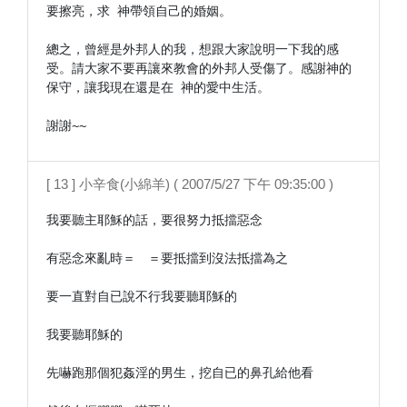
要擦亮，求 神帶領自己的婚姻。

總之，曾經是外邦人的我，想跟大家說明一下我的感
受。請大家不要再讓來教會的外邦人受傷了。感謝神的
保守，讓我現在還是在 神的愛中生活。

謝謝~~
[ 13 ] 小辛食(小綿羊) ( 2007/5/27 下午 09:35:00 )
我要聽主耶穌的話，要很努力抵擋惡念

有惡念來亂時＝　＝要抵擋到沒法抵擋為之

要一直對自已說不行我要聽耶穌的

我要聽耶穌的

先嚇跑那個犯姦淫的男生，挖自已的鼻孔給他看
