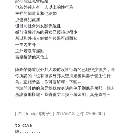
那不能在教會結婚

但若外邦人有一人以上的性行為

主裡的知道又和他結婚

那也算犯姦淫

但目前社會男女關係混亂

婚前沒性行為的男女已經很少很少

所以和外邦人結婚的後果可想而知

一主內主外

主外若沒有淫亂

當婚後請他來信主

陳錦榮傳道說外邦人婚前沒性行為的已經很少很少，跟
你所講的『也有很多外邦人堅持婚後與妻子發生性行
為』互相矛盾，你可否解釋一下呢～

也請問其他的弟兄姊妹你身邊的例子到底是像那一個人
所說得那樣呢～我覺得丈二摸不著金剛，真是奇怪～
[ 21 ] tendgirl(梅子) ( 2007/6/13 上午 09:46:00 )
to diva

嗯.........
