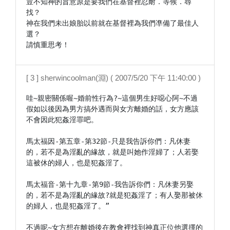
豈不知神的旨意原是要我們在基督裡忍耐．等候．尋
找？

神在我們未出娘胎以前就在基督裡為我們凖備了最佳人
選？

請慎重思考！
[ 3 ] sherwincoolman(淵) ( 2007/5/20 下午 11:40:00 )
哇~親密關係喔~婚前性行為?~這個男生好噁心阿~不過
假如以後因為男方搞外遇而與女方離婚的話，女方應該
不會因此犯姦淫罪吧。

馬太福因-第五章-第32節-只是我告訴你們：凡休妻
的，若不是為淫亂的緣故，就是叫她作淫婦了；人若娶
這被休的婦人，也是犯姦淫了。　

馬太福音-第十九章-第9節-我告訴你們：凡休妻另娶
的，若不是為淫亂的緣故?就是犯姦淫了；有人娶那被休
的婦人，也是犯姦淫了。”　

不過呢~女方想在離婚後在教會裡找到神真正位他選擇的