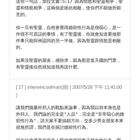
送你一句話，加拉太書:5:17 因為情慾和聖靈相爭，聖
靈和情慾相爭，這兩個是彼此相敵，使你們不能做所願
意的。

你一旦有聖靈，自然會覺得婚前性行為是很噁心，是一
件很不可原諒的事情，有了聖靈後，你就會知道要做那
件事只能與神認同的另一半做。因為聖靈跟情慾是相敵
的。

如果沒聖靈的朋友，感快求，因為那是進天國的門票，
有聖靈後自然就知道我再說什麼。
[ 17 ] sherwincoolman(淵) ( 2007/5/28 下午 11:41:00
)
讓我們拋棄外邦人的觀點來論事，因為我以前本身也是
外邦人。我們論的完全是"人品"，完全是"非常噁心的婚
前性行為"，請大家不要搞錯方向，交多少男女朋友本來
就無所謂，我們是在探討婚前性行為。
