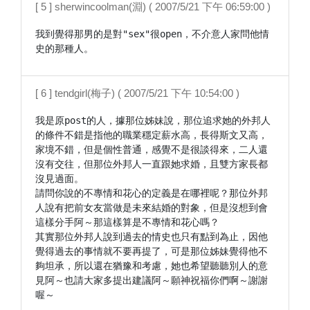
[ 5 ] sherwincoolman(淵) ( 2007/5/21 下午 06:59:00 )
我到覺得那男的是對"sex"很open，不介意人家問他情
史的那種人。
[ 6 ] tendgirl(梅子) ( 2007/5/21 下午 10:54:00 )
我是原post的人，據那位姊妹說，那位追求她的外邦人
的條件不錯是指他的職業穩定薪水高，長得斯文又高，
家境不錯，但是個性普通，感覺不是很談得來，二人還
沒有交往，但那位外邦人一直跟她求婚，且雙方家長都
沒見過面。

請問你說的不專情和花心的定義是在哪裡呢？那位外邦
人說有把前女友當做是未來結婚的對象，但是沒想到會
這樣分手阿～那這樣算是不專情和花心嗎？

其實那位外邦人說到過去的情史也只有點到為止，因他
覺得過去的事情就不要再提了，可是那位姊妹覺得他不
夠坦承，所以還在猶豫和考慮，她也希望聽聽別人的意
見阿～也請大家多提出建議阿～願神祝福你們啊～謝謝
喔～