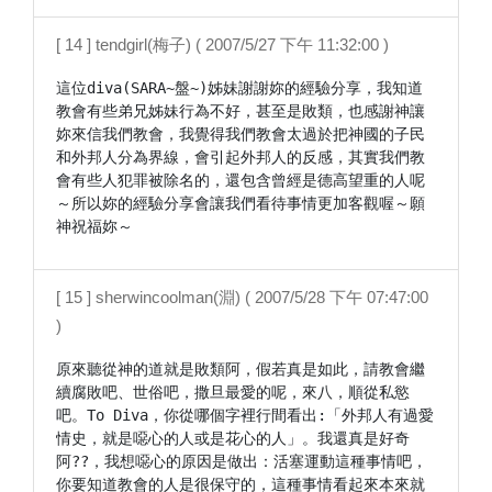
[ 14 ] tendgirl(梅子) ( 2007/5/27 下午 11:32:00 )
這位diva(SARA~盤~)姊妹謝謝妳的經驗分享，我知道
教會有些弟兄姊妹行為不好，甚至是敗類，也感謝神讓
妳來信我們教會，我覺得我們教會太過於把神國的子民
和外邦人分為界線，會引起外邦人的反感，其實我們教
會有些人犯罪被除名的，還包含曾經是德高望重的人呢
～所以妳的經驗分享會讓我們看待事情更加客觀喔～願
神祝福妳～
[ 15 ] sherwincoolman(淵) ( 2007/5/28 下午 07:47:00
)
原來聽從神的道就是敗類阿，假若真是如此，請教會繼
續腐敗吧、世俗吧，撒旦最愛的呢，來八，順從私慾
吧。To Diva，你從哪個字裡行間看出:「外邦人有過愛
情史，就是噁心的人或是花心的人」。我還真是好奇
阿??，我想噁心的原因是做出：活塞運動這種事情吧，
你要知道教會的人是很保守的，這種事情看起來本來就