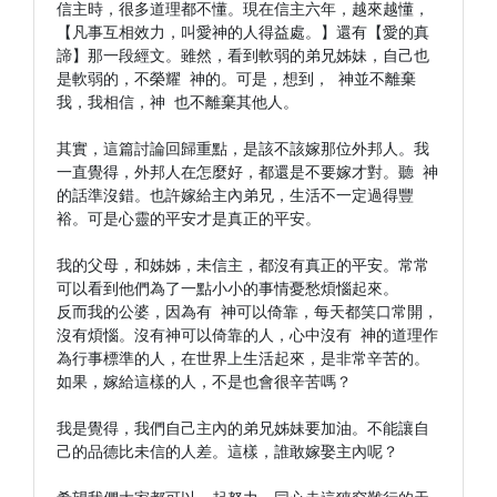
信主時，很多道理都不懂。現在信主六年，越來越懂，
【凡事互相效力，叫愛神的人得益處。】還有【愛的真
諦】那一段經文。雖然，看到軟弱的弟兄姊妹，自己也
是軟弱的，不榮耀 神的。可是，想到， 神並不離棄
我，我相信，神 也不離棄其他人。

其實，這篇討論回歸重點，是該不該嫁那位外邦人。我
一直覺得，外邦人在怎麼好，都還是不要嫁才對。聽 神
的話準沒錯。也許嫁給主內弟兄，生活不一定過得豐
裕。可是心靈的平安才是真正的平安。

我的父母，和姊姊，未信主，都沒有真正的平安。常常
可以看到他們為了一點小小的事情憂愁煩惱起來。

反而我的公婆，因為有 神可以倚靠，每天都笑口常開，
沒有煩惱。沒有神可以倚靠的人，心中沒有 神的道理作
為行事標準的人，在世界上生活起來，是非常辛苦的。 
如果，嫁給這樣的人，不是也會很辛苦嗎？

我是覺得，我們自己主內的弟兄姊妹要加油。不能讓自
己的品德比未信的人差。這樣，誰敢嫁娶主內呢？
