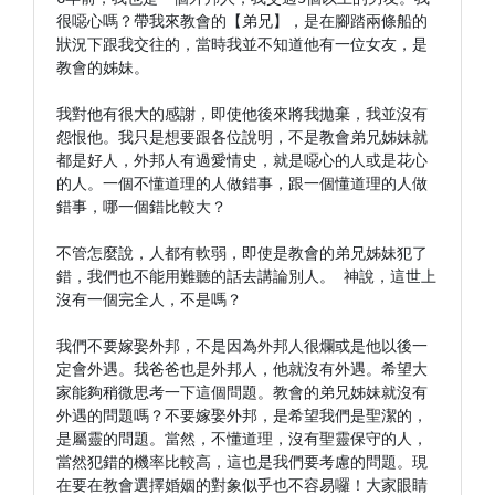
很噁心嗎？帶我來教會的【弟兄】，是在腳踏兩條船的
狀況下跟我交往的，當時我並不知道他有一位女友，是
教會的姊妹。

我對他有很大的感謝，即使他後來將我拋棄，我並沒有
怨恨他。我只是想要跟各位說明，不是教會弟兄姊妹就
都是好人，外邦人有過愛情史，就是噁心的人或是花心
的人。一個不懂道理的人做錯事，跟一個懂道理的人做
錯事，哪一個錯比較大？

不管怎麼說，人都有軟弱，即使是教會的弟兄姊妹犯了
錯，我們也不能用難聽的話去講論別人。 神說，這世上
沒有一個完全人，不是嗎？

我們不要嫁娶外邦，不是因為外邦人很爛或是他以後一
定會外遇。我爸爸也是外邦人，他就沒有外遇。希望大
家能夠稍微思考一下這個問題。教會的弟兄姊妹就沒有
外遇的問題嗎？不要嫁娶外邦，是希望我們是聖潔的，
是屬靈的問題。當然，不懂道理，沒有聖靈保守的人，
當然犯錯的機率比較高，這也是我們要考慮的問題。現
在要在教會選擇婚姻的對象似乎也不容易囉！大家眼睛