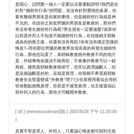
是噁心，試問愛一個人一定要以活塞運動證明?我們是在
針對"婚前性行為"的問題，並沒有針對愛情的多寡，你
要有幾個男朋友是你家的事情，但是婚前性行為就是神
不允的。你說你之前批劈腿的男朋友是教會的，那你們
有沒有發生婚前性行為呢?男女朋友一定要做愛?就算你
以前是外邦人不知道不能婚前性行為，在你接納主耶穌
成為你的救主後，你還有沒有再犯?你有沒有痛定思痛的
悔改?~而你那位劈腿的教會男友假若真的有發生婚前性
行為，那他也玩蛋了，真耶穌教會跟外教會不同的地方
是，作錯事悔改後決不能再犯，不會像外教會可以一錯
再錯。雖然真耶穌教會很保守，也常以真理論斷人，但
是這個論斷是好的，這就是真理，你我都不希望真耶穌
教會失去聖靈變成"外教會"吧??少在那裡用看似合理的
世俗觀點挑戰真理，你若是不接受真理，信主後還搞以
前外邦人的行為，那你大可離開本教會。
[ 16 ] sherwincoolman(淵) ( 2007/5/28 下午 11:25:00
)
其實不管是罪人、外邦人，只要誠心悔改都可歸到主面