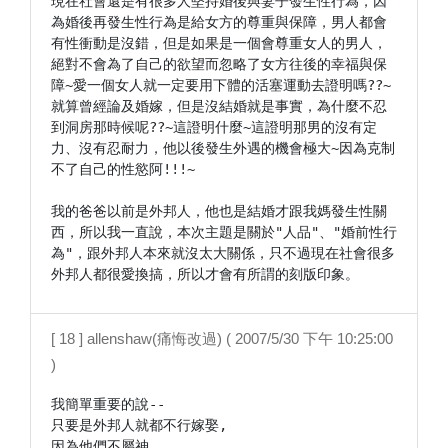
現在社會還是有很多人堅持婚後與妻子發生性行為，因
為婚後再發生性行為是給女方的尊重與保障，男人都會
有性衝動是沒錯，但是如果是一個會尊重女人的男人，
絕對不會為了自己的欲望而忽略了女方往後的幸福與保
障~愛一個女人就一定要用下體的活塞運動去證明嗎??~
就算曾經論及婚嫁，但是沒結婚就是事實，為什麼不忍
到洞房那時候呢??~這證明什麼~這證明那男的沒有定
力、沒有忍耐力，他以後發生外遇的機會極大~因為克制
不了自己的性慾阿!!!~

我的爸爸以前是外邦人，他也是結婚才跟我媽發生性關
西，所以我一直說，本次主題是關於"人品"、"婚前性行
為"，跟外邦人本來就沒太大關係，只不過現在社會很多
外邦人都很愛換搞，所以才會有所謂的刻版印象。
[ 18 ] allenshaw(痛悔改過) ( 2007/5/30 下午 10:25:00
)
我簡單重要的說--

只要是外邦人就都不行嫁娶,

因為他們不屬神.
