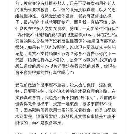
前，教會並沒有排擠外邦人，只是不要每次都用外邦人
的眼光來要求教會，以世俗的眼光挑戰真理，以人的思
維抗拒神性。既然受洗皈依基督，就要有基督徒的樣
子，最起碼的十戒就要開始守。而且我一直搞不懂，為
什麼現在很多人交男女朋友、劈腿，一定要發生性關係?
~為什麼不能純純的愛?真的很想請教diva，你在跟那位
劈腿的男友交往時有沒有發生性關係?~如果沒有那真的
很好，如果有的話也沒關係，以你現在受洗皈依主後的
感想，還支不支持婚前性行為？你會不會告訴你的下一
代說，婚前性行為是不對的，是會下地獄的?~我真的很
想知道你的想法?~以你得受洗後得靈洗的感覺，你現在
會不會覺得婚前性行為很噁心??

受洗前做過什麼事都不重要，殺人搶劫也好，淫亂也
好，只要受洗後，真心追求神的道才是真理的道路。在
接觸真教會前，我也是不折不扣的"外邦人"，以前的我
也覺得教會很機車，規定一堆東西，很多事情都不能
作，因為那時候得我用世俗的眼光看教會。但是自從我
求到聖靈、懂得看聖經，就發現其實很多事情是神說不
能做的，而不是教會本身。
