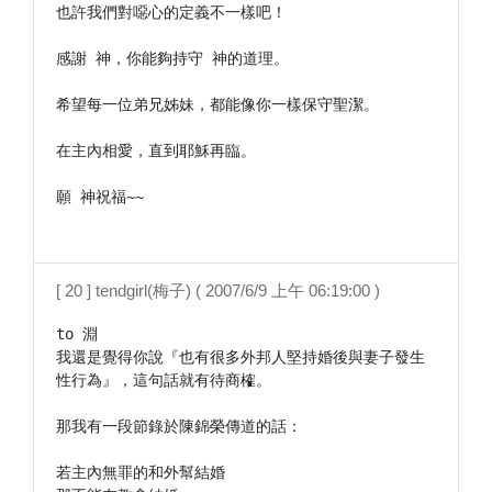
也許我們對噁心的定義不一樣吧！

感謝 神，你能夠持守 神的道理。

希望每一位弟兄姊妹，都能像你一樣保守聖潔。

在主內相愛，直到耶穌再臨。

願 神祝福~~

[ 20 ] tendgirl(梅子) ( 2007/6/9 上午 06:19:00 )
to 淵

我還是覺得你說『也有很多外邦人堅持婚後與妻子發生
性行為』，這句話就有待商榷。

那我有一段節錄於陳錦榮傳道的話：

若主內無罪的和外幫結婚
