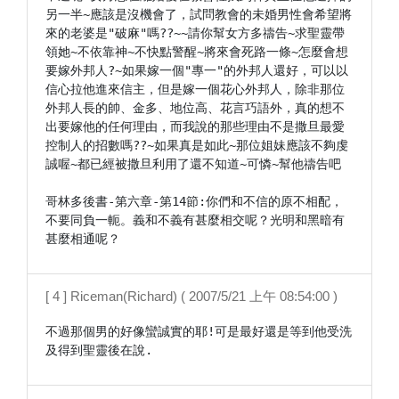
另一半~應該是沒機會了，試問教會的未婚男性會希望將
來的老婆是"破麻"嗎??~~請你幫女方多禱告~求聖靈帶
領她~不依靠神~不快點警醒~將來會死路一條~怎麼會想
要嫁外邦人?~如果嫁一個"專一"的外邦人還好，可以以
信心拉他進來信主，但是嫁一個花心外邦人，除非那位
外邦人長的帥、金多、地位高、花言巧語外，真的想不
出要嫁他的任何理由，而我說的那些理由不是撒旦最愛
控制人的招數嗎??~如果真是如此~那位姐妹應該不夠虔
誠喔~都已經被撒旦利用了還不知道~可憐~幫他禱告吧

哥林多後書-第六章-第14節:你們和不信的原不相配，
不要同負一軛。義和不義有甚麼相交呢？光明和黑暗有
甚麼相通呢？
[ 4 ] Riceman(Richard) ( 2007/5/21 上午 08:54:00 )
不過那個男的好像蠻誠實的耶!可是最好還是等到他受洗
及得到聖靈後在說. 