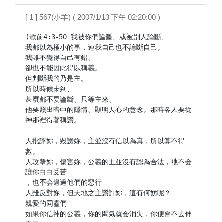
[ 1 ] 567(小羊) ( 2007/1/13 下午 02:20:00 )
(歌前4:3-50 我被你們論斷、或被別人論斷、

我都以為極小的事．連我自己也不論斷自己。

我雖不覺得自己有錯、

卻也不能因此得以稱義。

但判斷我的乃是主。

所以時候未到、

甚麼都不要論斷、只等主來、

他要照出暗中的隱情、顯明人心的意念。那時各人要從
神那裡得著稱讚。

人批評妳，毀謗妳，主並沒有信以為真，所以算不得
數。

人攻擊妳，傷害妳，公義的主並沒有認為合法，衪不会
讓你白白受苦

，也𣎴会遍過他們的惡行

人雖反對妳，但天地之主讚許妳，這有何妨呢？

親愛的同靈們

如果你信神的公義，你的悶氣就会消失，你便會不去伸