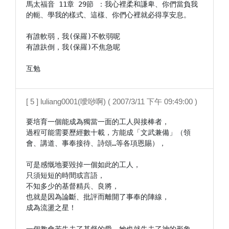
馬太福音 11章 29節 ：我心裡柔和謙卑、你們當負我
的軛、學我的樣式、這樣、你們心裡就必得享安息。

有誰軟弱，我(保羅)不軟弱呢

有誰趺倒，我(保羅)不焦急呢

互勉
[ 5 ] luliang0001(噯唦啊) ( 2007/3/11 下午 09:49:00 )
要培育一個能成為獨當一面的工人與接棒者，

過程可能需要歷經數十載，方能成「文武兼備」（領
會、講道、事奉接待、詩頌…等各項恩賜），

可是感慨地要毀掉一個如此的工人，

只須短短的時間或言語，

不知多少的基督精兵、良將，

也就是因為論斷、批評而離開了事奉的陣線，

成為流盪之星！
