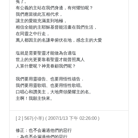
寃了。

有公義的主站在我們身邊，有何懼怕呢？

我們應當彼此互相代求，

讓主的愛能充滿直到地極，

相信全能的主耶穌基督能活畫在我們生活，

在同靈之中行走，

萬人都因主的名謙卑俯伏在地，感念主的大愛

塩就是需要聖靈才能做為合適塩

世上的光更要靠着聖靈才能普照萬人

人算什麼呢？神竟眷顧我們呢？

我們要用靈禱告、也要用悟性禱告．

我們要用靈歌唱、也要用悟性歌唱。

口唱心和讚美主，大地齊頌榮耀主的名。

[ 2 ] 567(小羊) ( 2007/1/13 下午 02:26:00 )
修正：也𣎴会遍過他們的惡行

：為也𣎴会漏過他們的惡行