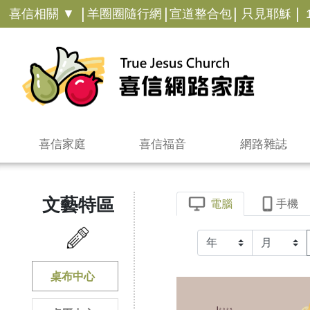
|
|
|
|
喜信相關 ▼
羊圈圈隨行網
宣道整合包
只見耶穌
喜信家庭
喜信福音
網路雜誌
文藝特區
電腦
手機
桌布中心