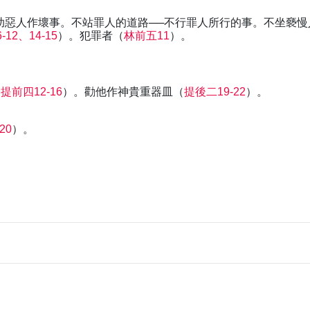
助惡人作壞事。不站罪人的道路──不行罪人所行的事。不坐褻慢
12、14-15
）。犯罪者（
林前五11
）。
（
提前四12-16
）。勸他作神貴重器皿（
提後二19-22
）。
20
）。