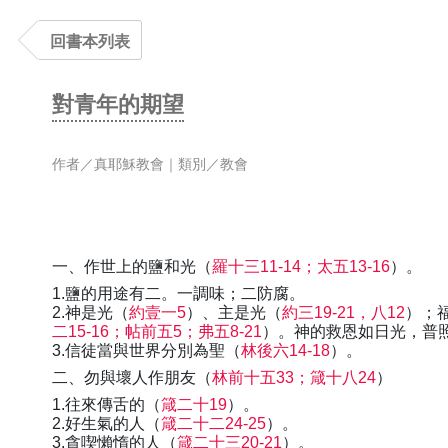
回書本列表
對青年的期望
作者／真耶穌教會｜類別／教會
一、作世上的鹽和光（
羅十三11-14；太五13-16
）。
1.鹽的用途有二。一調味；二防腐。
2.神是光（
約壹一5
）、主是光（
約三19-21，八12
）；
二15-16；帖前五5；弗五8-21
）。神的救恩如日光，普
3.信徒當與世界分別為聖（
林後六14-18
）。
二、勿與壞人作朋友（
林前十五33；箴十八24
）
1.往來傳舌的（
箴二十19
）。
2.好生氣的人（
箴二十二24-25
）。
3.貪喫懶惰的人（
箴二十三20-21
）。