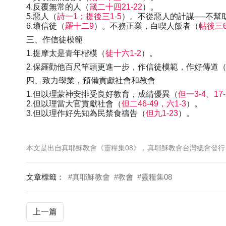
4.反覆無常的人（
箴二十四21-22
）。
5.惡人（
詩一1；提後三1-5
）。不從惡人的計謀──不幫
6.壞信徒（
羅十二9
）。不務正業，白喫人飯者（
帖後三6-
三、作信徒模範
1.提摩太是青年楷模（
徒十六1-2
）。
2.保羅勸他百尺竿頭更進一步，作信徒模範，作好傳道
四、致力學業，預備貢獻社會和教會
1.但以理蒙神安排受良好教育，成綪優異（
但一3-4、17-
2.但以理當大官貢獻社會（
但二46-49，六1-3
）。
3.但以理作好先知為民禁食禱告（
但九1-23
）。
本文是出自真耶穌教會《靈糧集08》，真耶穌教會台灣總會發行
文章標籤：
#真耶穌教會
#教會
#靈糧集08
上一篇