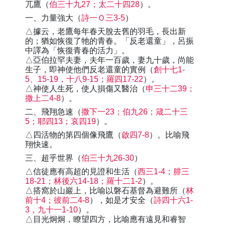
兀鷹（
伯三十九27；太二十四28
）。
一、力量強大（
詩一Ｏ三3-5
）
△據云，老鷹每年春天脫去舊的羽毛，長出新
的；猶如恢復了牠的青春。「反老還童」，呂振
中譯為「恢復青春的活力」。
△亞伯拉罕夫妻，夫年一百歲，妻九十歲，尚能
生子，即神使他們反老還童的實例（
創十七1-
5、15-19，十八9-15；羅四17-22
）。
△神使人生死，使人損傷又醫治（
申三十二39；
撒上二4-8
）。
二、飛翔急速（
撒下一23；伯九26；箴二十三
5；耶四13；哀四19
）。
△四活物的第四個像飛鷹（
啟四7-8
）。比喻飛
翔快速。
三、超乎世界（
伯三十九26-30
）
△信徒應有高超的見證和生活（
西三1-4；腓三
18-21；林後六14-18；羅十二1-2
）。
△搭窩於山巖上，比喻以磐石基督為避難所（
林
前十4；彼前二4-8
），如是才安全（
詩四十六1-
3，九十一1-10
）。
△目光炯炯，瞭望四方，比喻應有遠見和睿智