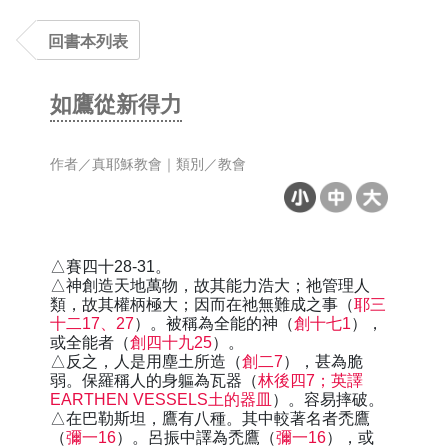
回書本列表
如鷹從新得力
作者／真耶穌教會｜類別／教會
△賽四十28-31。
△神創造天地萬物，故其能力浩大；祂管理人
類，故其權柄極大；因而在祂無難成之事（
耶三
十二17、27
）。被稱為全能的神（
創十七1
），
或全能者（
創四十九25
）。
△反之，人是用塵土所造（
創二7
），甚為脆
弱。保羅稱人的身軀為瓦器（
林後四7；英譯
EARTHEN VESSELS土的器皿
）。容易摔破。
△在巴勒斯坦，鷹有八種。其中較著名者禿鷹
（
彌一16
）。呂振中譯為禿鷹（
彌一16
），或