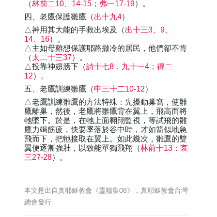
（
林前二10、14-15；弗一17-19
）。
四、老鷹保護雛鷹（
出十九4
）
△神用其大能的手救出埃及（
出十三3、9、
14、16
）。
△主如母雞想保護耶路撒冷的居民，他們卻不肯
（
太二十三37
）。
△投靠神翅膀下（
詩十七8，九十一4；得二
12
）。
五、老鷹訓練雛鷹（
申三十二10-12
）
△老鷹訓練雛鷹的方法特殊：先擾動巢窩，使雛
鷹離巢，然後，老鷹將雛鷹背在翼上，飛高而將
牠墜下。於是，在牠上面翱翔監視，等試飛的雛
鷹力竭筋疲，快要墜落於谷中時，才如箭似地急
飛而下，把牠接取在翼上。如此幾次，雛鷹的雙
翼便逐漸強壯，以致能單獨飛翔（
林前十13；哀
三27-28
）。
本文是出自真耶穌教會《靈糧集08》，真耶穌教會台灣
總會發行