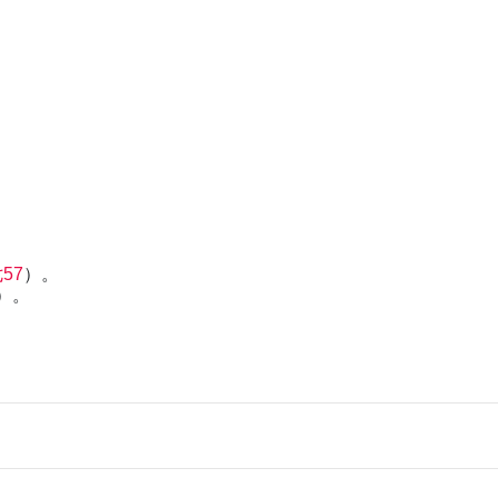
57
）。
）。