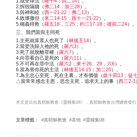
1.成全律法（
羅十4；西二14
）。
2.拆毀隔牆（
弗二14；加三28
）。
3.與神和睦（
西一21-22；弗二13
）。
4.敗壞撒但（
來二14-15；路十一21-22
）。
5.稱義得救（
羅五18，三25；約三17-18；彼前二24
）。
三、我們當與主同死
1.主死就算眾人也死了（
林後五14
）。
2.當受洗歸入祂的死（
羅六3
）。
3.死了就脫離罪權（
羅六7
）。
4.向罪看自己是死的（
羅六11
）。
5.不可再在罪中活（
羅六2；來十26、29，六6
）。
6.當為替你死的主活（
林後五14-15；加二20
）。
7.為主忠心至死，死在主裏，才有價值（
啟十四13；徒七
△當常常感念主恩，思念主死，追求天上的事（
西三2-3
本文是出自真耶穌教會《靈糧集08》，真耶穌教會台灣總會發行
文章標籤：
#真耶穌教會
#其他
#靈糧集08