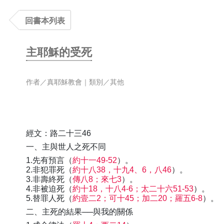
回書本列表
主耶穌的受死
作者／真耶穌教會｜類別／其他
經文：路二十三46
一、主與世人之死不同
1.先有預言（
約十一49-52
）。
2.非犯罪死（
約十八38，十九4、6，八46
）。
3.非壽終死（
傳八8；來七3
）。
4.非被迫死（
約十18，十八4-6；太二十六51-53
）。
5.替罪人死（
約壹二2；可十45；加二20；羅五6-8
）。
二、主死的結果──與我的關係