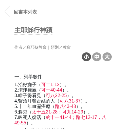
回書本列表
主耶穌行神蹟
作者／真耶穌教會｜類別／教會
一、列舉數件
1.治好癱子（
可二1-12
）。
2.潔淨痲瘋（
可一40-44
）。
3.瞎子得看見（
可八22-25
）。
4.醫治耳聾舌結的人（
可八31-37
）。
5.十二年血漏痊癒（
路八43-48
）。
6.趕鬼（
太十五21-28；可九14-29
）。
7.叫死人復活（
約十一41-44；路七12-17，八
49-55
）。