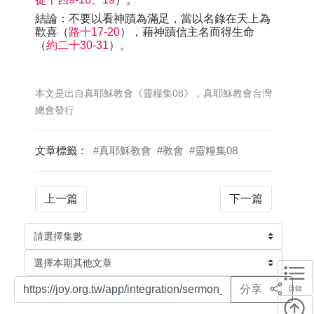
結論：不要以看神蹟為滿足，當以名錄在天上為
歡喜（
路十17-20
），藉神蹟信主名而得生命
（
約二十30-31
）。
本文是出自真耶穌教會《靈糧集08》，真耶穌教會台灣
總會發行
文章標籤：
#真耶穌教會
#教會
#靈糧集08
上一篇
下一篇
分享
目錄