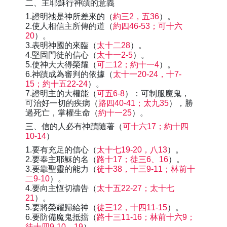
二、主耶穌行神蹟的意義
1.證明祂是神所差來的（
約三2，五36
）。
2.使人相信主所傳的道（
約四46-53；可十六
20
）。
3.表明神國的來臨（
太十二28
）。
4.堅固門徒的信心（
太十一2-5
）。
5.使神大大得榮耀（
可二12；約十一4
）。
6.神蹟成為審判的依據（
太十一20-24，十7-
15；約十五22-24
）。
7.證明主的大權能（
可五6-8
）：可制服魔鬼，
可治好一切的疾病（
路四40-41；太九35
），勝
過死亡，掌權生命（
約十一25
）。
三、信的人必有神蹟隨著（
可十六17；約十四
10-14
）
1.要有充足的信心（
太十七19-20，八13
）。
2.要奉主耶穌的名（
路十17；徒三6、16
）。
3.要靠聖靈的能力（
徒十38，十三9-11；林前十
二9-10
）。
4.要向主恆切禱告（
太十五22-27；太十七
21
）。
5.要將榮耀歸給神（
徒三12，十四11-15
）。
6.要防備魔鬼抵擋（
路十三11-16；林前十六9；
徒十四9-10、19
）。