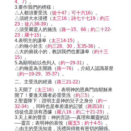
4、7
）。
3.要作我們的榜樣：
△人都須要受洗（
徒十47；可十六16
）。
△須經大水浸禮（
太三16；詩七十七19；約三
23；徒八38-39
）。
△須受屬靈人的施洗（
路一15、66；約二十22-
23；羅十15
）。
4.表明主的謙卑（
太三14-15
）。
△約翰小於主（
約三28、30，五35-36
）。
△大的俯就小的，教訓我們也要謙卑（
約十三
15
）。
5.為顯明給以色列人（
約一29-31
）。
△約翰是為主開路（
路一76
），介紹人認識基督
（
約一19-29、35-37
）。
二、主受洗的經過（
路三21-22
）
1.天開了（
太三16
）：表明神的恩典門由耶穌來
開了！要進天國者必需受洗（
約三5
）。
2.聖靈降下：證明主是神的兒子之身分（
約一
32-34
），同時也是奉差遣的記號（
路四18
）；
信徒也是須有憑據（
羅八16；約二十21-23
）。
3.天上來的聲音：神的言語──真理和屬靈的話
──靈言；表明神的喜悅（
羅五5；約十4-5
）。
△由主的受洗知道，洗禮與得救有密切的關係。