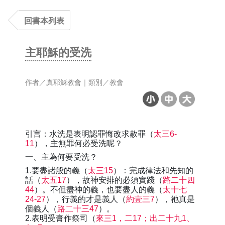
回書本列表
主耶穌的受洗
作者／真耶穌教會｜類別／教會
引言：水洗是表明認罪悔改求赦罪（
太三6-
11
），主無罪何必受洗呢？
一、主為何要受洗？
1.要盡諸般的義（
太三15
）：完成律法和先知的
話（
太五17
），故神安排的必須實踐（
路二十四
44
）。不但盡神的義，也要盡人的義（
太十七
24-27
），行義的才是義人（
約壹三7
），祂真是
個義人（
路二十三47
）。
2.表明受膏作祭司（
來三1，二17；出二十九1、