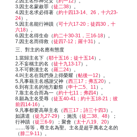
2.因主名作神兒女（
約一12
）。
3.因主名蒙赦罪（
徒二38
）。
4.因主名求必得著（
約十四13-14、26，十六23-
24
）。
5.因主名能行神蹟（
可十六17-20；徒四30，十
六18
）。
6.因主名得生命（
約二十30-31，三16-18
）。
7.因主名而得救（
徒四7-12；羅十31
）。
三、對主的名應有態度
1.當歸主名下（
耶十五16；徒十五14
）。
2.不妄稱主的名（
徒十九13-17
）。
3.不可褻瀆主名（
羅二24
）。
4.叫主名在我們身上得榮耀（
帖後一12
）。
5.凡事藉主名感謝父神（
西三17；弗五20
）。
6.到有主名的地方獻祭（
申十二5、11
）。
7.靠主名合而為一（
約十七11；弗四4
）。
8.願為主名受辱（
徒五40-41；約十五18-21；彼
前四14-16
）。
9.凡事都要高舉主名（
西三17；詩三十四3
）。
如講道（
徒九27-29
）；施洗（
徒二38、48
）；
行神蹟（
徒三6-9
）；聚會（
太十八19、20
）
……等等，尊主名為聖。主名是超乎萬名之名的
（
腓二9-11
）。