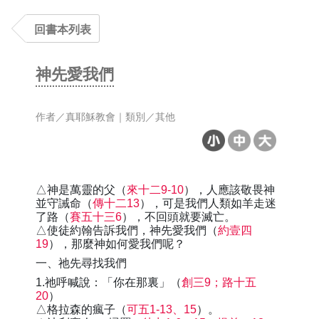
回書本列表
神先愛我們
作者／真耶穌教會｜類別／其他
△神是萬靈的父（
來十二9-10
），人應該敬畏神
並守誡命（
傳十二13
），可是我們人類如羊走迷
了路（
賽五十三6
），不回頭就要滅亡。
△使徒約翰告訴我們，神先愛我們（
約壹四
19
），那麼神如何愛我們呢？
一、祂先尋找我們
1.祂呼喊說：「你在那裏」（
創三9；路十五
20
）
△格拉森的瘋子（
可五1-13、15
）。