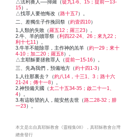
△法利賽人──掃羅（
徒九1-6、15；提前一13-
15
）。
△找罪人要他悔改（
路十五7
）。
二、差獨生子作挽回祭（
約壹四10
）
1.人類的失敗（
羅五12；羅三23
）。
2.牛、羊的贖罪祭（
利四22-24、26；來九22；
利十七11
）。
3.牛羊不能除罪，主作神的羔羊（
約一29；來十
4-10；加二20；羅五8
）。
△主耶穌要拯救罪人（
提前一15-16
）。
三、先為我們，預備地方（
約十四1-3
）
1.人往那裏去？（
約八14，十三1、3；路十六
21-24；傳十一8
）。
2.神預備天國（
太二十五34-35；啟二十一1、
4
）。
3.有這盼望的人，能安然去世（
路二28-32；腓
一23
）。
本文是出自真耶穌教會《靈糧集08》，真耶穌教會台灣
總會發行