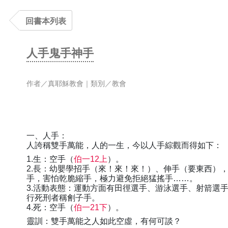
回書本列表
人手鬼手神手
作者／真耶穌教會｜類別／教會
一、人手：
人誇稱雙手萬能，人的一生，今以人手綜觀而得如下：
1.生：空手（
伯一12上
）。
2.長：幼嬰學招手（來！來！來！）、伸手（要東西）
手，害怕乾脆縮手，極力避免拒絕猛搖手……。
3.活動表態：運動方面有田徑選手、游泳選手、射箭選
行死刑者稱劊子手。
4.死：空手（
伯一21下
）。
靈訓：雙手萬能之人如此空虛，有何可談？