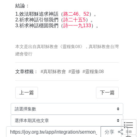
結論：
1.效法耶穌追求神話（
路二46、52
）。
2.祈求神話引領我們（
詩二十五5
）。
3.祈求神話穩固我們（
詩一一九133
）。
本文是出自真耶穌教會《靈糧集08》，真耶穌教會台灣
總會發行
文章標籤：
#真耶穌教會
#靈修
#靈糧集08
上一篇
下一篇
分享
目錄