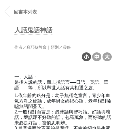
回書本列表
人話鬼話神話
作者／真耶穌教會｜類別／靈修
一、人話：
是指人說的話，而非指語言──日語、英語、華
語……等，所以舉世人話有其相通之處。
1.依年齡約略分是：幼子無稽之童言，青少年血
氣方剛之硬話，成年男女綿綿心語，老年相對唏
噓無語問蒼天。
2.一般相對而言是：愚昧話與智巧話。好話與壞
話，壞話即不好聽的話，包羅萬象，而好聽的話
未必是好話，當慎思明辨。
3.最普遍而說不完的是閒話，不幸的卻也是生死