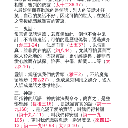
相關，審判的依據（
太十二36-37
）。
4.最好笑而喜歡說的是笑話，別人的笑話才好
笑，自己的笑話不好，因此可憐的世人，在笑話
之背後總隱藏難言的苦衷。
二、鬼話：
常言道鬼話連篇，若真個如此，倒也不會中鬼
計，不肯聽鬼話，可怕的是歷經偽裝，透過媒介
（
創三1-24
），似是而非（
太五37
），以假亂
真，並非實在的話（
約八44
），尤其可怕厲害而
致人於死地的，盡說實話，更引經據典，卻非憑
愛心說而存試探、陷害、中傷、離間……等（
太
四3-10
）。
靈訓：當謹慎我們的舌頭（
雅三2
），不給魔鬼
留地步（
弗四27
），免成魔鬼利用之媒介，陷入
人話成鬼話之悲慘地步。
三、神話：
即指神的話語，神的律法與命令，簡言之，是整
部聖經（
提後三16
），是誠誠實實的話（
詩一一
九160
），是充滿了愛的實話，叫我們得甘甜
（
詩十九7-11
），叫我們得安穩（
詩一一九
105
），更叫我們識破鬼話，勝過魔鬼（
來四12-
13；詩一一九97-98；太四3-10
）。