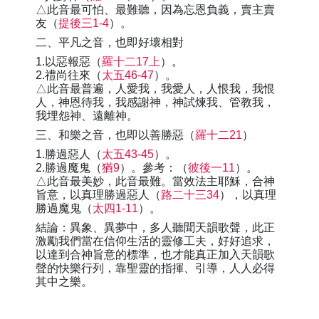
△此音最可怕、最難聽，因為忘恩負義，賣主賣
友（
提後三1-4
）。
二、平凡之音，也即好壞相對
1.以惡報惡（
羅十二17上
）。
2.禮尚往來（
太五46-47
）。
△此音最普遍，人愛我，我愛人，人恨我，我恨
人，神恩待我，我感謝神，神試煉我、管教我，
我埋怨神、遠離神。
三、和樂之音，也即以善勝惡（
羅十二21
）
1.勝過惡人（
太五43-45
）。
2.勝過魔鬼（
猶9
）。參考：（
彼後一11
）。
△此音最美妙，此音最難。當效法主耶穌，合神
旨意，以真理勝過惡人（
路二十三34
），以真理
勝過魔鬼（
太四1-11
）。
結論：異象、異夢中，多人聽聞天韻歌聲，此正
激勵我們當在信仰生活的靈修工夫，好好追求，
以達到合神旨意的標準，也才能真正加入天韻歌
聲的快樂行列，靠聖靈的指揮、引導，人人必得
其中之樂。