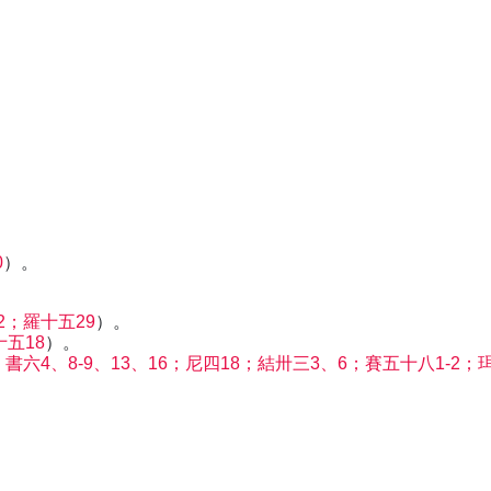
0
）。
2；羅十五29
）。
十五18
）。
六4、8-9、13、16；尼四18；結卅三3、6；賽五十八1-2；珥
。