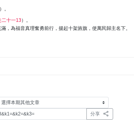
）。
徒二十一13
）。
充滿，為福音真理奮勇前行，揚起十架旌旗，使萬民歸主名下。
分享