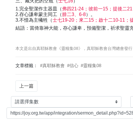
三、藏火把的空瓶（
士七16
）
1.完全聖潔作主器皿（
弗四21-24；彼前一15；提後二21
2.存心謙卑蒙主同工（
腓二3、6-8
）。
3.不惜為主犧牲（
士七19-20；來二15；啟十二10-11；
結語：當倚靠神大能，存心謙卑，預備聖潔，祈求聖靈
本文是出自真耶穌教會《靈糧集08》，真耶穌教會台灣總會發行
文章標籤：
#真耶穌教會
#信心
#靈糧集08
上一篇