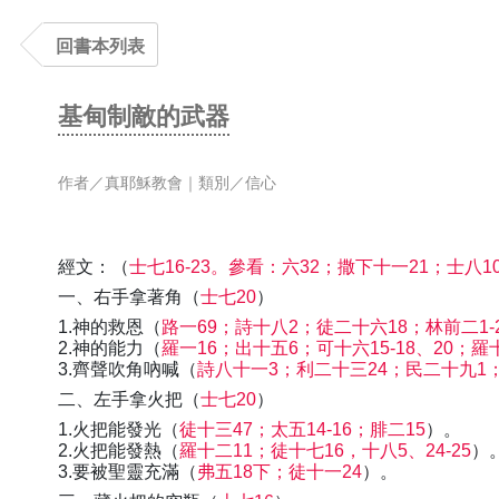
回書本列表
基甸制敵的武器
作者／真耶穌教會｜類別／信心
經文：（
士七16-23。參看：六32；撒下十一21；士八1
一、右手拿著角（
士七20
）
1.神的救恩（
路一69；詩十八2；徒二十六18；林前二1-
2.神的能力（
羅一16；出十五6；可十六15-18、20；羅
3.齊聲吹角吶喊（
詩八十一3；利二十三24；民二十九1；書
二、左手拿火把（
士七20
）
1.火把能發光（
徒十三47；太五14-16；腓二15
）。
2.火把能發熱（
羅十二11；徒十七16，十八5、24-25
）
3.要被聖靈充滿（
弗五18下；徒十一24
）。