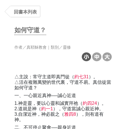
回書本列表
如何守道？
作者／真耶穌教會｜類別／靈修
△主說：常守主道即真門徒（
約七31
）。
△活在複雜萬變的世代裏，守道不易。真信徒當
如何守道？
一、一心親近真神──誠心近道
1.神是靈，要以心靈和誠實拜祂（
約四24
）。
2.道就是神（
約一1
），守道當誠心親近神。
3.自潔近神，神必親之（
雅四8
），則有道有
神。
二、不可停止聚會──親身近道