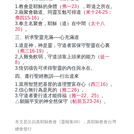
1.教會是耶穌的身體（
弗一23
），即道之所在。
2.藉聚會聽道、同靈互勉可得道（
來十24-25；
弗四15-16
）。
3.奉主名聚會，耶穌（道）在中間（
太十八
20
）。
三、祈求聖靈充滿──心充滿道
1.道是神，神是靈，守道者當保守聖靈在心裏
（
弗三16-19
）。
2.人難免軟弱，守道須靠上頭來的能力（
徒一
8
）。
3.恆切禱告可求得聖靈的內住與永在。
四、遵行聖經教訓──行出道來
1.當用智慧把基督的道理豐富存心（
西三16
）。
2.信心無行為是死的（
雅二26
）。
3.守道者要行道才能得福（
雅一22、25
）。
△願賜平安的神全然保守（
帖前五23-24
）。
本文是出自真耶穌教會《靈糧集08》，真耶穌教會台灣
總會發行