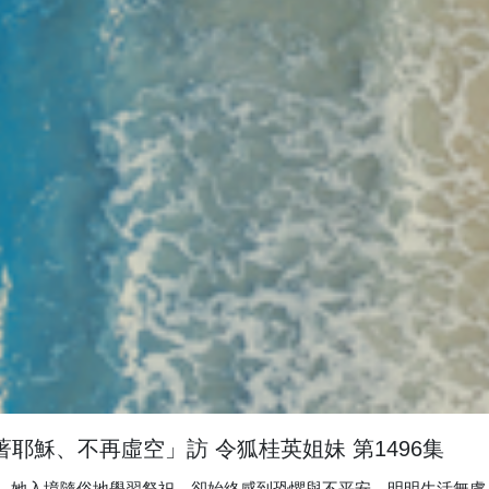
耶穌、不再虛空」訪 令狐桂英姐妹 第1496集
，她入境隨俗地學習祭祀，卻始終感到恐懼與不平安。明明生活無虞