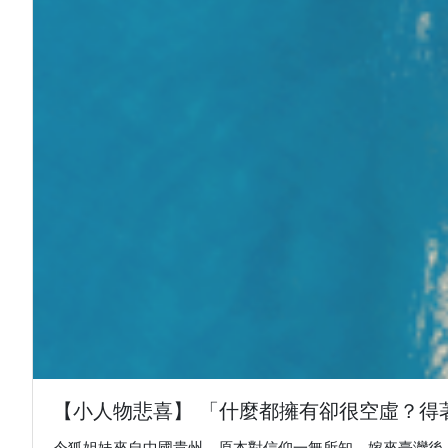
【小人物悲喜】 「什麼都擁有卻很空虛？得著
令狐姐妹來自中國貴州，原本對信仰一無所知。嫁來臺灣後