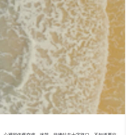
，心裡卻依舊空虛、迷茫，彷彿站在十字路口，不知道要往