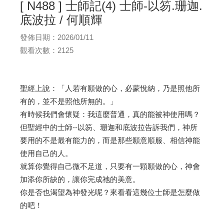
[ N488 ] 士師記(4) 士師-以笏.珊迦.
底波拉 / 何順輝
發佈日期：2026/01/11
觀看次數：2125
聖經上說：「人若有願做的心，必蒙悅納，乃是照他所
有的，並不是照他所無的。」
有時候我們會懷疑：我這麼普通，真的能被神使用嗎？
但聖經中的士師--以笏、珊迦和底波拉告訴我們，神所
要用的不是最有能力的，而是那些願意順服、相信神能
使用自己的人。
就算你覺得自己微不足道，只要有一顆願做的心，神會
加添你所缺的，讓你完成祂的美意。
你是否也渴望為神發光呢？來看看這幾位士師是怎麼做
的吧！